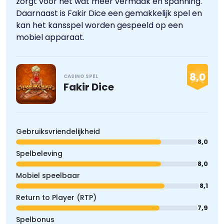
zorgt voor net wat meer vermaak en spanning.
Daarnaast is Fakir Dice een gemakkelijk spel en
kan het kansspel worden gespeeld op een
mobiel apparaat.
8,0
CASINO SPEL
Fakir Dice
Gebruiksvriendelijkheid
8,0
Spelbeleving
8,0
Mobiel speelbaar
8,1
Return to Player (RTP)
7,9
Spelbonus