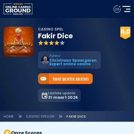
CASINO777
Bezoek
100% bonus tot €
CASINO SPEL
8,0
Casino777
250
Fakir Dice
Auteur:
Christiaan Spaargaren
Expert online casino
Spel gratis spelen
Laatste update:
31 maart 2026
HOME
CASINO SPELLEN
FAKIR DICE
Onze Scores