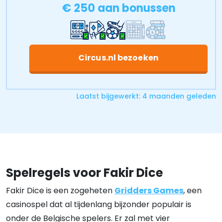
€ 250 aan bonussen
Circus.nl bezoeken
Laatst bijgewerkt: 4 maanden geleden
Spelregels voor Fakir Dice
Fakir Dice is een zogeheten
Gridders Games
, een
casinospel dat al tijdenlang bijzonder populair is
onder de Belgische spelers. Er zal met vier