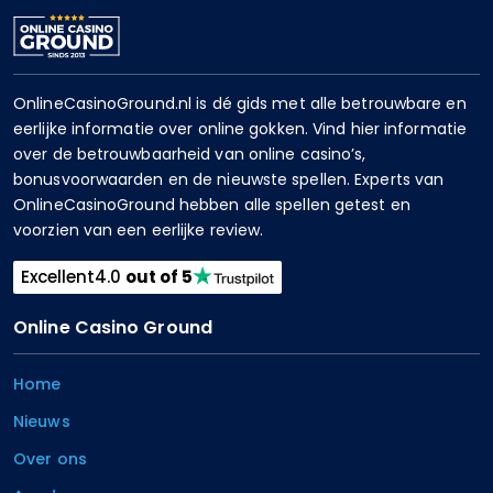
een extra prijs winnen.
OnlineCasinoGround.nl is dé gids met alle betrouwbare en
eerlijke informatie over online gokken. Vind hier informatie
over de betrouwbaarheid van online casino’s,
bonusvoorwaarden en de nieuwste spellen. Experts van
OnlineCasinoGround hebben alle spellen getest en
voorzien van een eerlijke review.
Excellent
4.0
out of 5
Online Casino Ground
Home
Nieuws
Over ons