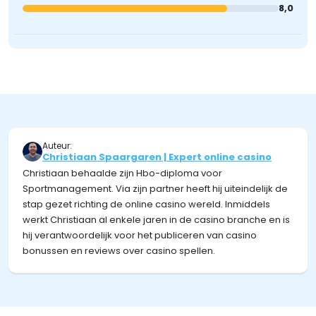
8,0
Auteur:
Christiaan Spaargaren | Expert online casino
Christiaan behaalde zijn Hbo-diploma voor
Sportmanagement. Via zijn partner heeft hij uiteindelijk de
stap gezet richting de online casino wereld. Inmiddels
werkt Christiaan al enkele jaren in de casino branche en is
hij verantwoordelijk voor het publiceren van casino
bonussen en reviews over casino spellen.