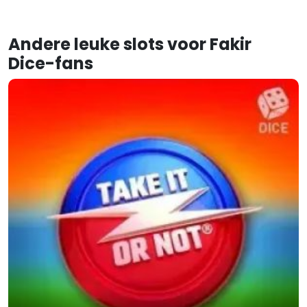
Andere leuke slots voor Fakir
Dice-fans