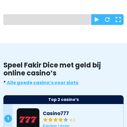
Speel met bonus
of
Start gratis spel
Speel Fakir Dice met geld bij
online casino’s
*
Alle goede casino’s voor slots
Top 2 casino’s
Casino777
1
8,3
Review Lezen