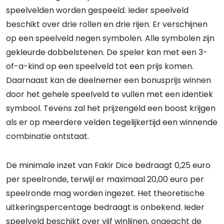
speelvelden worden gespeeld. Ieder speelveld
beschikt over drie rollen en drie rijen. Er verschijnen
op een speelveld negen symbolen. Alle symbolen zijn
gekleurde dobbelstenen. De speler kan met een 3-
of-a-kind op een speelveld tot een prijs komen.
Daarnaast kan de deelnemer een bonusprijs winnen
door het gehele speelveld te vullen met een identiek
symbool. Tevens zal het prijzengeld een boost krijgen
als er op meerdere velden tegelijkertijd een winnende
combinatie ontstaat.
De minimale inzet van Fakir Dice bedraagt 0,25 euro
per speelronde, terwijl er maximaal 20,00 euro per
speelronde mag worden ingezet. Het theoretische
uitkeringspercentage bedraagt is onbekend. Ieder
speelveld beschikt over vijf winlijnen, ongeacht de