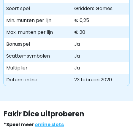
Soort spel
Gridders Games
Min. munten per lijn
€ 0,25
Max. munten per lijn
€ 20
Bonusspel
Ja
Scatter-symbolen
Ja
Multiplier
Ja
Datum online:
23 februari 2020
Fakir Dice uitproberen
*Speel meer
online slots
Speel bij Casino777 en krijg:
100% bonus tot € 250