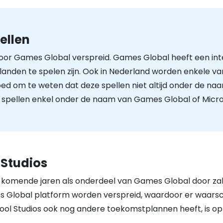
ellen
door Games Global verspreid. Games Global heeft een int
 landen te spelen zijn. Ook in Nederland worden enkele van
ed om te weten dat deze spellen niet altijd onder de naa
 spellen enkel onder de naam van Games Global of Micro
 Studios
de komende jaren als onderdeel van Games Global door za
es Global platform worden verspreid, waardoor er waarschi
Skool Studios ook nog andere toekomstplannen heeft, is op 