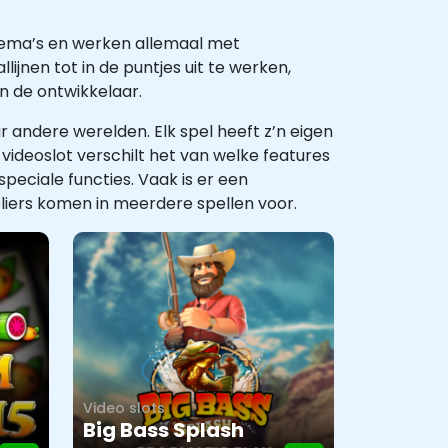
hema’s en werken allemaal met
jnen tot in de puntjes uit te werken,
n de ontwikkelaar.
r andere werelden. Elk spel heeft z’n eigen
ideoslot verschilt het van welke features
eciale functies. Vaak is er een
pliers komen in meerdere spellen voor.
Video slots
Big Bass Splash