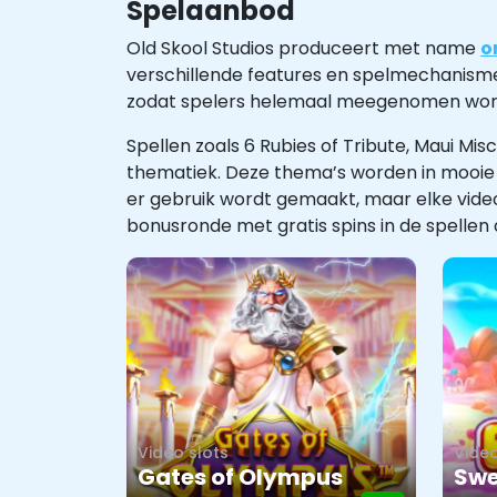
Spelaanbod
Old Skool Studios produceert met name
o
verschillende features en spelmechanismen.
zodat spelers helemaal meegenomen worden i
Spellen zoals 6 Rubies of Tribute, Maui Mi
thematiek. Deze thema’s worden in mooie g
er gebruik wordt gemaakt, maar elke video
bonusronde met gratis spins in de spellen
Video slots
Video
Gates of Olympus
Swe