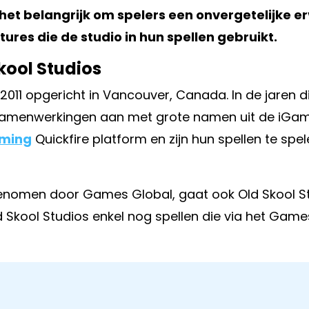
 het belangrijk om spelers een onvergetelijke erv
tures die de studio in hun spellen gebruikt.
kool Studios
2011 opgericht in Vancouver, Canada. In de jaren 
e samenwerkingen aan met grote namen uit de iGa
ming
Quickfire platform en zijn hun spellen te sp
genomen door Games Global, gaat ook Old Skool 
 Skool Studios enkel nog spellen die via het Game