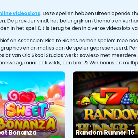
nline videoslots
. Deze spellen hebben uiteenlopende t
 De provider vindt het belangrijk om thema’s en verhaalli
n het spel. Dit is terug te zien in diverse videoslots va
schief en Ascencion: Rise to Riches nemen spelers mee naa
raphics en animaties aan de speler gepresenteerd. Per v
slot van Old Skool Studios werkt sowieso met meerdere sp
 aanwezig, maar ook wilds, een Link & Win bonus en multi
 slots
Fruitautomaten
et Bonanza
Random Runner 15