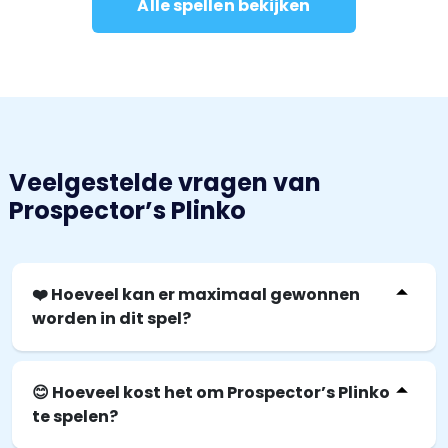
Alle spellen bekijken
Veelgestelde vragen van
Prospector’s Plinko
❤️ Hoeveel kan er maximaal gewonnen
worden in dit spel?
De maximale uitbetaling van dit spel ligt op
5.000x de inzet.
😊 Hoeveel kost het om Prospector’s Plinko
te spelen?