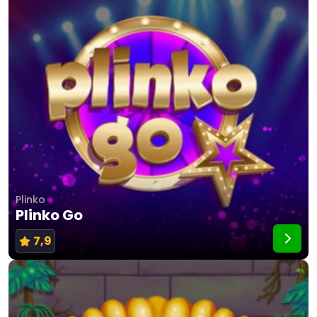
Plinko
Plinko Go
7,9