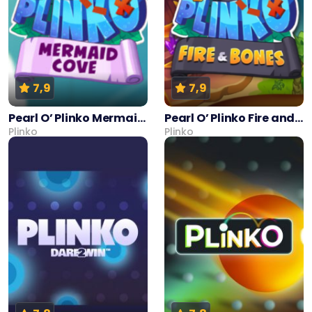
7,9
7,9
Pearl O’ Plinko Mermaid Cove
Pearl O’ Plinko Fire and Bones
Plinko
Plinko