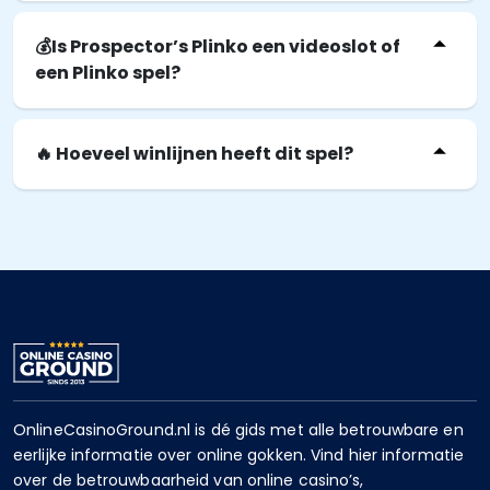
Dit spel kan gespeeld worden met een inleg
tussen de €0,10 en €50 per spin.
💰Is Prospector’s Plinko een videoslot of
een Plinko spel?
Prospector’s Plinko is een videoslot met een
Plinko spel als bonusronde.
🔥 Hoeveel winlijnen heeft dit spel?
Prospector’s Plinko wordt gespeeld met 243
winmanieren per beurt.
OnlineCasinoGround.nl is dé gids met alle betrouwbare en
eerlijke informatie over online gokken. Vind hier informatie
over de betrouwbaarheid van online casino’s,