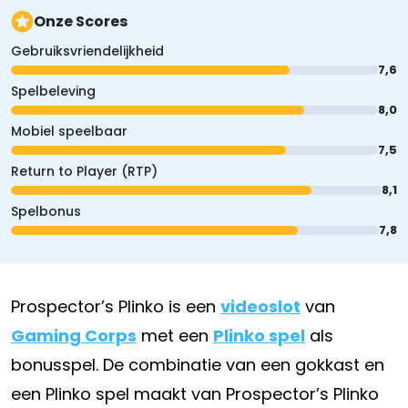
Onze Scores
Gebruiksvriendelijkheid
7,6
Spelbeleving
8,0
Mobiel speelbaar
7,5
Return to Player (RTP)
8,1
Spelbonus
7,8
Prospector’s Plinko is een
videoslot
van
Gaming Corps
met een
Plinko spel
als
bonusspel. De combinatie van een gokkast en
een Plinko spel maakt van Prospector’s Plinko