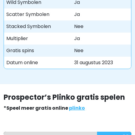
Wild Symbolen
Ja
Scatter Symbolen
Ja
Stacked Symbolen
Nee
Multiplier
Ja
Gratis spins
Nee
Datum online
31 augustus 2023
Prospector’s Plinko gratis spelen
*Speel meer gratis online
plinko
Speel bij Oranje Palace en
krijg:
100% tot € 250 bonus