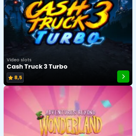
Video slots
Cash Truck 3 Turbo
8,5