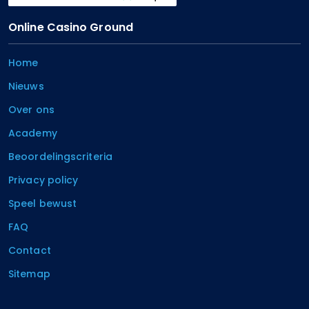
Online Casino Ground
Home
Nieuws
Over ons
Academy
Beoordelingscriteria
Privacy policy
Speel bewust
FAQ
Contact
Sitemap