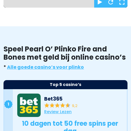
Speel met bonus
of
Start gratis spel
Speel
Pearl O’ Plinko Fire and
Bones
met geld bij online casino’s
*
Alle goede casino’s voor plinko
Top 5 casino’s
Bet365
1
9,2
Review Lezen
10 dagen tot 50 free spins per