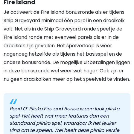
Fire Island
Je activeert de Fire Island bonusronde als er tijdens
Ship Graveyard minimaal één parel in een draaikolk
valt. Net als in de Ship Graveyard ronde speel je de
Fire Island ronde met evenveel parels als er in de
draaikolk zijn gevallen. Het spelverloop is weer
nagenoeg hetzelfde als tijdens het basisspel en de
andere bonusronde. De mogelijke uitbetalingen liggen
in deze bonusronde wel weer wat hoger. Ook zijn er
nu geen draaikolken meer op het speelveld te vinden.
Pearl O’ Plinko Fire and Bones is een leuk plinko
spel. Het heeft wat meer features dan een
standaard plinko spel, waardoor ik het leuker
vind om te spelen. Wel heeft deze plinko versie