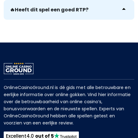
bonusronde.
Volgens Quickspin is de maximaal haalbare
winst in dit spel 243x de inzet.
🔥Heeft dit spel een goed RTP?
Ja, Pearl O’ Plinko Fire and Bones heeft een
RTP van 98,1%. Dat is erg hoog voor een online
casino spel. Er zijn echter ook varianten met
een lager RTP in omloop. Let dus goed op
welke versie het online casino aanbiedt.
OnlineCasinoGround.nl is dé gids met alle betrouwbare en
eerlijke informatie over online gokken. Vind hier informatie
over de betrouwbaarheid van online casino’s,
bonusvoorwaarden en de nieuwste spellen. Experts van
OnlineCasinoGround hebben alle spellen getest en
voorzien van een eerlijke review.
Excellent
4.0
out of 5