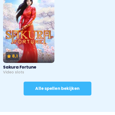
8,1
Sakura Fortune
Video slots
Alle spellen bekijken