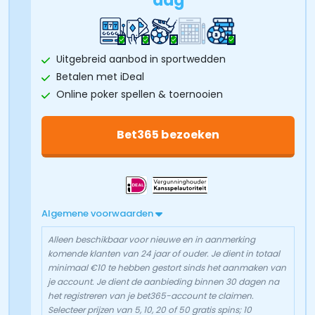
dag
Uitgebreid aanbod in sportwedden
Betalen met iDeal
Online poker spellen & toernooien
Bet365 bezoeken
Algemene voorwaarden
Alleen beschikbaar voor nieuwe en in aanmerking
komende klanten van 24 jaar of ouder. Je dient in totaal
minimaal €10 te hebben gestort sinds het aanmaken van
je account. Je dient de aanbieding binnen 30 dagen na
het registreren van je bet365-account te claimen.
Selecteer prijzen van 5, 10, 20 of 50 gratis spins; 10