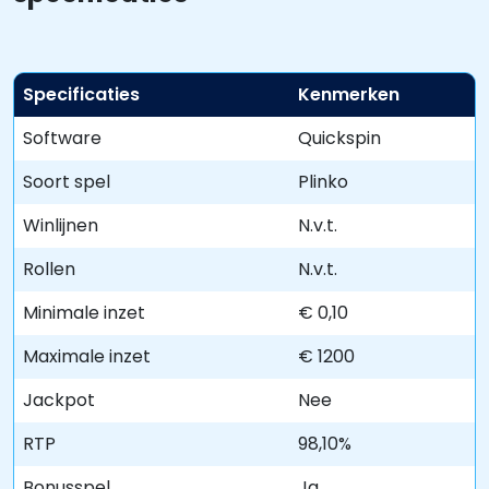
Specificaties
Kenmerken
Software
Quickspin
Soort spel
Plinko
Winlijnen
N.v.t.
Rollen
N.v.t.
Minimale inzet
€ 0,10
Maximale inzet
€ 1200
Jackpot
Nee
RTP
98,10%
Bonusspel
Ja