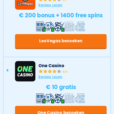
Review Lezen
€ 200 bonus + 1400 free spins
LeoVegas bezoeken
One Casino
4
8,6
Review Lezen
€ 10 gratis
One Casino bezoeken