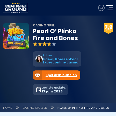
CASINO SPEL
7,9
Pearl O’ Plinko
BET365
10 dagen tot 50 free
Fire and Bones
Bezoek Bet365
spins per dag
Auteur:
Lidewij Boessenkool
Expert online casino
Spel gratis spelen
Laatste update:
13 juni 2026
HOME
CASINO SPELLEN
PEARL O’ PLINKO FIRE AND BONES