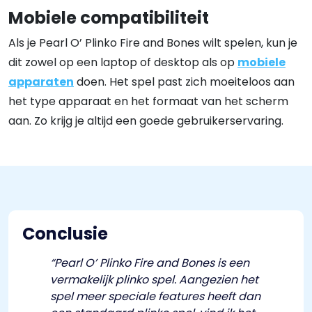
Mobiele compatibiliteit
Als je Pearl O’ Plinko Fire and Bones wilt spelen, kun je
dit zowel op een laptop of desktop als op
mobiele
apparaten
doen. Het spel past zich moeiteloos aan
het type apparaat en het formaat van het scherm
aan. Zo krijg je altijd een goede gebruikerservaring.
Conclusie
“Pearl O’ Plinko Fire and Bones is een
vermakelijk plinko spel. Aangezien het
spel meer speciale features heeft dan