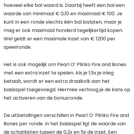
hoeveel elke bal waard is. Daarbij heeft een bal een
waarde van minimaal € 0,10 en maximaal € 100. Je
kunt in een ronde slechts één bal loslaten, maar je
mag er ook maximaal honderd tegelijkertijd kopen.
Wel geldt er een maximale inzet van € 1200 per
speelronde.
Het is ook mogelijk om Pearl O’ Plinko Fire and Bones
met een extra inzet te spelen. Als je 1,5x je inleg
betaalt, wordt er een extra draaikolk aan het
basisspel toegevoegd. Hiermee verhoog je de kans op
het activeren van de bonusronde.
De uitbetalingen verschillen in Pearl O’ Plinko Fire and
Bones per ronde. In het basisspel ligt de waarde van
de schatkisten tussen de 0,2x en 5x de inzet. Een