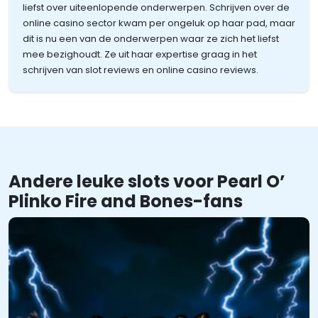
liefst over uiteenlopende onderwerpen. Schrijven over de
online casino sector kwam per ongeluk op haar pad, maar
dit is nu een van de onderwerpen waar ze zich het liefst
mee bezighoudt. Ze uit haar expertise graag in het
schrijven van slot reviews en online casino reviews.
Andere leuke slots voor Pearl O’
Plinko Fire and Bones-fans