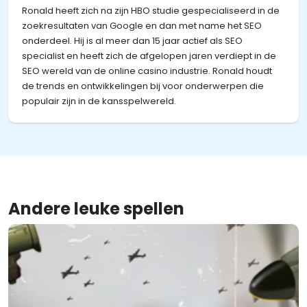
Ronald heeft zich na zijn HBO studie gespecialiseerd in de
zoekresultaten van Google en dan met name het SEO
onderdeel. Hij is al meer dan 15 jaar actief als SEO
specialist en heeft zich de afgelopen jaren verdiept in de
SEO wereld van de online casino industrie. Ronald houdt
de trends en ontwikkelingen bij voor onderwerpen die
populair zijn in de kansspelwereld.
Andere leuke spellen