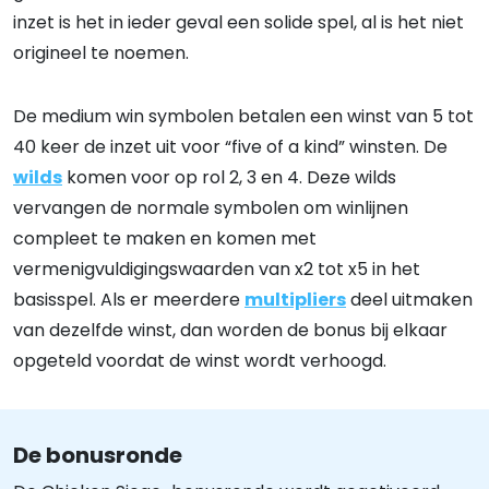
inzet is het in ieder geval een solide spel, al is het niet
origineel te noemen.
De medium win symbolen betalen een winst van 5 tot
40 keer de inzet uit voor “five of a kind” winsten. De
wilds
komen voor op rol 2, 3 en 4. Deze wilds
vervangen de normale symbolen om winlijnen
compleet te maken en komen met
vermenigvuldigingswaarden van x2 tot x5 in het
basisspel. Als er meerdere
multipliers
deel uitmaken
van dezelfde winst, dan worden de bonus bij elkaar
opgeteld voordat de winst wordt verhoogd.
De bonusronde