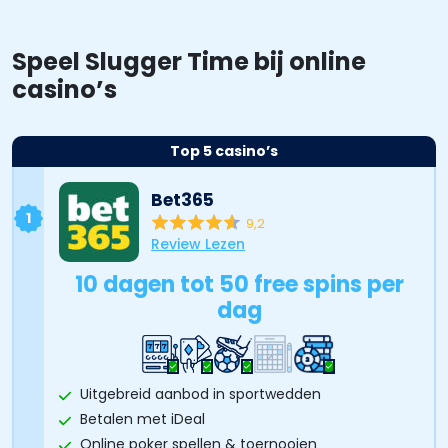
Speel Slugger Time bij online
casino’s
Top 5 casino’s
Bet365
1
9,2
Review Lezen
10 dagen tot 50 free spins per
dag
Uitgebreid aanbod in sportwedden
Betalen met iDeal
Online poker spellen & toernooien