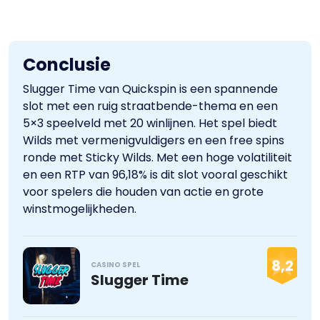
Conclusie
Slugger Time van Quickspin is een spannende
slot met een ruig straatbende-thema en een
5×3 speelveld met 20 winlijnen. Het spel biedt
Wilds met vermenigvuldigers en een free spins
ronde met Sticky Wilds. Met een hoge volatiliteit
en een RTP van 96,18% is dit slot vooral geschikt
voor spelers die houden van actie en grote
winstmogelijkheden.
8,2
CASINO SPEL
Slugger Time