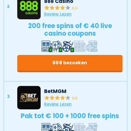
888 Casino
2
8,6
Review Lezen
200 free spins of € 40 live
casino coupons
888 bezoeken
BetMGM
3
8,8
Review Lezen
Pak tot € 100 + 1000 free spins