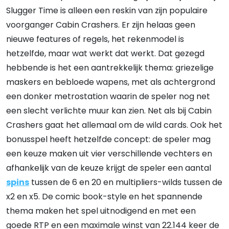
Slugger Time is alleen een reskin van zijn populaire
voorganger Cabin Crashers. Er zijn helaas geen
nieuwe features of regels, het rekenmodel is
hetzelfde, maar wat werkt dat werkt. Dat gezegd
hebbende is het een aantrekkelijk thema: griezelige
maskers en bebloede wapens, met als achtergrond
een donker metrostation waarin de speler nog net
een slecht verlichte muur kan zien. Net als bij Cabin
Crashers gaat het allemaal om de wild cards. Ook het
bonusspel heeft hetzelfde concept: de speler mag
een keuze maken uit vier verschillende vechters en
afhankelijk van de keuze krijgt de speler een aantal
spins
tussen de 6 en 20 en multipliers-wilds tussen de
x2 en x5. De comic book-style en het spannende
thema maken het spel uitnodigend en met een
goede RTP en een maximale winst van 22.144 keer de