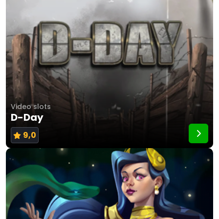
Video slots
D-Day
9,0