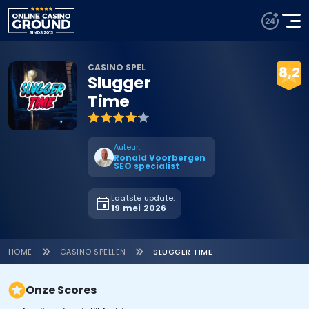
BET365
10 dagen tot 50 free
Bezoek Bet365
CASINO SPEL
8,2
spins per dag
Slugger
Time
Auteur:
Ronald Voorbergen
SEO specialist
Laatste update:
19 mei 2026
HOME
CASINO SPELLEN
SLUGGER TIME
Onze Scores