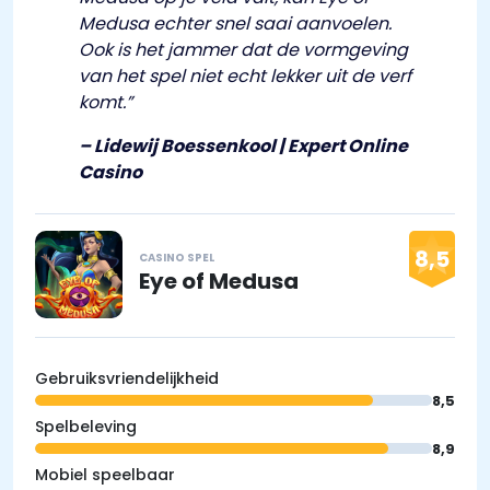
Medusa echter snel saai aanvoelen.
Ook is het jammer dat de vormgeving
van het spel niet echt lekker uit de verf
komt.”
– Lidewij Boessenkool | Expert Online
Casino
8,5
CASINO SPEL
Eye of Medusa
Gebruiksvriendelijkheid
8,5
Spelbeleving
8,9
Mobiel speelbaar