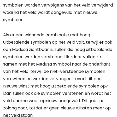
symbolen worden vervolgens van het veld verwijderd,
waarna het veld wordt aangevuld met nieuwe
symbolen.
Als er een winnende combinatie met hoog
uitbetalende symbolen op het veld valt, terwijl er ook
een Medusa zichtbaar is, zullen die hoog uitbetalende
symbolen worden versteend. Hierdoor vallen ze
samen met het Medusa symbool naar de onderkant
van het veld, terwijl de niet-versteende symbolen
verdwijnen en worden vervangen. Levert dit een
nieuwe winst met hoog uitbetalende symbolen op?
Dan zullen ook die symbolen verstenen en wordt het
veld daarna weer opnieuw aangevuld. Dit gaat net
zolang door, totdat er geen nieuwe winsten meer op
het veld staan.