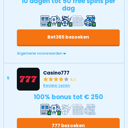
10 dagen tot 50 free spins per
dag
Bet365 bezoeken
Algemene voorwaarden
Casino777
5
8,3
Review Lezen
100% bonus tot € 250
777 bezoeken