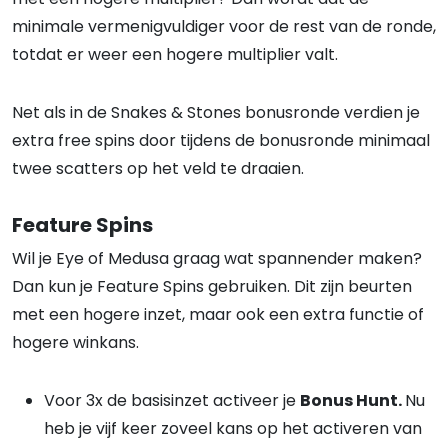
minimale vermenigvuldiger voor de rest van de ronde,
totdat er weer een hogere multiplier valt.
Net als in de Snakes & Stones bonusronde verdien je
extra free spins door tijdens de bonusronde minimaal
twee scatters op het veld te draaien.
Feature Spins
Wil je Eye of Medusa graag wat spannender maken?
Dan kun je Feature Spins gebruiken. Dit zijn beurten
met een hogere inzet, maar ook een extra functie of
hogere winkans.
Voor 3x de basisinzet activeer je
Bonus Hunt.
Nu
heb je vijf keer zoveel kans op het activeren van