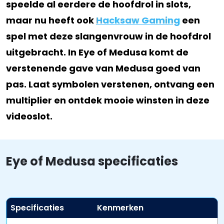
speelde al eerdere de hoofdrol in slots,
maar nu heeft ook
Hacksaw Gaming
een
spel met deze slangenvrouw in de hoofdrol
uitgebracht. In Eye of Medusa komt de
verstenende gave van Medusa goed van
pas. Laat symbolen verstenen, ontvang een
multiplier en ontdek mooie winsten in deze
videoslot.
Eye of Medusa specificaties
Specificaties
Kenmerken