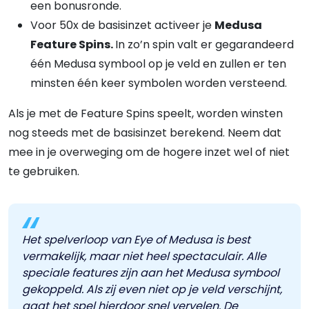
een bonusronde.
Voor 50x de basisinzet activeer je
Medusa
Feature Spins.
In zo’n spin valt er gegarandeerd
één Medusa symbool op je veld en zullen er ten
minsten één keer symbolen worden versteend.
Als je met de Feature Spins speelt, worden winsten
nog steeds met de basisinzet berekend. Neem dat
mee in je overweging om de hogere inzet wel of niet
te gebruiken.
Het spelverloop van Eye of Medusa is best
vermakelijk, maar niet heel spectaculair. Alle
speciale features zijn aan het Medusa symbool
gekoppeld. Als zij even niet op je veld verschijnt,
gaat het spel hierdoor snel vervelen. De