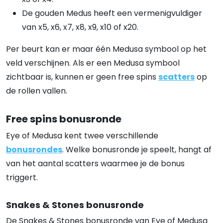
De gouden Medus heeft een vermenigvuldiger
van x5, x6, x7, x8, x9, x10 of x20.
Per beurt kan er maar één Medusa symbool op het
veld verschijnen. Als er een Medusa symbool
zichtbaar is, kunnen er geen free spins
scatters
op
de rollen vallen.
Free spins bonusronde
Eye of Medusa kent twee verschillende
bonusrondes
. Welke bonusronde je speelt, hangt af
van het aantal scatters waarmee je de bonus
triggert.
Snakes & Stones bonusronde
De Snakes & Stones bonusronde van Eye of Medusa