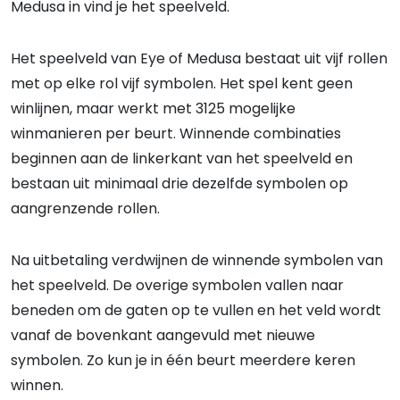
Medusa in vind je het speelveld.
Het speelveld van Eye of Medusa bestaat uit vijf rollen
met op elke rol vijf symbolen. Het spel kent geen
winlijnen, maar werkt met 3125 mogelijke
winmanieren per beurt. Winnende combinaties
beginnen aan de linkerkant van het speelveld en
bestaan uit minimaal drie dezelfde symbolen op
aangrenzende rollen.
Na uitbetaling verdwijnen de winnende symbolen van
het speelveld. De overige symbolen vallen naar
beneden om de gaten op te vullen en het veld wordt
vanaf de bovenkant aangevuld met nieuwe
symbolen. Zo kun je in één beurt meerdere keren
winnen.