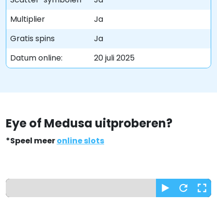
Multiplier
Ja
Gratis spins
Ja
Datum online:
20 juli 2025
Eye of Medusa uitproberen?
*Speel meer
online slots
Speel bij Oranje Palace en
krijg:
100% tot € 250 bonus
Speel met bonus
of