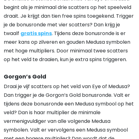
begint als je minimaal drie scatters op het speelveld
draait. Je krijgt dan tien free spins toegekend. Trigger
je de bonusronde met vier scatters? Dan krijg je
twaalf
gratis spins
. Tijdens deze bonusronde is er
meer kans op zilveren en gouden Medusa symbolen
met hoge multipliers. Door minimaal twee scatters
op het veld te draaien, kun je extra spins triggeren.
Gorgon’s Gold
Draai je vijf scatters op het veld van Eye of Medusa?
Dan trigger je de Gorgon’s Gold bonusronde. Valt er
tijdens deze bonusronde een Medusa symbool op het
veld? Dan is haar multiplier de minimale
vermenigvuldiger van alle volgende Medusa
symbolen. Valt er vervolgens een Medusa symbool
met een hogere multiplier? Dan wordt dat de