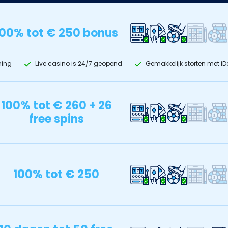
100% tot € 250 bonus
ming
Live casino is 24/7 geopend
Gemakkelijk storten met iD
100% tot € 260 + 26
free spins
100% tot € 250