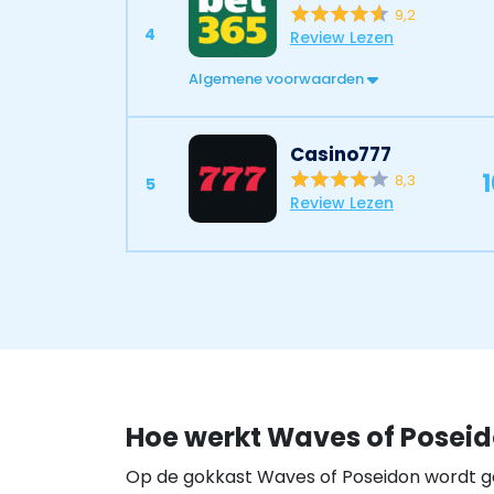
9,2
4
Review Lezen
Algemene voorwaarden
Casino777
8,3
5
Review Lezen
Hoe werkt Waves of Posei
Op de gokkast Waves of Poseidon wordt ge