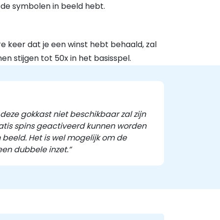
fde symbolen in beeld hebt.
 keer dat je een winst hebt behaald, zal
 stijgen tot 50x in het basisspel.
deze gokkast niet beschikbaar zal zijn
atis spins geactiveerd kunnen worden
n beeld. Het is wel mogelijk om de
 een dubbele inzet.”