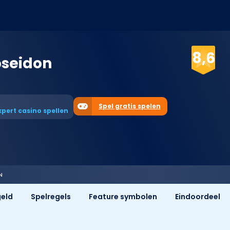
8,6
oseidon
ORANJE PALACE
Bezoek Oranje P
100% tot € 250 bonus
Spel gratis spelen
xpert casino spellen
N
geld
Spelregels
Feature symbolen
Eindoordeel