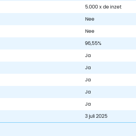
5.000 x de inzet
Nee
Nee
96,55%
Ja
Ja
Ja
Ja
Ja
3 juli 2025