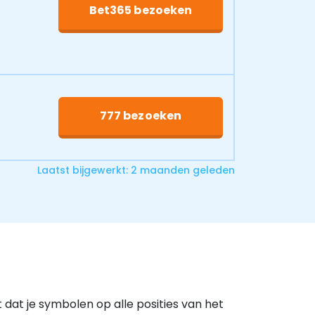
Bet365 bezoeken
777 bezoeken
Laatst bijgewerkt: 2 maanden geleden
at je symbolen op alle posities van het