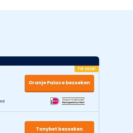
TIP 2026!
Oranje Palace bezoeken
eal
Tonybet bezoeken