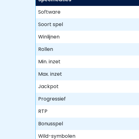
Software
Soort spel
Winlijnen
Rollen
Min. inzet
Max. inzet
Jackpot
Progressief
RTP
Bonusspel
Wild-symbolen