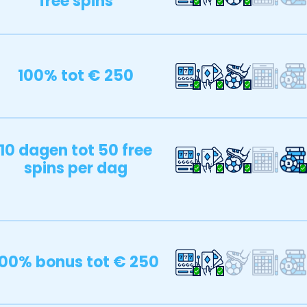
free spins
100% tot € 250
10 dagen tot 50 free
spins per dag
100% bonus tot € 250