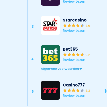
Review Lezen
Starcasino
8,9
3
Review Lezen
Bet365
9,2
4
Review Lezen
Algemene voorwaarden
Casino777
8,3
5
Review Lezen