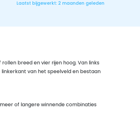
Laatst bijgewerkt: 2 maanden geleden
ollen breed en vier rijen hoog. Van links
 linkerkant van het speelveld en bestaan
r meer of langere winnende combinaties