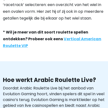
‘racetrack’ selecteren: een overzicht van het wiel in
een ovalen vorm. Hier zet hij of zij ook in op meerdere
getallen tegelijk die bij elkaar op het wiel staan.
* Wil je meer van dit soort roulette spellen
ontdekken? Probeer ook eens
Vertical American
Roulette VIP
Hoe werkt Arabic Roulette Live?
Doordat Arabic Roulette Live bij het aanbod van
Evolution Gaming hoort, vinden spelers dit spel in veel
casino’s terug. Evolution Gaming is marktleider op het
gebied van live casinospellen en biedt naast Arabic