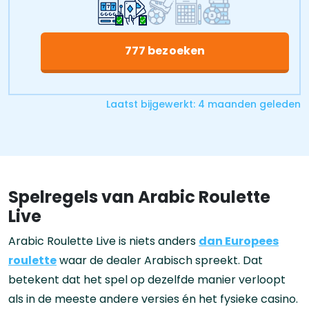
777 bezoeken
Laatst bijgewerkt: 4 maanden geleden
Spelregels van Arabic Roulette
Live
Arabic Roulette Live is niets anders
dan Europees
roulette
waar de dealer Arabisch spreekt. Dat
betekent dat het spel op dezelfde manier verloopt
als in de meeste andere versies én het fysieke casino.