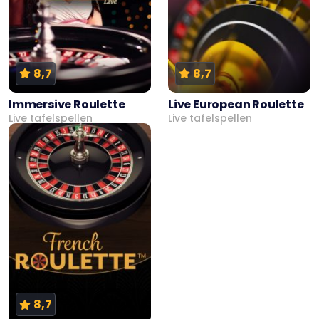
8,7
8,7
Immersive Roulette
Live European Roulette
Live tafelspellen
Live tafelspellen
8,7