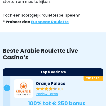
storten om mee te kijken.
Toch een soortgelijk roulettespel spelen?
* Probeer dan
European Roulette
Beste Arabic Roulette Live
Casino’s
Top 5 casino’s
TIP 2026!
Oranje Palace
1
8,8
Review Lezen
100% tot € 250 bonus