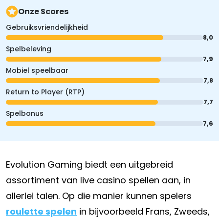
Specificaties
Onze Scores
Spelen met geld
Gebruiksvriendelijkheid
8,0
Spelregels
Spelbeleving
7,9
Hoe werkt het?
Mobiel speelbaar
7,8
Conclusie
Return to Player (RTP)
7,7
Veelgestelde vragen
Spelbonus
7,6
Evolution Gaming biedt een uitgebreid
assortiment van live casino spellen aan, in
allerlei talen. Op die manier kunnen spelers
roulette spelen
in bijvoorbeeld Frans, Zweeds,