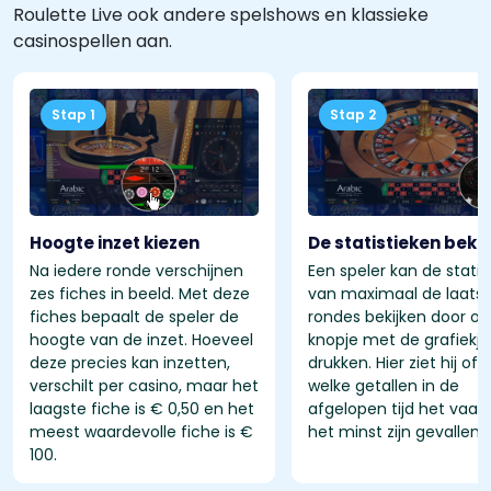
Roulette Live ook andere spelshows en klassieke
casinospellen aan.
Stap 1
Stap 2
Hoogte inzet kiezen
De statistieken beki
Na iedere ronde verschijnen
Een speler kan de statis
zes fiches in beeld. Met deze
van maximaal de laats
fiches bepaalt de speler de
rondes bekijken door op
hoogte van de inzet. Hoeveel
knopje met de grafiekje
deze precies kan inzetten,
drukken. Hier ziet hij of zi
verschilt per casino, maar het
welke getallen in de
laagste fiche is € 0,50 en het
afgelopen tijd het vaak
meest waardevolle fiche is €
het minst zijn gevallen.
100.