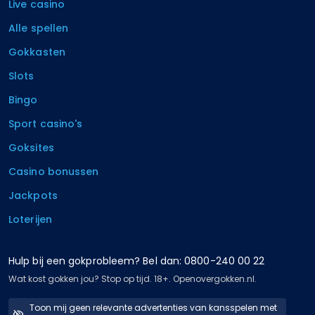
Live casino
Alle spellen
Gokkasten
Slots
Bingo
Sport casino's
Goksites
Casino bonussen
Jackpots
Loterijen
Hulp bij een gokprobleem? Bel dan: 0800-240 00 22
Wat kost gokken jou? Stop op tijd. 18+. Openovergokken.nl.
Toon mij geen relevante advertenties van kansspelen met