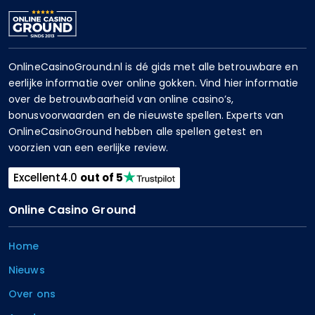
OnlineCasinoGround.nl is dé gids met alle betrouwbare en
eerlijke informatie over online gokken. Vind hier informatie
over de betrouwbaarheid van online casino’s,
bonusvoorwaarden en de nieuwste spellen. Experts van
OnlineCasinoGround hebben alle spellen getest en
voorzien van een eerlijke review.
Excellent
4.0
out of 5
Online Casino Ground
Home
Nieuws
Over ons