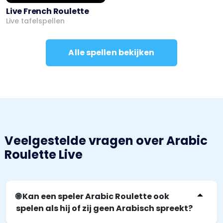
Live French Roulette
Live tafelspellen
Alle spellen bekijken
Veelgestelde vragen over Arabic
Roulette Live
🌐 Kan een speler Arabic Roulette ook
spelen als hij of zij geen Arabisch spreekt?