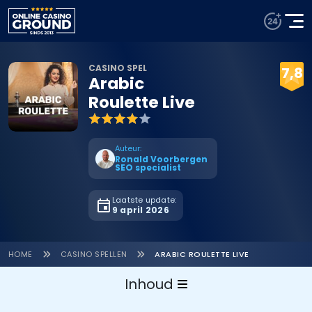
CASINO SPEL
7,8
Arabic
ORANJE PALACE
Roulette Live
Bezoek Oranje
100% tot € 250
Palace
bonus
Auteur:
Ronald Voorbergen
SEO specialist
Laatste update:
9 april 2026
HOME
CASINO SPELLEN
ARABIC ROULETTE LIVE
Inhoud