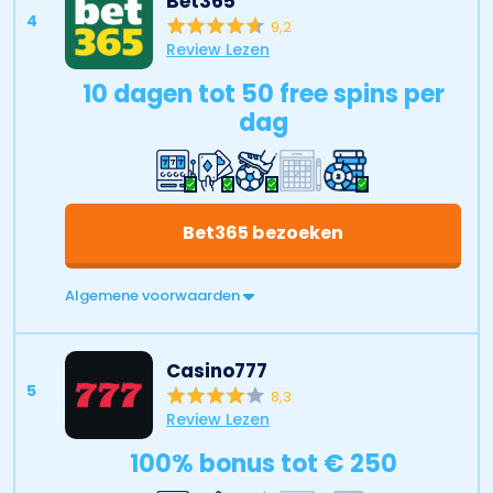
Bet365
4
9,2
Review Lezen
10 dagen tot 50 free spins per
dag
Bet365 bezoeken
Algemene voorwaarden
Casino777
5
8,3
Review Lezen
100% bonus tot € 250