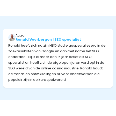
Auteur:
Ronald Voorbergen | SEO specialist
Ronald heeft zich na zijn HBO studie gespecialiseerd in de
zoekresultaten van Google en dan met name het SEO
onderdeel. Hij is al meer dan 15 jaar actief als SEO
specialist en heeft zich de afgelopen jaren verdiept in de
SEO wereld van de online casino industrie. Ronald houdt
de trends en ontwikkelingen bij voor onderwerpen die
populair zijn in de kansspelwereld.