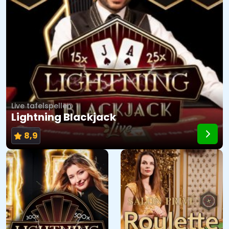
Live tafelspellen
Lightning Blackjack
8,9