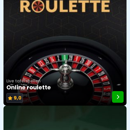
Live tafelspellen
Online roulette
9,0