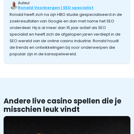
Auteur:
Ronald Voorbergen | SEO specialist
Ronald heeft zich na zijn HBO studie gespecialiseerd in de
zoekresultaten van Google en dan met name het SEO
onderdeel. Hij is al meer dan 15 jaar actief als SEO
specialist en heeft zich de afgelopen jaren verdiept in de
SEO wereld van de online casino industrie. Ronald houdt
de trends en ontwikkelingen bij voor onderwerpen die
populair zijn in de kansspelwereld.
Andere live casino spellen die je
misschien leuk vindt