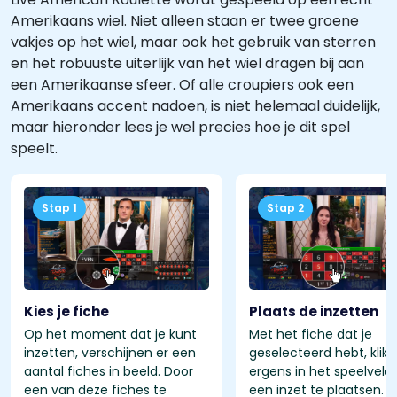
Amerikaans wiel. Niet alleen staan er twee groene
vakjes op het wiel, maar ook het gebruik van sterren
en het robuuste uiterlijk van het wiel dragen bij aan
een Amerikaanse sfeer. Of alle croupiers ook een
Amerikaans accent nadoen, is niet helemaal duidelijk,
maar hieronder lees je wel precies hoe je dit spel
speelt.
Stap 1
Stap 2
Kies je fiche
Plaats de inzetten
Op het moment dat je kunt
Met het fiche dat je
inzetten, verschijnen er een
geselecteerd hebt, klik j
aantal fiches in beeld. Door
ergens in het speelvel
een van deze fiches te
een inzet te plaatsen. 