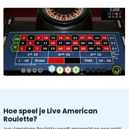
Hoe speel je Live American
Roulette?
Live American Roulette wordt gespeeld op een echt