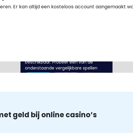
oberen. Er kan altijd een kosteloos account aangemaakt w
Geen gratis versie beschikaar
Van dit spel is helaas geen gratis versie
beschikbaar. Probeer één van de
onderstaande vergelijkbare spellen
met geld bij online casino’s