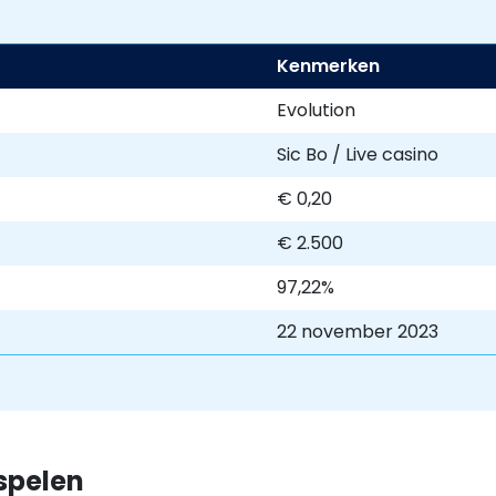
Kenmerken
Evolution
Sic Bo / Live casino
€ 0,20
€ 2.500
97,22%
22 november 2023
 spelen