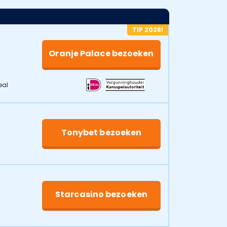
TIP 2026!
Oranje Palace bezoeken
eal
Tonybet bezoeken
Starcasino bezoeken