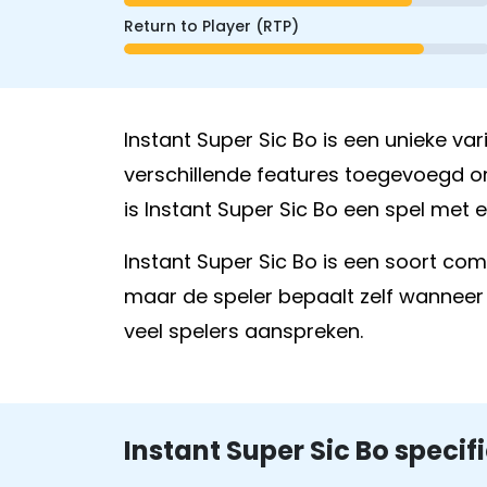
Return to Player (RTP)
Instant Super Sic Bo is een unieke va
verschillende features toegevoegd om 
is Instant Super Sic Bo een spel met 
Instant Super Sic Bo is een soort co
maar de speler bepaalt zelf wanneer 
veel spelers aanspreken.
Instant Super Sic Bo specif