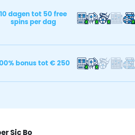
10 dagen tot 50 free
spins per dag
100% bonus tot € 250
er Sic Bo