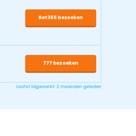
Bet365 bezoeken
777 bezoeken
Laatst bijgewerkt: 2 maanden geleden