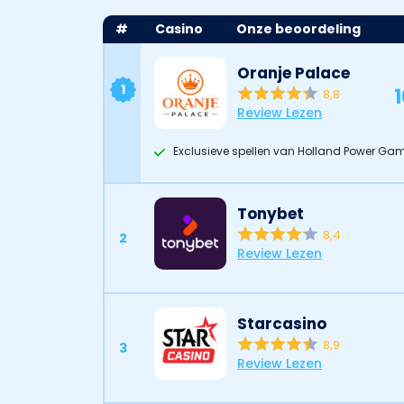
#
Casino
Onze beoordeling
Oranje Palace
1
8,8
Review Lezen
Exclusieve spellen van Holland Power Ga
Tonybet
8,4
2
Review Lezen
Starcasino
8,9
3
Review Lezen