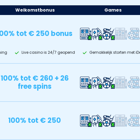
Welkomstbonus
Games
100% tot € 250 bonus
ming
Live casino is 24/7 geopend
Gemakkelijk storten met iD
100% tot € 260 + 26
free spins
100% tot € 250