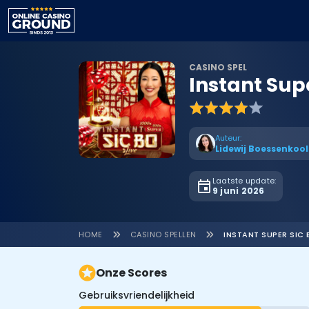
CASINO SPEL
Instant Supe
Auteur:
Lidewij Boessenkool
Laatste update:
9 juni 2026
HOME
CASINO SPELLEN
INSTANT SUPER SIC
Onze Scores
Gebruiksvriendelijkheid