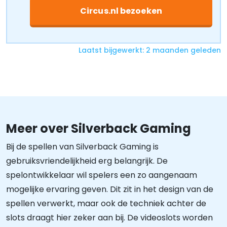
Circus.nl bezoeken
Laatst bijgewerkt: 2 maanden geleden
Meer over Silverback Gaming
Bij de spellen van Silverback Gaming is
gebruiksvriendelijkheid erg belangrijk. De
spelontwikkelaar wil spelers een zo aangenaam
mogelijke ervaring geven. Dit zit in het design van de
spellen verwerkt, maar ook de techniek achter de
slots draagt hier zeker aan bij. De videoslots worden