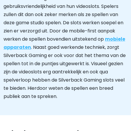
gebruiksvriendelijkheid van hun videoslots. Spelers
zullen dit dan ook zeker merken als ze spellen van
deze game studio spelen. De slots werken soepel en
zien er verzorgd uit. Door de mobile-first aanpak
werken de spellen bovendien uitstekend op
mobiele
apparaten
. Naast goed werkende techniek, zorgt
Silverback Gaming er ook voor dat het thema van de
spellen tot in de puntjes uitgewerkt is. Visueel gezien
zijn de videoslots erg aantrekkelijk en ook qua
spelverloop hebben de Silverback Gaming slots veel
te bieden. Hierdoor weten de spellen een breed
publiek aan te spreken.