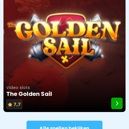
Video slots
The Golden Sail
7,7
Alle spellen bekijken