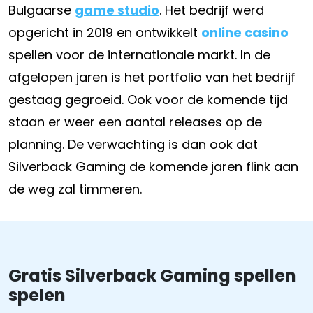
Bulgaarse
game studio
. Het bedrijf werd
opgericht in 2019 en ontwikkelt
online casino
spellen voor de internationale markt. In de
afgelopen jaren is het portfolio van het bedrijf
gestaag gegroeid. Ook voor de komende tijd
staan er weer een aantal releases op de
planning. De verwachting is dan ook dat
Silverback Gaming de komende jaren flink aan
de weg zal timmeren.
Gratis Silverback Gaming spellen
spelen