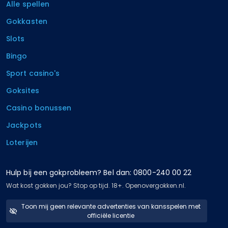
Alle spellen
Gokkasten
Slots
Bingo
Sport casino's
Goksites
Casino bonussen
Jackpots
Loterijen
Hulp bij een gokprobleem? Bel dan: 0800-240 00 22
Wat kost gokken jou? Stop op tijd. 18+. Openovergokken.nl.
Toon mij geen relevante advertenties van kansspelen met
officiële licentie