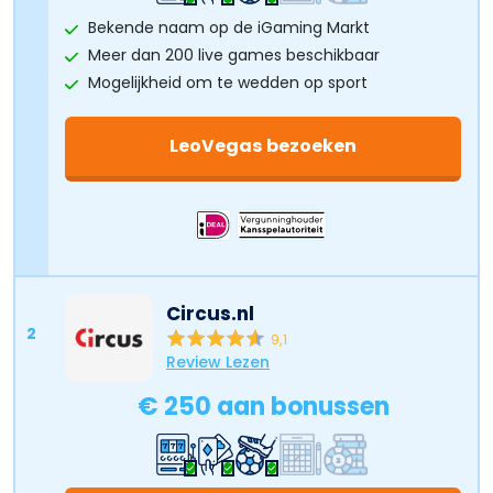
Bekende naam op de iGaming Markt
Meer dan 200 live games beschikbaar
Mogelijkheid om te wedden op sport
LeoVegas bezoeken
Circus.nl
2
9,1
Review Lezen
€ 250 aan bonussen