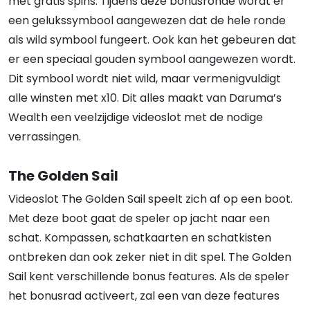
met gratis spins. Tijdens deze bonusronde wordt er
een gelukssymbool aangewezen dat de hele ronde
als wild symbool fungeert. Ook kan het gebeuren dat
er een speciaal gouden symbool aangewezen wordt.
Dit symbool wordt niet wild, maar vermenigvuldigt
alle winsten met x10. Dit alles maakt van Daruma’s
Wealth een veelzijdige videoslot met de nodige
verrassingen.
The Golden Sail
Videoslot The Golden Sail speelt zich af op een boot.
Met deze boot gaat de speler op jacht naar een
schat. Kompassen, schatkaarten en schatkisten
ontbreken dan ook zeker niet in dit spel. The Golden
Sail kent verschillende bonus features. Als de speler
het bonusrad activeert, zal een van deze features