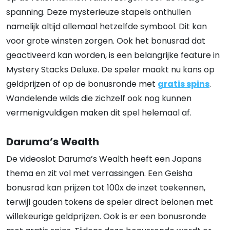
spanning. Deze mysterieuze stapels onthullen
namelijk altijd allemaal hetzelfde symbool. Dit kan
voor grote winsten zorgen. Ook het bonusrad dat
geactiveerd kan worden, is een belangrijke feature in
Mystery Stacks Deluxe. De speler maakt nu kans op
geldprijzen of op de bonusronde met
gratis spins
.
Wandelende wilds die zichzelf ook nog kunnen
vermenigvuldigen maken dit spel helemaal af.
Daruma’s Wealth
De videoslot Daruma’s Wealth heeft een Japans
thema en zit vol met verrassingen. Een Geisha
bonusrad kan prijzen tot 100x de inzet toekennen,
terwijl gouden tokens de speler direct belonen met
willekeurige geldprijzen. Ook is er een bonusronde