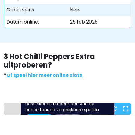
Gratis spins
Nee
Datum online:
25 feb 2026
3 Hot Chilli Peppers Extra
uitproberen?
*
Of speel hier meer online slots
Geen gratis versie beschikaar
Van dit spel is helaas geen gratis versie
beschikbaar. Probeer één van de
onderstaande vergelijkbare spellen