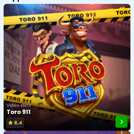
Video slots
Toro 911
8,4