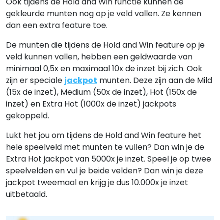
Ook tijdens de Hold and Win functie kunnen de
gekleurde munten nog op je veld vallen. Ze kennen
dan een extra feature toe.
De munten die tijdens de Hold and Win feature op je
veld kunnen vallen, hebben een geldwaarde van
minimaal 0,5x en maximaal 10x de inzet bij zich. Ook
zijn er speciale
jackpot
munten. Deze zijn aan de Mild
(15x de inzet), Medium (50x de inzet), Hot (150x de
inzet) en Extra Hot (1000x de inzet) jackpots
gekoppeld.
Lukt het jou om tijdens de Hold and Win feature het
hele speelveld met munten te vullen? Dan win je de
Extra Hot jackpot van 5000x je inzet. Speel je op twee
speelvelden en vul je beide velden? Dan win je deze
jackpot tweemaal en krijg je dus 10.000x je inzet
uitbetaald.