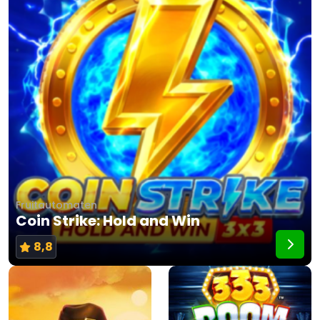
Fruitautomaten
Coin Strike: Hold and Win
8,8