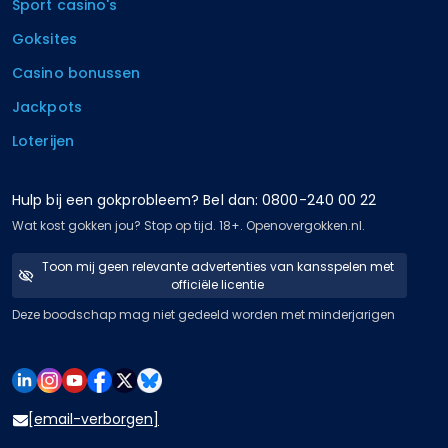
Sport casino's
Goksites
Casino bonussen
Jackpots
Loterijen
Hulp bij een gokprobleem? Bel dan: 0800-240 00 22
Wat kost gokken jou? Stop op tijd. 18+. Openovergokken.nl.
Toon mij geen relevante advertenties van kansspelen met
officiële licentie
Deze boodschap mag niet gedeeld worden met minderjarigen
[email-verborgen]