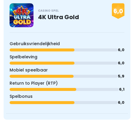
6,0
CASINO SPEL
4K Ultra Gold
Gebruiksvriendelijkheid
6,0
Spelbeleving
6,0
Mobiel speelbaar
5,9
Return to Player (RTP)
6,1
Spelbonus
6,0