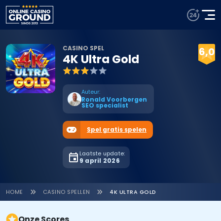
ORANJE PALACE
Bezoek Oranje
100% tot € 250
CASINO SPEL
6,0
Palace
bonus
4K Ultra Gold
Auteur:
Ronald Voorbergen
SEO specialist
Spel gratis spelen
Laatste update:
9 april 2026
HOME
CASINO SPELLEN
4K ULTRA GOLD
Onze Scores