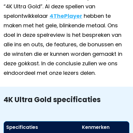
“4K Ultra Gold”. Al deze spellen van
spelontwikkelaar
4ThePlayer
hebben te
maken met het gele, blinkende metaal. Ons
doel in deze spelreview is het bespreken van
alle ins en outs, de features, de bonussen en
de winsten die er kunnen worden gemaakt in
deze gokkast. In de conclusie zullen we ons
eindoordeel met onze lezers delen.
4K Ultra Gold
specificaties
Specificaties
Kenmerken