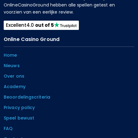
OnlineCasinoGround hebben alle spellen getest en
voorzien van een eerlijke review.
Excellent
4.0
out of 5
Online Casino Ground
Home
Nieuws
Over ons
Academy
Beoordelingscriteria
Privacy policy
Speel bewust
FAQ