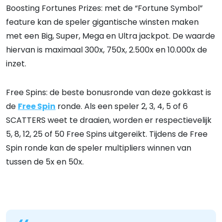
Boosting Fortunes Prizes: met de “Fortune Symbol”
feature kan de speler gigantische winsten maken
met een Big, Super, Mega en Ultra jackpot. De waarde
hiervan is maximaal 300x, 750x, 2.500x en 10.000x de
inzet.
Free Spins: de beste bonusronde van deze gokkast is
de
Free Spin
ronde. Als een speler 2, 3, 4, 5 of 6
SCATTERS weet te draaien, worden er respectievelijk
5, 8, 12, 25 of 50 Free Spins uitgereikt. Tijdens de Free
Spin ronde kan de speler multipliers winnen van
tussen de 5x en 50x.