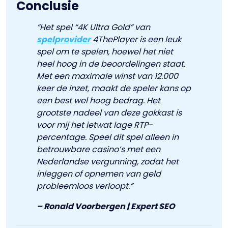
Conclusie
“Het spel “4K Ultra Gold” van
spelprovider
4ThePlayer is een leuk
spel om te spelen, hoewel het niet
heel hoog in de beoordelingen staat.
Met een maximale winst van 12.000
keer de inzet, maakt de speler kans op
een best wel hoog bedrag. Het
grootste nadeel van deze gokkast is
voor mij het ietwat lage RTP-
percentage. Speel dit spel alleen in
betrouwbare casino’s met een
Nederlandse vergunning, zodat het
inleggen of opnemen van geld
probleemloos verloopt.”
– Ronald Voorbergen | Expert SEO