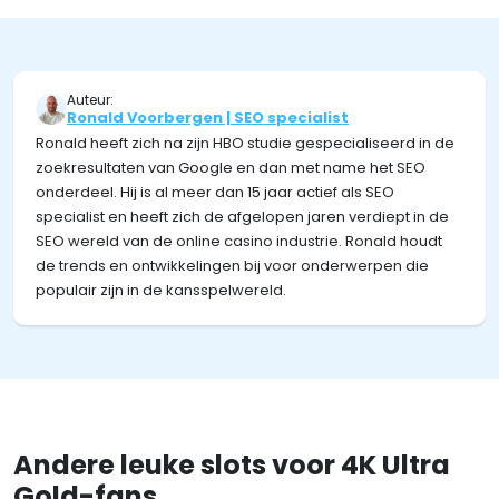
Auteur:
Ronald Voorbergen | SEO specialist
Ronald heeft zich na zijn HBO studie gespecialiseerd in de
zoekresultaten van Google en dan met name het SEO
onderdeel. Hij is al meer dan 15 jaar actief als SEO
specialist en heeft zich de afgelopen jaren verdiept in de
SEO wereld van de online casino industrie. Ronald houdt
de trends en ontwikkelingen bij voor onderwerpen die
populair zijn in de kansspelwereld.
Andere leuke slots voor 4K Ultra
Gold-fans