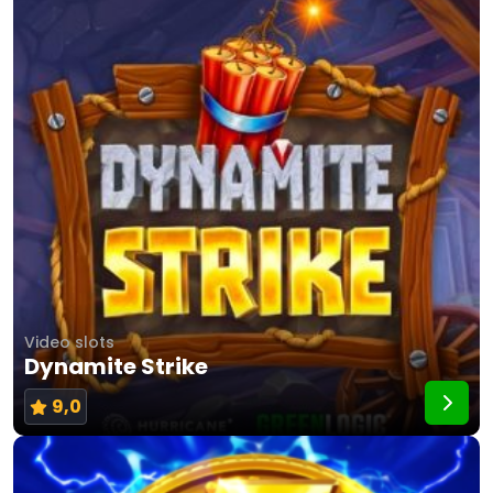
Video slots
Dynamite Strike
9,0