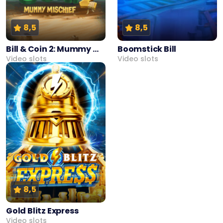
8,5
8,5
Bill & Coin 2: Mummy Mischief
Boomstick Bill
Video slots
Video slots
8,5
Gold Blitz Express
Video slots