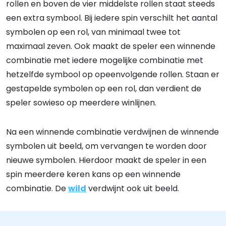
rollen en boven de vier middelste rollen staat steeds
een extra symbool. Bij iedere spin verschilt het aantal
symbolen op een rol, van minimaal twee tot
maximaal zeven. Ook maakt de speler een winnende
combinatie met iedere mogelijke combinatie met
hetzelfde symbool op opeenvolgende rollen. Staan er
gestapelde symbolen op een rol, dan verdient de
speler sowieso op meerdere
winlijnen
.
Na een winnende combinatie verdwijnen de winnende
symbolen uit beeld, om vervangen te worden door
nieuwe symbolen. Hierdoor maakt de speler in een
spin meerdere keren kans op een winnende
combinatie.
De
wild
verdwijnt ook uit beeld.