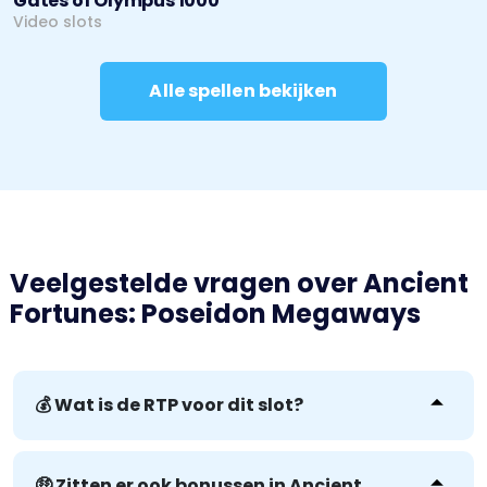
Gates of Olympus 1000
Video slots
Alle spellen bekijken
Veelgestelde vragen over Ancient
Fortunes: Poseidon Megaways
💰 Wat is de RTP voor dit slot?
De RTP voor Ancient Fortunes: Poseidon is
95,98%.
🤑 Zitten er ook bonussen in Ancient