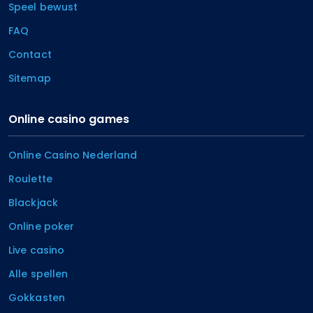
Speel bewust
FAQ
Contact
Sitemap
Online casino games
Online Casino Nederland
Roulette
Blackjack
Online poker
Live casino
Alle spellen
Gokkasten