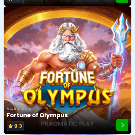
Video slots
Fortune of Olympus
9,3