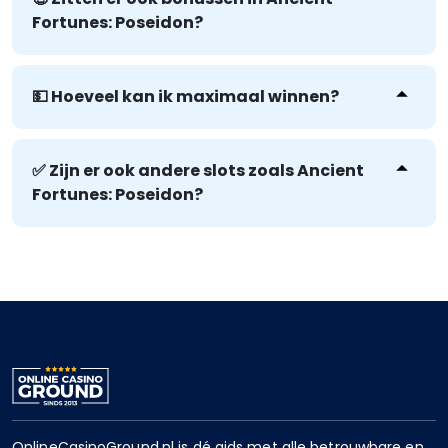
Fortunes: Poseidon?
Ja, de speler maakt kans op een jackpotspel
en gratis spins met oplopende
💵 Hoeveel kan ik maximaal winnen?
vermenigvuldiger.
De maximale winst is vastgezet op 10.000x de
inzet of € 200.000 als er met de hoogste
✅ Zijn er ook andere slots zoals Ancient
Fortunes: Poseidon?
inzet wordt gespeeld.
Eigenlijk ieder ander slot met de Megaways
manier van spelen is bijna hetzelfde. Voor
een vergelijkbaar thema probeer dan
Ancient Fortunes: Zeus.
OnlineCasinoGround.nl is dé gids met alle betrouwbare en