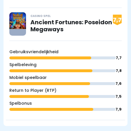
CASINO SPEL
7,7
Ancient Fortunes: Poseidon
Megaways
Gebruiksvriendelijkheid
7,7
Spelbeleving
7,8
Mobiel speelbaar
7,6
Return to Player (RTP)
7,5
Spelbonus
7,9