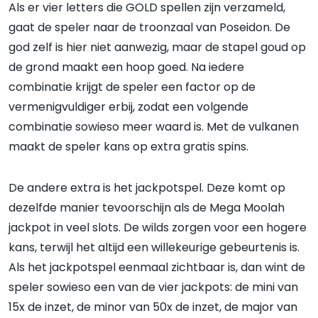
Als er vier letters die GOLD spellen zijn verzameld,
gaat de speler naar de troonzaal van Poseidon. De
god zelf is hier niet aanwezig, maar de stapel goud op
de grond maakt een hoop goed. Na iedere
combinatie krijgt de speler een factor op de
vermenigvuldiger erbij, zodat een volgende
combinatie sowieso meer waard is. Met de vulkanen
maakt de speler kans op extra gratis spins.
De andere extra is het jackpotspel. Deze komt op
dezelfde manier tevoorschijn als de Mega Moolah
jackpot in veel slots. De wilds zorgen voor een hogere
kans, terwijl het altijd een willekeurige gebeurtenis is.
Als het jackpotspel eenmaal zichtbaar is, dan wint de
speler sowieso een van de vier jackpots: de mini van
15x de inzet, de minor van 50x de inzet, de major van