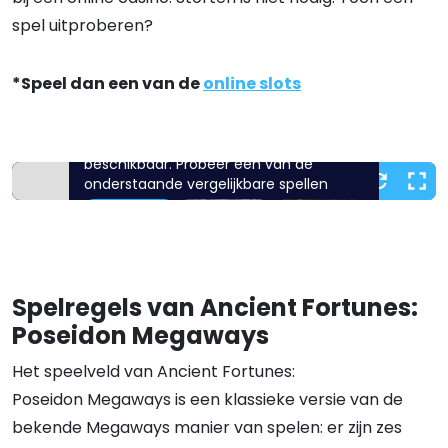
spel uitproberen?
*Speel dan een van de
online slots
Geen gratis versie beschikaar
Van dit spel is helaas geen gratis versie
beschikbaar. Probeer één van de
onderstaande vergelijkbare spellen
Spelregels van
Ancient
Fortunes
:
Poseidon
Megaways
Het speelveld van Ancient
Fortunes
:
Poseidon
Megaways
is een klassieke versie van de
bekende
Megaways
manier van spelen: er zijn zes