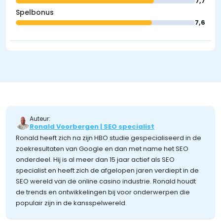
7,7
Spelbonus
7,6
Auteur:
Ronald Voorbergen | SEO specialist
Ronald heeft zich na zijn HBO studie gespecialiseerd in de
zoekresultaten van Google en dan met name het SEO
onderdeel. Hij is al meer dan 15 jaar actief als SEO
specialist en heeft zich de afgelopen jaren verdiept in de
SEO wereld van de online casino industrie. Ronald houdt
de trends en ontwikkelingen bij voor onderwerpen die
populair zijn in de kansspelwereld.