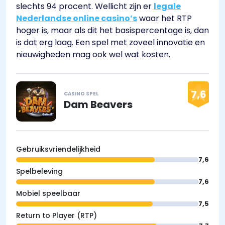
slechts 94 procent. Wellicht zijn er
legale
Nederlandse online casino’s
waar het RTP
hoger is, maar als dit het basispercentage is, dan
is dat erg laag. Een spel met zoveel innovatie en
nieuwigheden mag ook wel wat kosten.
7,6
CASINO SPEL
Dam Beavers
Gebruiksvriendelijkheid
7,6
Spelbeleving
7,6
Mobiel speelbaar
7,5
Return to Player (RTP)