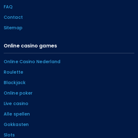
FAQ
Contact
Sitemap
Online casino games
Online Casino Nederland
Roulette
Blackjack
Online poker
Live casino
Alle spellen
Gokkasten
Slots