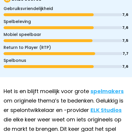
Gebruiksvriendelijkheid
7,6
Spelbeleving
7,6
Mobiel speelbaar
7,5
Return to Player (RTP)
7,7
Spelbonus
7,6
Het is en blijft moeilijk voor grote
spelmakers
om originele thema’s te bedenken. Gelukkig is
er spelontwikkelaar en -provider
ELK Studios
die elke keer weer weet om iets origineels op
de markt te brengen. Dit keer gaat het spel