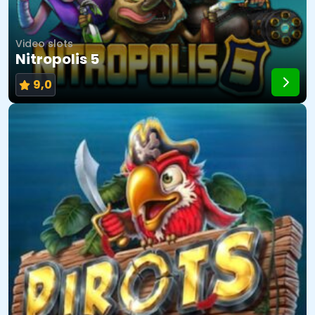
Video slots
Nitropolis 5
9,0