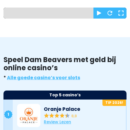
Speel met bonus
of
Start gratis spel
Speel Dam Beavers met geld bij
online casino’s
*
Alle goede casino’s voor slots
Top 5 casino’s
TIP 2026!
Oranje Palace
1
8,8
Review Lezen