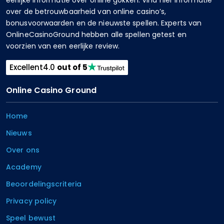
eerlijke informatie over online gokken. Vind hier informatie
over de betrouwbaarheid van online casino’s,
bonusvoorwaarden en de nieuwste spellen. Experts van
OnlineCasinoGround hebben alle spellen getest en
voorzien van een eerlijke review.
Excellent
4.0
out of 5
Online Casino Ground
Home
Nieuws
Over ons
Academy
Beoordelingscriteria
Privacy policy
Speel bewust