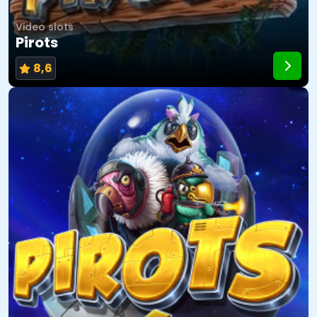
Video slots
Pirots
8,6