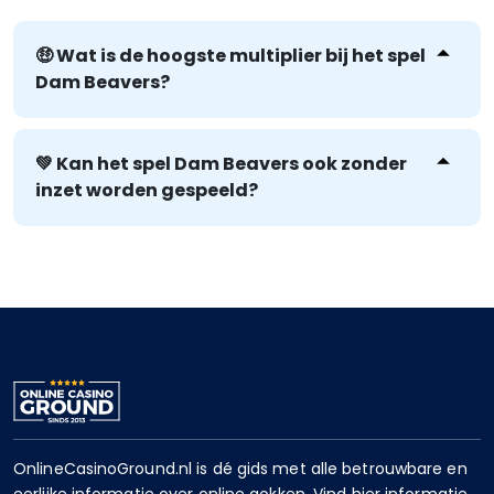
🤑 Wat is de hoogste multiplier bij het spel
Dam Beavers?
Maximaal kan een speler 10 000 keer de inzet
winnen. Bij een inzet van 100 euro is dat een
💚 Kan het spel Dam Beavers ook zonder
inzet worden gespeeld?
bedrag van maar liefst een miljoen euro.
Ja, het is mogelijk om dit spel ook zonder
inzet te spelen in een demoversie. Toch kan
er geen geld worden gewonnen als er geen
inzet wordt ingelegd.
OnlineCasinoGround.nl is dé gids met alle betrouwbare en