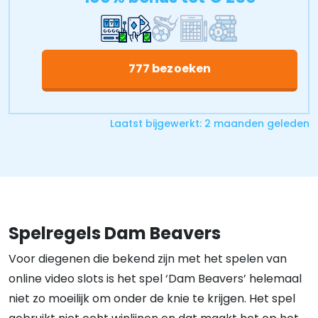
777 bezoeken
Laatst bijgewerkt: 2 maanden geleden
Spelregels Dam Beavers
Voor diegenen die bekend zijn met het spelen van
online video slots is het spel ‘Dam Beavers’ helemaal
niet zo moeilijk om onder de knie te krijgen. Het spel