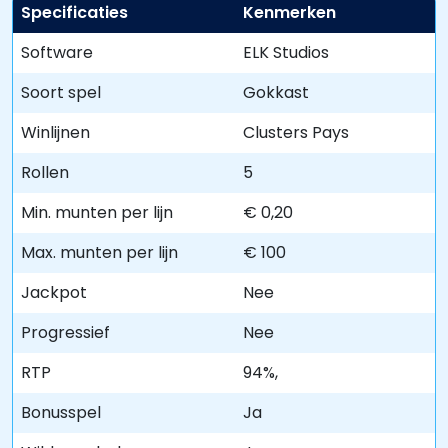
Specificaties
Kenmerken
Software
ELK Studios
Soort spel
Gokkast
Winlijnen
Clusters Pays
Rollen
5
Min. munten per lijn
€ 0,20
Max. munten per lijn
€ 100
Jackpot
Nee
Progressief
Nee
RTP
94%,
Bonusspel
Ja