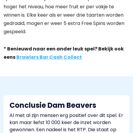
hoger het niveau, hoe meer fruit er per vakje te
winnen is. Elke keer als er weer drie taarten worden
gedraaid, mogen er weer 5 extra Free Spins worden
gespeeld.
* Benieuwd naar een ander leuk spel? Bekijk ook
eens
Brawlers Bar Cash Collect
Conclusie Dam Beavers
Al met al zijn mensen erg positief over dit spel. Er
kan maar liefst 10 000 keer de inzet worden
gewonnen. Een nadeel is het RTP. Die staat op