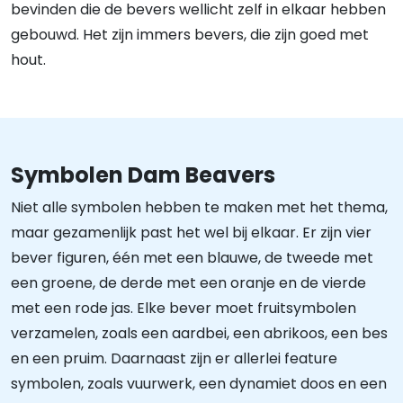
bevinden die de bevers wellicht zelf in elkaar hebben
gebouwd. Het zijn immers bevers, die zijn goed met
hout.
Symbolen Dam Beavers
Niet alle symbolen hebben te maken met het thema,
maar gezamenlijk past het wel bij elkaar. Er zijn vier
bever figuren, één met een blauwe, de tweede met
een groene, de derde met een oranje en de vierde
met een rode jas. Elke bever moet fruitsymbolen
verzamelen, zoals een aardbei, een abrikoos, een bes
en een pruim. Daarnaast zijn er allerlei feature
symbolen, zoals vuurwerk, een dynamiet doos en een