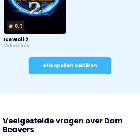
8,3
Ice Wolf 2
Video slots
Alle spellen bekijken
Veelgestelde vragen over Dam
Beavers