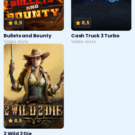
8,9
8,5
Bullets and Bounty
Cash Truck 3 Turbo
Video slots
Video slots
8,5
2 Wild 2 Die