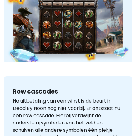
Row cascades
Na uitbetaling van een winst is de beurt in
Dead By Noon nog niet voorbij. Er ontstaat nu
een row cascade. Hierbij verdwijnt de
onderste rij symbolen van het veld en
schuiven alle andere symbolen één plekje