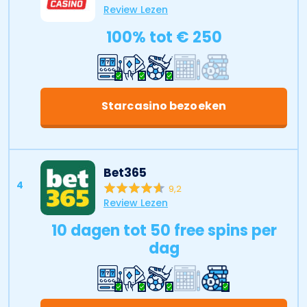
Review Lezen
100% tot € 250
Starcasino bezoeken
Bet365
4
9,2
Review Lezen
10 dagen tot 50 free spins per
dag