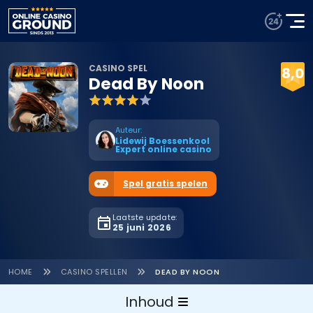
CASINO SPEL
8,0
Dead By Noon
ORANJE PALACE
Bezoek Oranje
100% tot € 250
Palace
bonus
Auteur:
Lidewij Boessenkool
Expert online casino
Spel gratis spelen
Laatste update:
25 juni 2026
HOME
CASINO SPELLEN
DEAD BY NOON
Inhoud