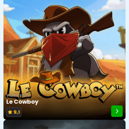
Video slots
Le Cowboy
9,1