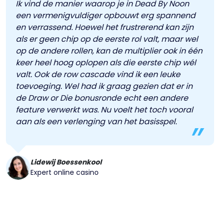
Ik vind de manier waarop je in Dead By Noon
een vermenigvuldiger opbouwt erg spannend
en verrassend. Hoewel het frustrerend kan zijn
als er geen chip op de eerste rol valt, maar wel
op de andere rollen, kan de multiplier ook in één
keer heel hoog oplopen als die eerste chip wél
valt. Ook de row cascade vind ik een leuke
toevoeging. Wel had ik graag gezien dat er in
de Draw or Die bonusronde echt een andere
feature verwerkt was. Nu voelt het toch vooral
aan als een verlenging van het basisspel.
Lidewij Boessenkool
Expert online casino