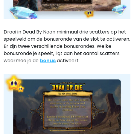
Draai in Dead By Noon minimaal drie scatters op het
speelveld om de bonusronde van de slot te activeren.
Er zijn twee verschillende bonusrondes. Welke
bonusronde je speelt, ligt aan het aantal scatters
waarmee je de
bonus
activeert.