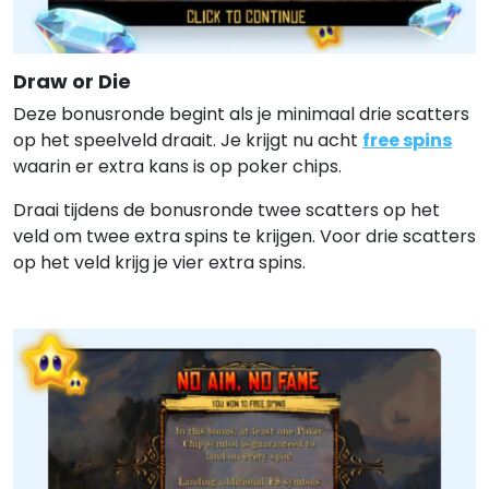
Draw or Die
Deze bonusronde begint als je minimaal drie scatters
op het speelveld draait. Je krijgt nu acht
free spins
waarin er extra kans is op poker chips.
Draai tijdens de bonusronde twee scatters op het
veld om twee extra spins te krijgen. Voor drie scatters
op het veld krijg je vier extra spins.