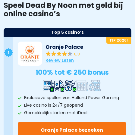
Speel Dead By Noon met geld bij
online casino’s
Top 5 casino’s
TIP 2026!
Oranje Palace
1
8,8
Review Lezen
100% tot € 250 bonus
Exclusieve spellen van Holland Power Gaming
Live casino is 24/7 geopend
Gemakkelijk storten met iDeal
Oranje Palace bezoeken