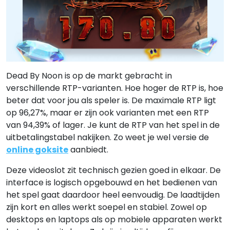
Dead By Noon is op de markt gebracht in
verschillende RTP-varianten. Hoe hoger de RTP is, hoe
beter dat voor jou als speler is. De maximale RTP ligt
op 96,27%, maar er zijn ook varianten met een RTP
van 94,39% of lager. Je kunt de RTP van het spel in de
uitbetalingstabel nakijken. Zo weet je wel versie de
online goksite
aanbiedt.
Deze videoslot zit technisch gezien goed in elkaar. De
interface is logisch opgebouwd en het bedienen van
het spel gaat daardoor heel eenvoudig. De laadtijden
zijn kort en alles werkt soepel en stabiel. Zowel op
desktops en laptops als op mobiele apparaten werkt