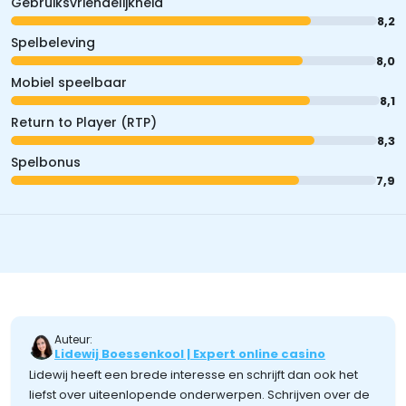
Gebruiksvriendelijkheid
8,2
Spelbeleving
8,0
Mobiel speelbaar
8,1
Return to Player (RTP)
8,3
Spelbonus
7,9
Auteur:
Lidewij Boessenkool | Expert online casino
Lidewij heeft een brede interesse en schrijft dan ook het
liefst over uiteenlopende onderwerpen. Schrijven over de