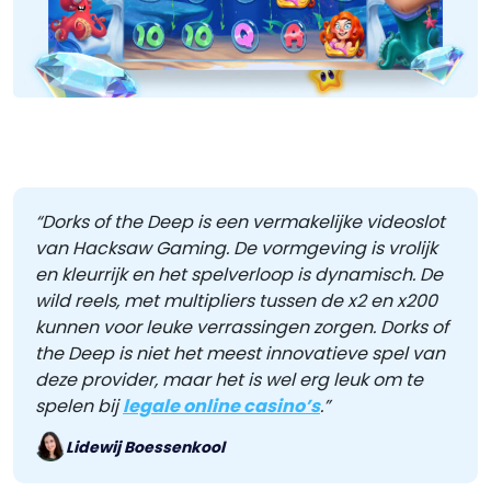
“Dorks of the Deep is een vermakelijke videoslot
van Hacksaw Gaming. De vormgeving is vrolijk
en kleurrijk en het spelverloop is dynamisch. De
wild reels, met multipliers tussen de x2 en x200
kunnen voor leuke verrassingen zorgen. Dorks of
the Deep is niet het meest innovatieve spel van
deze provider, maar het is wel erg leuk om te
spelen bij
legale online casino’s
.”
Lidewij Boessenkool