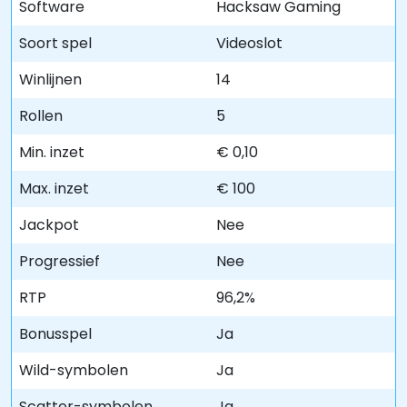
Software
Hacksaw Gaming
Soort spel
Videoslot
Winlijnen
14
Rollen
5
Min. inzet
€ 0,10
Max. inzet
€ 100
Jackpot
Nee
Progressief
Nee
RTP
96,2%
Bonusspel
Ja
Wild-symbolen
Ja
Scatter-symbolen
Ja