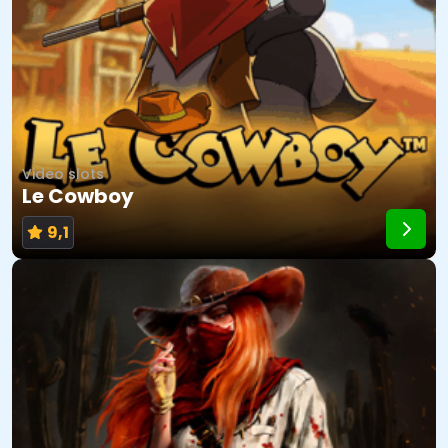
Video slots
Le Cowboy
9,1