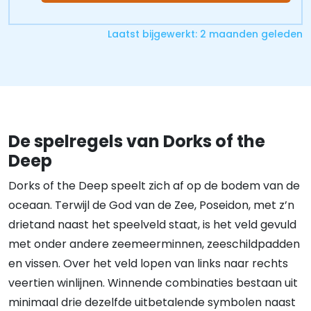
Laatst bijgewerkt: 2 maanden geleden
De spelregels van Dorks of the
Deep
Dorks of the Deep speelt zich af op de bodem van de
oceaan. Terwijl de God van de Zee, Poseidon, met z’n
drietand naast het speelveld staat, is het veld gevuld
met onder andere zeemeerminnen, zeeschildpadden
en vissen. Over het veld lopen van links naar rechts
veertien winlijnen. Winnende combinaties bestaan uit
minimaal drie dezelfde uitbetalende symbolen naast