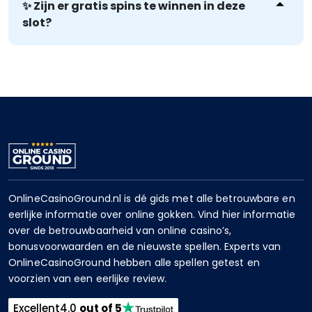
winlijnen die van links naar rechts over het
✨ Zijn er gratis spins te winnen in deze
slot?
speelveld lopen.
Ja, Dorks of the Deep heeft drie free spins
bonusrondes. Welke bonusronde je speelt,
hangt af van het aantal scatters waarmee je
de bonusronde activeert.
OnlineCasinoGround.nl is dé gids met alle betrouwbare en
eerlijke informatie over online gokken. Vind hier informatie
over de betrouwbaarheid van online casino’s,
bonusvoorwaarden en de nieuwste spellen. Experts van
OnlineCasinoGround hebben alle spellen getest en
voorzien van een eerlijke review.
Excellent
4.0
out of 5