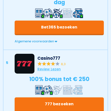
dag
Bet365 bezoeken
Algemene voorwaarden
Casino777
5
8,3
Review Lezen
100% bonus tot € 250
777 bezoeken