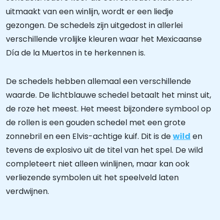
uitmaakt van een winlijn, wordt er een liedje
gezongen. De schedels zijn uitgedost in allerlei
verschillende vrolijke kleuren waar het Mexicaanse
Día de la Muertos in te herkennen is.
De schedels hebben allemaal een verschillende
waarde. De lichtblauwe schedel betaalt het minst uit,
de roze het meest. Het meest bijzondere symbool op
de rollen is een gouden schedel met een grote
zonnebril en een Elvis-achtige kuif. Dit is de
wild
en
tevens de explosivo uit de titel van het spel. De wild
completeert niet alleen winlijnen, maar kan ook
verliezende symbolen uit het speelveld laten
verdwijnen.