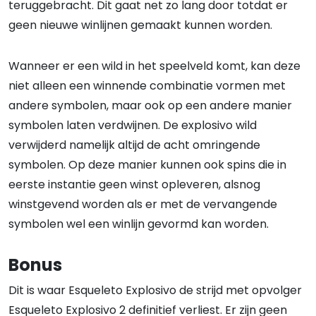
teruggebracht. Dit gaat net zo lang door totdat er
geen nieuwe winlijnen gemaakt kunnen worden.
Wanneer er een wild in het speelveld komt, kan deze
niet alleen een winnende combinatie vormen met
andere symbolen, maar ook op een andere manier
symbolen laten verdwijnen. De explosivo wild
verwijderd namelijk altijd de acht omringende
symbolen. Op deze manier kunnen ook spins die in
eerste instantie geen winst opleveren, alsnog
winstgevend worden als er met de vervangende
symbolen wel een winlijn gevormd kan worden.
Bonus
Dit is waar Esqueleto Explosivo de strijd met opvolger
Esqueleto Explosivo 2 definitief verliest. Er zijn geen