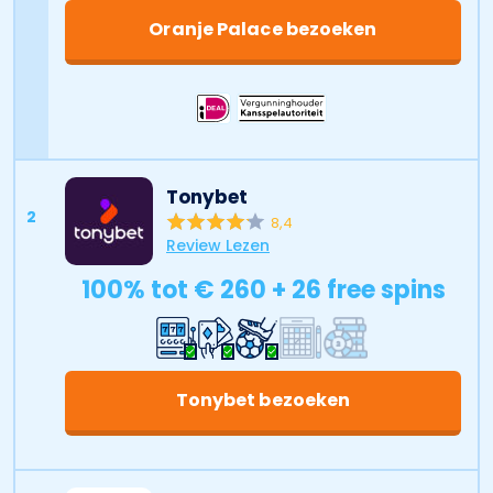
Oranje Palace bezoeken
Tonybet
2
8,4
Review Lezen
100% tot € 260 + 26 free spins
Tonybet bezoeken