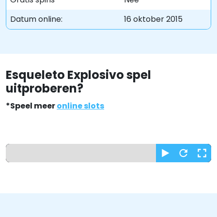
Datum online:
16 oktober 2015
Esqueleto Explosivo spel
uitproberen?
*Speel meer
online slots
Speel bij Oranje Palace en
krijg:
100% tot € 250 bonus
Speel met bonus
of
Start gratis spel