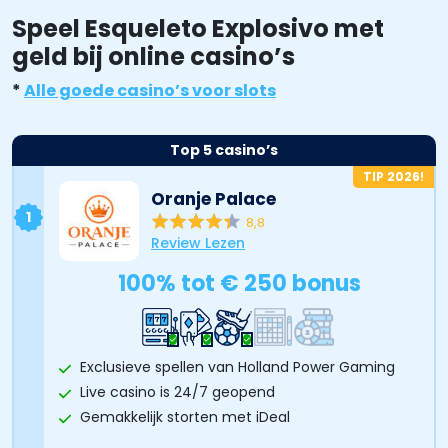
Speel
Esqueleto Explosivo
met
geld bij online casino’s
*
Alle goede casino’s voor slots
Top 5 casino’s
TIP 2026!
Oranje Palace
1
8,8
Review Lezen
100% tot € 250 bonus
Exclusieve spellen van Holland Power Gaming
Live casino is 24/7 geopend
Gemakkelijk storten met iDeal