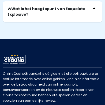
De RTP van dit spel is door Thunderkick
gefixeerd op 96,00%. Dit is voor ieder spel
🔥Wat is het hoogtepunt van Esqueleto
Explosivo?
hetzelfde. Iedere Nederlandse goksite die dit
spel in het aanbod opgenomen heeft, biedt
Wanneer de multiplier x16 of zelfs x32 bereikt
Esqueleto Explosivo met dezelfde RTP aan.
omdat er meerdere winnende combinaties
gemaakt worden.
OnlineCasinoGround.nl is dé gids met alle betrouwbare en
eerlijke informatie over online gokken. Vind hier informatie
over de betrouwbaarheid van online casino’s,
bonusvoorwaarden en de nieuwste spellen. Experts van
OnlineCasinoGround hebben alle spellen getest en
voorzien van een eerlijke review.