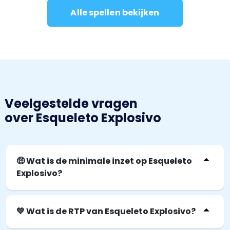
Alle spellen bekijken
Veelgestelde vragen
over
Esqueleto Explosivo
🤑 Wat is de minimale inzet op Esqueleto
Explosivo?
Esqueleto Explosivo kan gespeeld worden
vanaf een inzet van 10 cent per spin.
💚 Wat is de RTP van Esqueleto Explosivo?