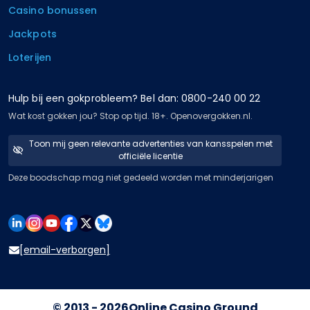
Casino bonussen
Jackpots
Loterijen
Hulp bij een gokprobleem? Bel dan: 0800-240 00 22
Wat kost gokken jou? Stop op tijd. 18+. Openovergokken.nl.
Toon mij geen relevante advertenties van kansspelen met
officiële licentie
Deze boodschap mag niet gedeeld worden met minderjarigen
[email-verborgen]
© 2013 - 2026
Online Casino Ground