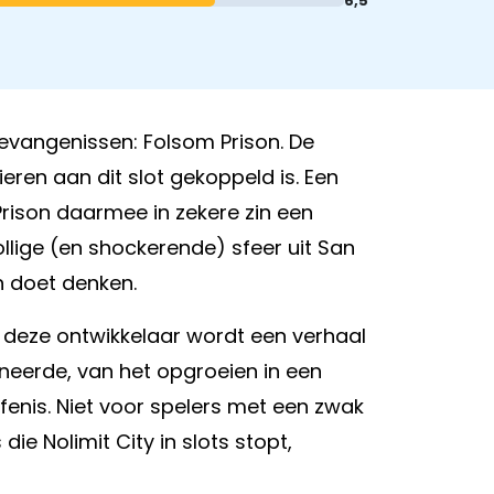
6,5
gevangenissen: Folsom Prison. De
ren aan dit slot gekoppeld is. Een
rison daarmee in zekere zin een
lollige (en shockerende) sfeer uit San
h doet denken.
an deze ontwikkelaar wordt een verhaal
tineerde, van het opgroeien in een
fenis. Niet voor spelers met een zwak
 die Nolimit City in slots stopt,