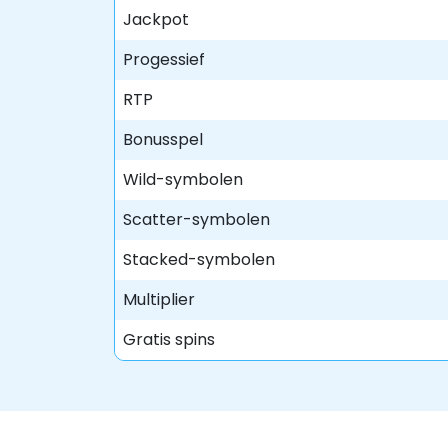
Jackpot
Progessief
RTP
Bonusspel
Wild-symbolen
Scatter-symbolen
Stacked-symbolen
Multiplier
Gratis spins