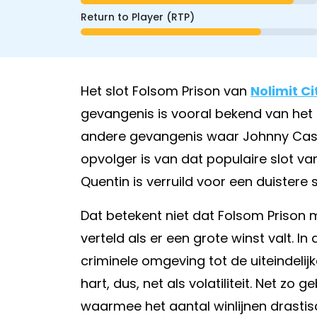
Return to Player (RTP)
Het slot Folsom Prison van
Nolimit Ci
gevangenis is vooral bekend van het 
andere gevangenis waar Johnny Cas
opvolger is van dat populaire slot van
Quentin is verruild voor een duister
Dat betekent niet dat Folsom Prison m
verteld als er een grote winst valt. I
criminele omgeving tot de uiteindelij
hart, dus, net als volatiliteit. Net zo 
waarmee het aantal winlijnen drastisc