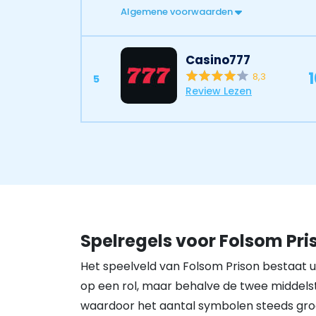
Algemene voorwaarden
Casino777
8,3
5
Review Lezen
Spelregels voor Folsom Pri
Het speelveld van Folsom Prison bestaat uit
op een rol, maar behalve de twee middelst
waardoor het aantal symbolen steeds groe