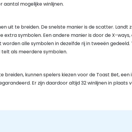
aantal mogelijke winlijnen.
nen uit te breiden. De snelste manier is de scatter. Landt 
wee extra symbolen. Een andere manier is door de X-ways
 worden alle symbolen in dezelfde rij in tweeën gedeeld.
 telt als meerdere symbolen.
te breiden, kunnen spelers kiezen voor de Toast Bet, een
arandeerd. Er zijn daardoor altijd 32 winlijnen in plaats 