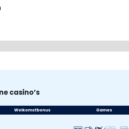
n
Speel bij Oranje Palace en
krijg:
100% tot € 250
bonus
Speel met bonus
of
Start gratis spel
ine casino’s
Welkomstbonus
Games