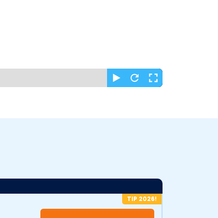
TIP 2026!