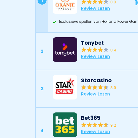
1
8,8
Review Lezen
Exclusieve spellen van Holland Power Ga
Tonybet
8,4
2
Review Lezen
Starcasino
8,9
3
Review Lezen
Bet365
9,2
4
Review Lezen