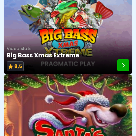
Video slots
Big Bass Xmas Extreme
8,5