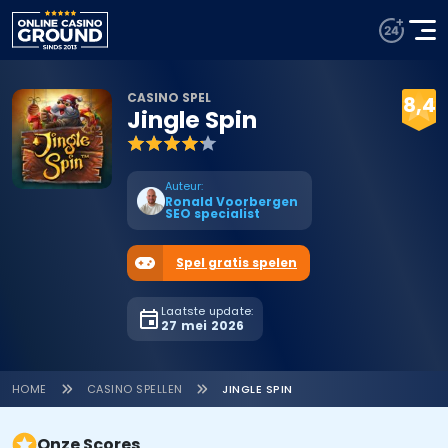
ORANJE PALACE
Bezoek Oranje
100% tot € 250
CASINO SPEL
8,4
Palace
bonus
Jingle Spin
Auteur:
Ronald Voorbergen
SEO specialist
Spel gratis spelen
Laatste update:
27 mei 2026
HOME
CASINO SPELLEN
JINGLE SPIN
Onze Scores