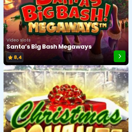
Video slots
Santa’s Big Bash Megaways
8,4