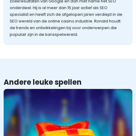
zoekresultaten van Google en dan met name het SEO
onderdeel. Hij is al meer dan 15 jaar actief als SEO
specialist en heeft zich de afgelopen jaren verdiept in de
SEO wereld van de online casino industrie. Ronald houdt
de trends en ontwikkelingen bij voor onderwerpen die
populair zijn in de kansspelwereld.
Andere leuke spellen