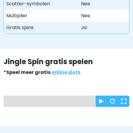
Scatter-symbolen
Nee
Multiplier
Nee
Gratis spins
Ja
Jingle Spin
gratis spelen
*Speel meer gratis
online slots
Speel bij Oranje Palace en
krijg:
100% tot € 250 bonus
Speel met bonus
of