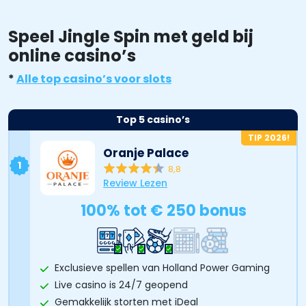
Start gratis spel
Speel Jingle Spin met geld bij
online casino’s
*
Alle top casino’s voor slots
Top 5 casino’s
TIP 2026!
Oranje Palace
1
8,8
Review Lezen
100% tot € 250 bonus
Exclusieve spellen van Holland Power Gaming
Live casino is 24/7 geopend
Gemakkelijk storten met iDeal