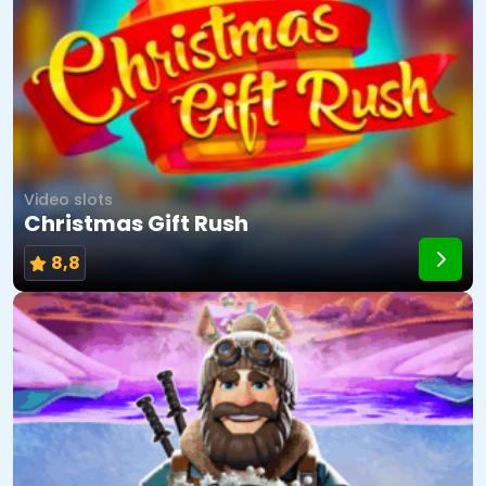
Video slots
Christmas Gift Rush
8,8