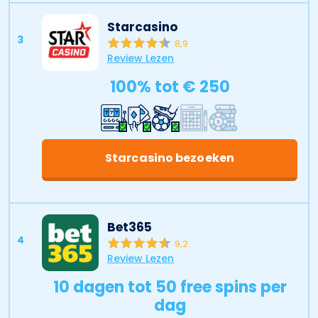
Starcasino
3
8,9
Review Lezen
100% tot € 250
Starcasino bezoeken
Bet365
4
9,2
Review Lezen
10 dagen tot 50 free spins per
dag