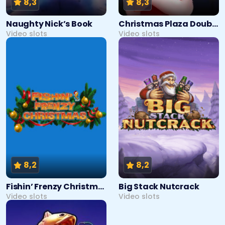
8,3
8,3
Naughty Nick’s Book
Christmas Plaza DoubleMax
Video slots
Video slots
8,2
8,2
Fishin’ Frenzy Christmas
Big Stack Nutcrack
Video slots
Video slots