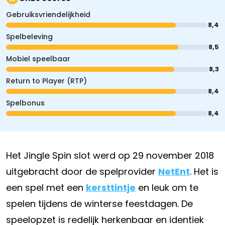
Gebruiksvriendelijkheid
8,4
Spelbeleving
8,5
Mobiel speelbaar
8,3
Return to Player (RTP)
8,4
Spelbonus
8,4
Het
Jingle Spin
slot werd op 29 november 2018
uitgebracht door de spelprovider
NetEnt
.
Het is
een spel met een
kersttintje
en leuk om te
spelen tijdens de winterse feestdagen. De
speelopzet is redelijk herkenbaar en identiek