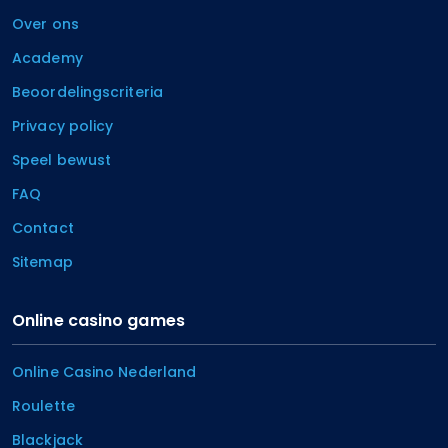
Over ons
Academy
Beoordelingscriteria
Privacy policy
Speel bewust
FAQ
Contact
Sitemap
Online casino games
Online Casino Nederland
Roulette
Blackjack