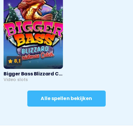
8,1
Bigger Bass Blizzard Christmas Catch
Video slots
Alle spellen bekijken