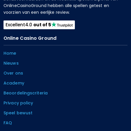
OnlineCasinoGround hebben alle spellen getest en
voorzien van een eerlijke review.
Excellent
4.0
out of 5
Online Casino Ground
Home
Nieuws
Over ons
Academy
Beoordelingscriteria
Privacy policy
Speel bewust
FAQ