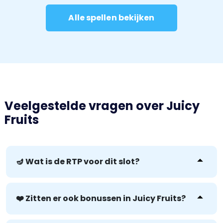
Alle spellen bekijken
Veelgestelde vragen over Juicy
Fruits
🪔 Wat is de RTP voor dit slot?
De RTP voor Juicy Fruits is 96,51%.
❤️ Zitten er ook bonussen in Juicy Fruits?
Ja, er is kans op gratis spins waarbij spelers