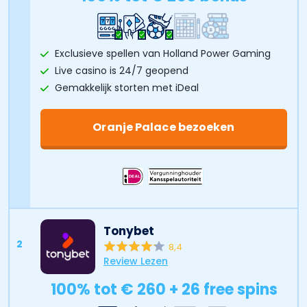
Exclusieve spellen van Holland Power Gaming
Live casino is 24/7 geopend
Gemakkelijk storten met iDeal
Oranje Palace bezoeken
Tonybet
2
8,4
Review Lezen
100% tot € 260 + 26 free spins