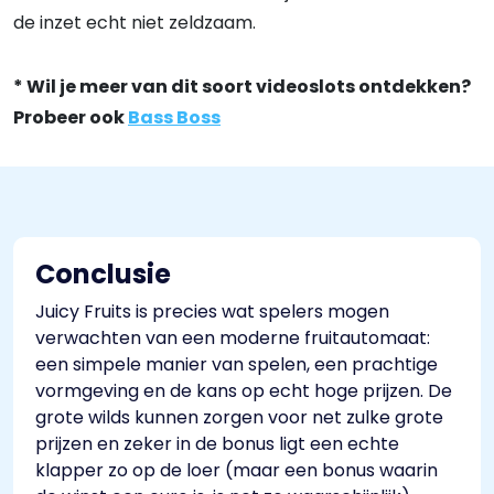
de inzet echt niet zeldzaam.
* Wil je meer van dit soort videoslots ontdekken?
Probeer ook
Bass Boss
Conclusie
Juicy Fruits is precies wat spelers mogen
verwachten van een moderne fruitautomaat:
een simpele manier van spelen, een prachtige
vormgeving en de kans op echt hoge prijzen. De
grote wilds kunnen zorgen voor net zulke grote
prijzen en zeker in de bonus ligt een echte
klapper zo op de loer (maar een bonus waarin