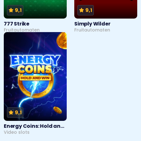
9,1
9,1
777 Strike
Simply Wilder
Fruitautomaten
Fruitautomaten
9,1
Energy Coins: Hold and Win
Video slots