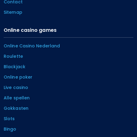
Contact
Sitemap
Online casino games
Online Casino Nederland
Roulette
Blackjack
Online poker
Live casino
Alle spellen
Gokkasten
Slots
Bingo