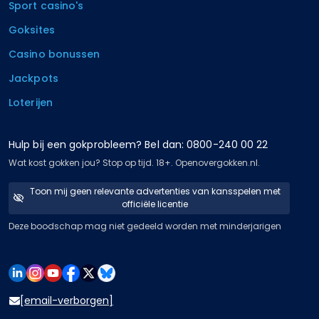
Sport casino's
Goksites
Casino bonussen
Jackpots
Loterijen
Hulp bij een gokprobleem? Bel dan: 0800-240 00 22
Wat kost gokken jou? Stop op tijd. 18+. Openovergokken.nl.
Toon mij geen relevante advertenties van kansspelen met
officiële licentie
Deze boodschap mag niet gedeeld worden met minderjarigen
[email-verborgen]