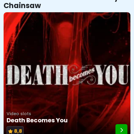
Chainsaw
Video slots
Death Becomes You
8,8