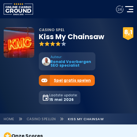
ORANJE PALACE
Bezoek Oranje
100% tot € 250
CASINO SPEL
8,1
Palace
bonus
Kiss My Chainsaw
Auteur:
Ronald Voorbergen
SEO specialist
Spel gratis spelen
Laatste update:
15 mei 2026
HOME
CASINO SPELLEN
KISS MY CHAINSAW
Onze Scores