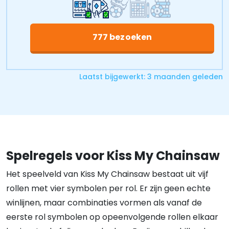
777 bezoeken
Laatst bijgewerkt: 3 maanden geleden
Spelregels voor Kiss My Chainsaw
Het speelveld van Kiss My Chainsaw bestaat uit vijf
rollen met vier symbolen per rol. Er zijn geen echte
winlijnen, maar combinaties vormen als vanaf de
eerste rol symbolen op opeenvolgende rollen elkaar