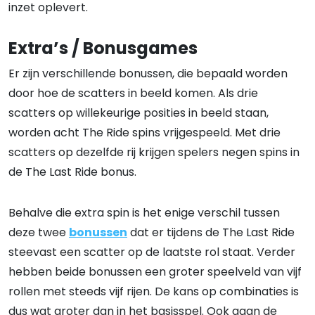
inzet oplevert.
Extra’s / Bonusgames
Er zijn verschillende bonussen, die bepaald worden
door hoe de scatters in beeld komen. Als drie
scatters op willekeurige posities in beeld staan,
worden acht The Ride spins vrijgespeeld. Met drie
scatters op dezelfde rij krijgen spelers negen spins in
de The Last Ride bonus.
Behalve die extra spin is het enige verschil tussen
deze twee
bonussen
dat er tijdens de The Last Ride
steevast een scatter op de laatste rol staat. Verder
hebben beide bonussen een groter speelveld van vijf
rollen met steeds vijf rijen. De kans op combinaties is
dus wat groter dan in het basisspel. Ook gaan de