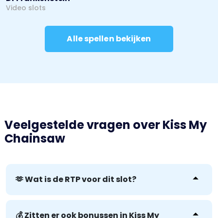
Video slots
Alle spellen bekijken
Veelgestelde vragen over Kiss My
Chainsaw
🫶 Wat is de RTP voor dit slot?
De RTP voor Kiss My Chainsaw is 96.10%.
💰 Zitten er ook bonussen in Kiss My