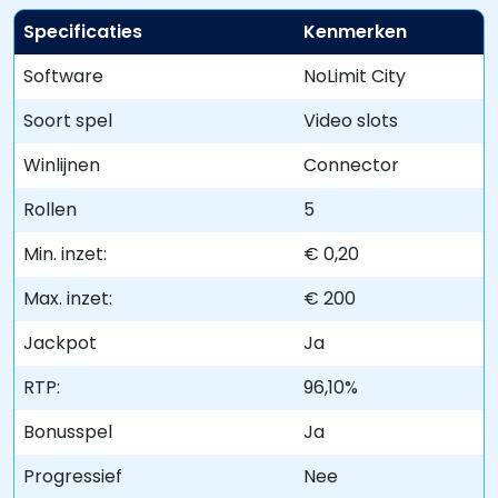
Specificaties
Kenmerken
Software
NoLimit City
Soort spel
Video slots
Winlijnen
Connector
Rollen
5
Min. inzet:
€ 0,20
Max. inzet:
€ 200
Jackpot
Ja
RTP:
96,10%
Bonusspel
Ja
Progressief
Nee