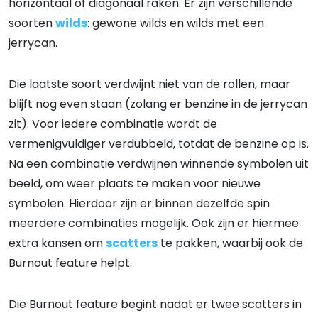
horizontaal of diagonaal raken. Er zijn verschillende
soorten
wilds
: gewone wilds en wilds met een
jerrycan.
Die laatste soort verdwijnt niet van de rollen, maar
blijft nog even staan (zolang er benzine in de jerrycan
zit). Voor iedere combinatie wordt de
vermenigvuldiger verdubbeld, totdat de benzine op is.
Na een combinatie verdwijnen winnende symbolen uit
beeld, om weer plaats te maken voor nieuwe
symbolen. Hierdoor zijn er binnen dezelfde spin
meerdere combinaties mogelijk. Ook zijn er hiermee
extra kansen om
scatters
te pakken, waarbij ook de
Burnout feature helpt.
Die Burnout feature begint nadat er twee scatters in