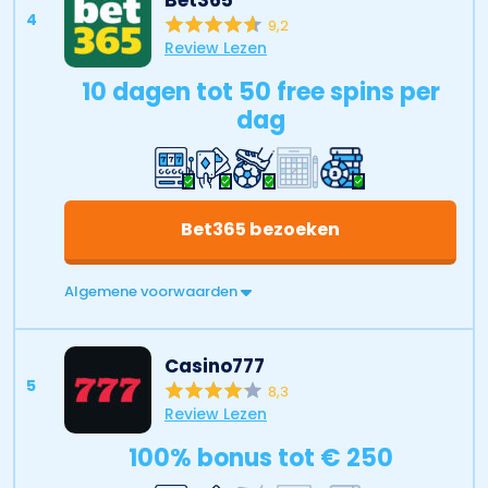
4
9,2
Review Lezen
10 dagen tot 50 free spins per
dag
Bet365 bezoeken
Algemene voorwaarden
Casino777
5
8,3
Review Lezen
100% bonus tot € 250