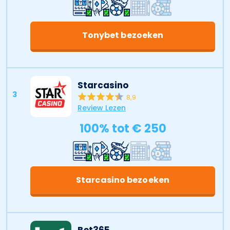
Tonybet bezoeken
Starcasino
3
8,9
Review Lezen
100% tot € 250
Starcasino bezoeken
Bet365