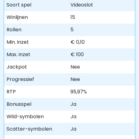
Soort spel
Videoslot
Winlijnen
15
Rollen
5
Min. inzet
€ 0,10
Max. inzet
€ 100
Jackpot
Nee
Progressief
Nee
RTP
95,97%
Bonusspel
Ja
Wild-symbolen
Ja
Scatter-symbolen
Ja