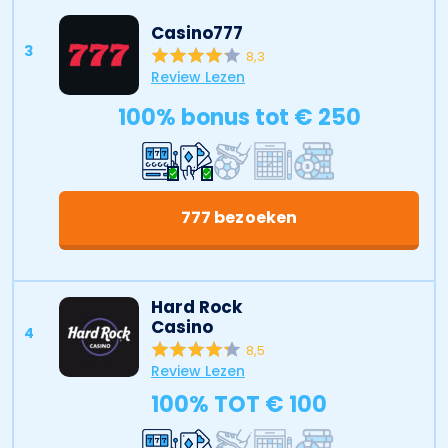
Casino777
3
8,3
Review Lezen
100% bonus tot € 250
777 bezoeken
Hard Rock
Casino
4
8,5
Review Lezen
100% TOT € 100