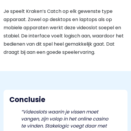
Je speelt Kraken’s Catch op elk gewenste type
apparaat. Zowel op desktops en laptops als op
mobiele apparaten werkt deze videoslot soepel en
stabiel. De interface voelt logisch aan, waardoor het
bedienen van dit spel heel gemakkelijk gaat. Dat
draagt bij aan een goede speelervaring.
Conclusie
“Videoslots waarin je vissen moet
vangen, zijn volop in het online casino
te vinden. Stakelogic voegt daar met