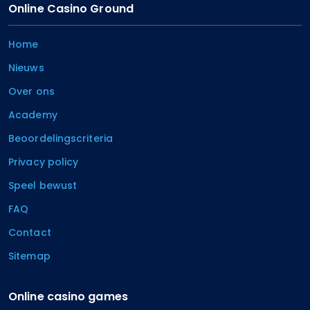
Online Casino Ground
Home
Nieuws
Over ons
Academy
Beoordelingscriteria
Privacy policy
Speel bewust
FAQ
Contact
Sitemap
Online casino games