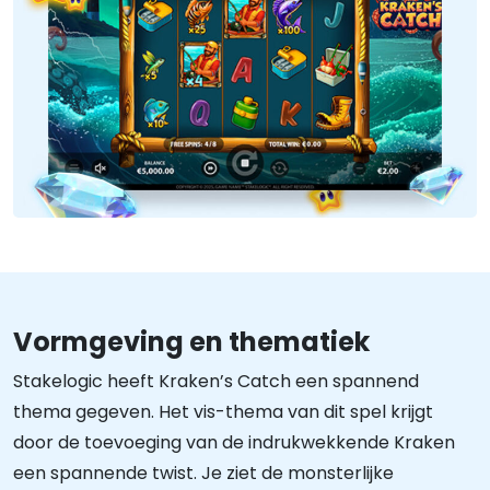
Vormgeving en thematiek
Stakelogic heeft Kraken’s Catch een spannend
thema gegeven. Het vis-thema van dit spel krijgt
door de toevoeging van de indrukwekkende Kraken
een spannende twist. Je ziet de monsterlijke