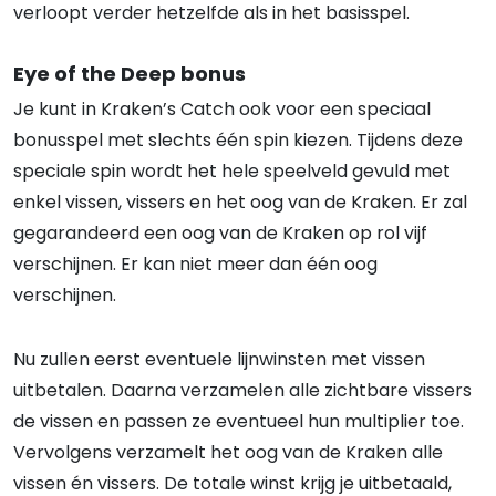
verloopt verder hetzelfde als in het basisspel.
Eye of the Deep bonus
Je kunt in Kraken’s Catch ook voor een speciaal
bonusspel met slechts één spin kiezen. Tijdens deze
speciale spin wordt het hele speelveld gevuld met
enkel vissen, vissers en het oog van de Kraken. Er zal
gegarandeerd een oog van de Kraken op rol vijf
verschijnen. Er kan niet meer dan één oog
verschijnen.
Nu zullen eerst eventuele lijnwinsten met vissen
uitbetalen. Daarna verzamelen alle zichtbare vissers
de vissen en passen ze eventueel hun multiplier toe.
Vervolgens verzamelt het oog van de Kraken alle
vissen én vissers. De totale winst krijg je uitbetaald,