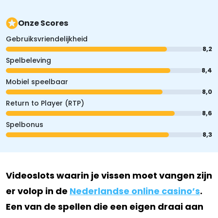
Specificaties
Onze Scores
Spelen met geld
Gebruiksvriendelijkheid
8,2
Spelregels
Spelbeleving
8,4
Vormgeving & thematiek
Mobiel speelbaar
8,0
Conclusie
Return to Player (RTP)
8,6
FAQ
Spelbonus
8,3
Videoslots waarin je vissen moet vangen zijn
er volop in de
Nederlandse online casino’s
.
Een van de spellen die een eigen draai aan