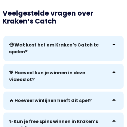
Veelgestelde vragen over
Kraken’s Catch
🤑 Wat kost het om Kraken’s Catch te
spelen?
Je speelt deze videoslot met een inzet tussen
de € 0,10 en € 100 per spin.
💚 Hoeveel kun je winnen in deze
videoslot?
De maximale winst ligt in Kraken’s Catch op
5000x je inzet.
🔥 Hoeveel winlijnen heeft dit spel?
Kraken’s Catch werkt met vijftien vaste
winlijnen die van links naar rechts over het
✨ Kun je free spins winnen in Kraken’s