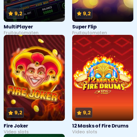
9,2
9,2
MultiPlayer
Super Flip
Fruitautomaten
Fruitautomaten
9,2
9,2
Fire Joker
12 Masks of Fire Drums
Video slots
Video slots