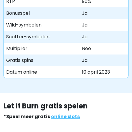
RTP
96%
Bonusspel
Ja
Wild-symbolen
Ja
Scatter-symbolen
Ja
Multiplier
Nee
Gratis spins
Ja
Datum online
10 april 2023
Let It Burn gratis spelen
*Speel meer gratis
online slots
Speel bij Oranje Palace en
krijg:
100% tot € 250 bonus