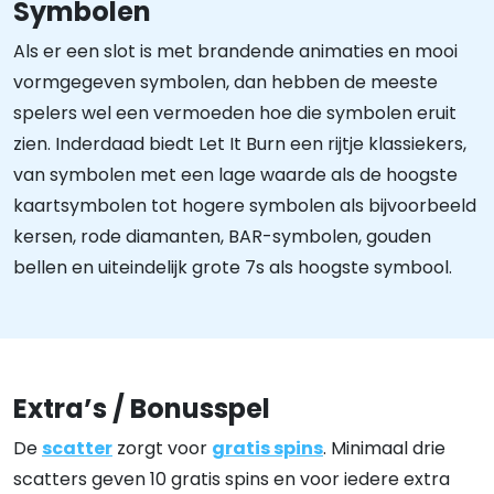
Symbolen
Als er een slot is met brandende animaties en mooi
vormgegeven symbolen, dan hebben de meeste
spelers wel een vermoeden hoe die symbolen eruit
zien. Inderdaad biedt Let It Burn een rijtje klassiekers,
van symbolen met een lage waarde als de hoogste
kaartsymbolen tot hogere symbolen als bijvoorbeeld
kersen, rode diamanten, BAR-symbolen, gouden
bellen en uiteindelijk grote 7s als hoogste symbool.
Extra’s / Bonusspel
De
scatter
zorgt voor
gratis spins
. Minimaal drie
scatters geven 10 gratis spins en voor iedere extra