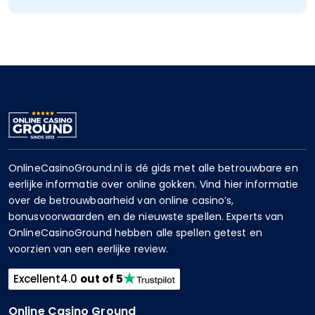
Eigenlijk lijkt Let It Burn heel erg op klassieke
gokkasten, zoals bijvoorbeeld Diamond
Mystery Stars Inferno.
OnlineCasinoGround.nl is dé gids met alle betrouwbare en
eerlijke informatie over online gokken. Vind hier informatie
over de betrouwbaarheid van online casino’s,
bonusvoorwaarden en de nieuwste spellen. Experts van
OnlineCasinoGround hebben alle spellen getest en
voorzien van een eerlijke review.
Excellent
4.0
out of 5
Online Casino Ground