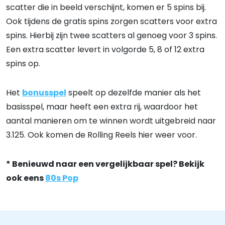
scatter die in beeld verschijnt, komen er 5 spins bij.
Ook tijdens de gratis spins zorgen scatters voor extra
spins. Hierbij zijn twee scatters al genoeg voor 3 spins.
Een extra scatter levert in volgorde 5, 8 of 12 extra
spins op.
Het
bonusspel
speelt op dezelfde manier als het
basisspel, maar heeft een extra rij, waardoor het
aantal manieren om te winnen wordt uitgebreid naar
3.125. Ook komen de Rolling Reels hier weer voor.
* Benieuwd naar een vergelijkbaar spel? Bekijk
ook eens
80s Pop