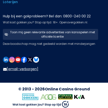
Loterijen
Hulp bij een gokprobleem? Bel dan: 0800-240 00 22
Wat kost gokken jou? Stop op tijd. 18+. Openovergokken.nl.
Toon mij geen relevante advertenties van kansspelen met
officiële licentie
Deze boodschap mag niet gedeeld worden met minderjarigen
[email-verborgen]
© 2013 - 2026
Online Casino Ground