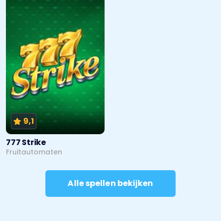
9,1
777 Strike
Fruitautomaten
Alle spellen bekijken