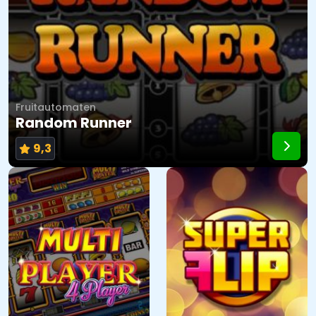
Fruitautomaten
Random Runner
9,3