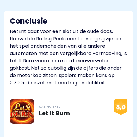
Conclusie
NetEnt
gaat voor een slot uit de oude doos.
Hoewel de Rolling Reels een toevoeging zijn die
het spel onderscheiden van alle andere
automaten met een vergelijkbare vormgeving, is
Let It
Burn
vooral een soort nieuwerwetse
gokkast. Net zo oubollig zijn de cijfers die onder
de motorkap zitten: spelers maken kans op
2.700x de inzet met een hoge volatiliteit.
8,0
CASINO SPEL
Let It Burn