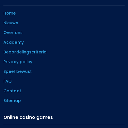
Home
Nieuws
Over ons
Academy
Beoordelingscriteria
Privacy policy
Speel bewust
FAQ
Contact
Sitemap
Online casino games