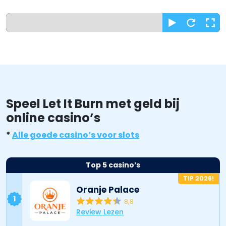
Speel met bonus
of
Start gratis spel
Speel Let It Burn met geld bij
online casino’s
*
Alle goede casino’s voor slots
Top 5 casino’s
TIP 2026!
Oranje Palace
1
8,8
Review Lezen