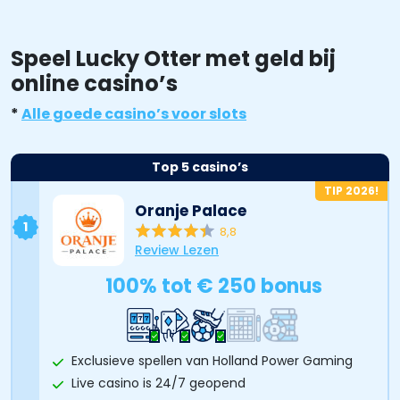
Start gratis spel
Speel Lucky Otter
met geld bij
online casino’s
*
Alle goede casino’s voor slots
Top 5 casino’s
TIP 2026!
Oranje Palace
1
8,8
Review Lezen
100% tot € 250 bonus
Exclusieve spellen van Holland Power Gaming
Live casino is 24/7 geopend