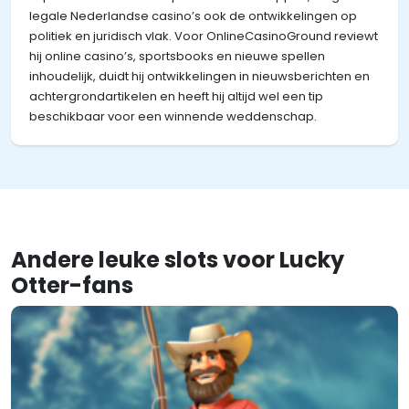
legale Nederlandse casino’s ook de ontwikkelingen op
politiek en juridisch vlak. Voor OnlineCasinoGround reviewt
hij online casino’s, sportsbooks en nieuwe spellen
inhoudelijk, duidt hij ontwikkelingen in nieuwsberichten en
achtergrondartikelen en heeft hij altijd wel een tip
beschikbaar voor een winnende weddenschap.
Andere leuke slots voor Lucky
Otter-fans