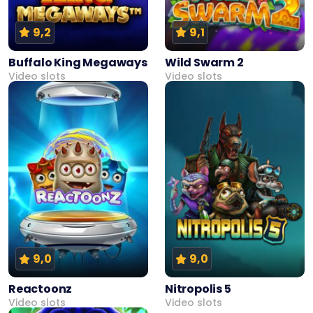
9,2
9,1
Buffalo King Megaways
Wild Swarm 2
Video slots
Video slots
9,0
9,0
Reactoonz
Nitropolis 5
Video slots
Video slots