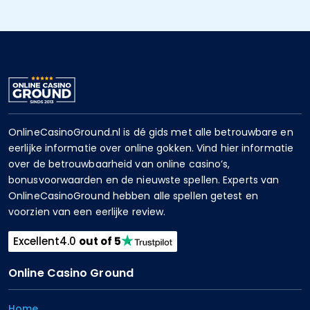
multiplier wat extra otters het speelveld in
komen zwemmen om als wild het speelveld
aan elkaar te knopen, kan dat een mooie
opbrengst opleveren.
OnlineCasinoGround.nl is dé gids met alle betrouwbare en
eerlijke informatie over online gokken. Vind hier informatie
over de betrouwbaarheid van online casino’s,
bonusvoorwaarden en de nieuwste spellen. Experts van
OnlineCasinoGround hebben alle spellen getest en
voorzien van een eerlijke review.
Excellent
4.0
out of 5
Online Casino Ground
Home