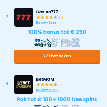
Casino777
3
8,3
Review Lezen
100% bonus tot € 250
777 bezoeken
BetMGM
4
8,8
Review Lezen
Pak tot € 100 + 1000 free spins