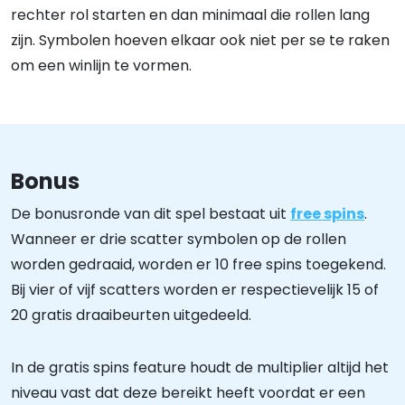
rechter rol starten en dan minimaal die rollen lang
zijn. Symbolen hoeven elkaar ook niet per se te raken
om een winlijn te vormen.
Bonus
De bonusronde van dit spel bestaat uit
free spins
.
Wanneer er drie scatter symbolen op de rollen
worden gedraaid, worden er 10 free spins toegekend.
Bij vier of vijf scatters worden er respectievelijk 15 of
20 gratis draaibeurten uitgedeeld.
In de gratis spins feature houdt de multiplier altijd het
niveau vast dat deze bereikt heeft voordat er een