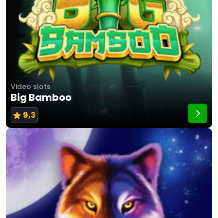
Video slots
Big Bamboo
9,3