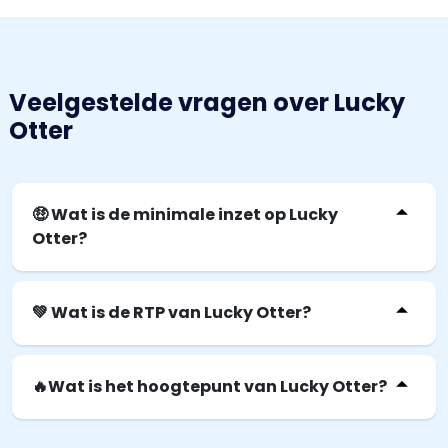
Veelgestelde vragen over
Lucky
Otter
🤑 Wat is de minimale inzet op Lucky
Otter?
Dit minimale inzet om een spin op Lucky
Otter te kunnen draaien is €0,20. Maximaal
💚 Wat is de RTP van Lucky Otter?
kan er €100,- op een spin ingezet worden.
De RTP van Lucky Otter is niet het sterkste
punt van het spel. Het theoretische
🔥Wat is het hoogtepunt van Lucky Otter?
uitbetalingspercentage van deze slot is
Wanneer er in de bonusronde bij een hoge
94,65%.