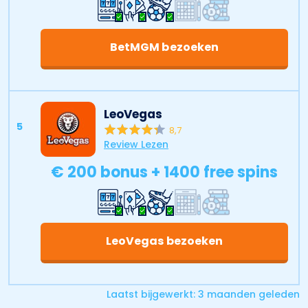
BetMGM bezoeken
LeoVegas
5
8,7
Review Lezen
€ 200 bonus + 1400 free spins
LeoVegas bezoeken
Laatst bijgewerkt: 3 maanden geleden