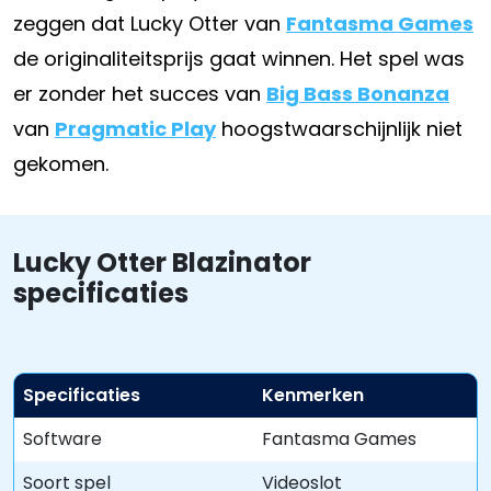
zeggen dat Lucky Otter van
Fantasma Games
de originaliteitsprijs gaat winnen. Het spel was
er zonder het succes van
Big Bass Bonanza
van
Pragmatic Play
hoogstwaarschijnlijk niet
gekomen.
Lucky Otter Blazinator
specificaties
Specificaties
Kenmerken
Software
Fantasma Games
Soort spel
Videoslot