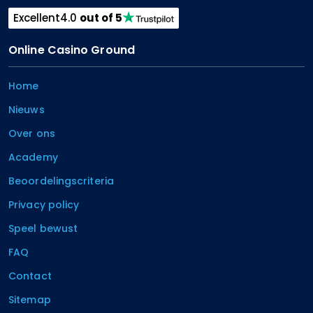
Excellent
4.0
out of 5
Online Casino Ground
Home
Nieuws
Over ons
Academy
Beoordelingscriteria
Privacy policy
Speel bewust
FAQ
Contact
Sitemap