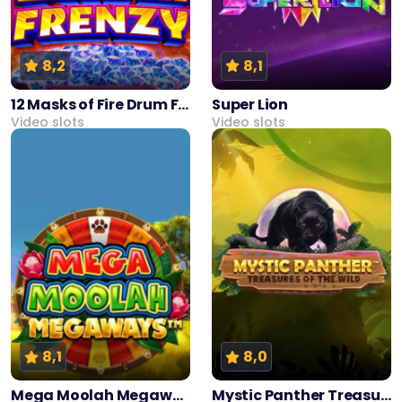
8,2
8,1
12 Masks of Fire Drum Frenzy
Super Lion
Video slots
Video slots
8,1
8,0
Mega Moolah Megaways
Mystic Panther Treasures of the Wild