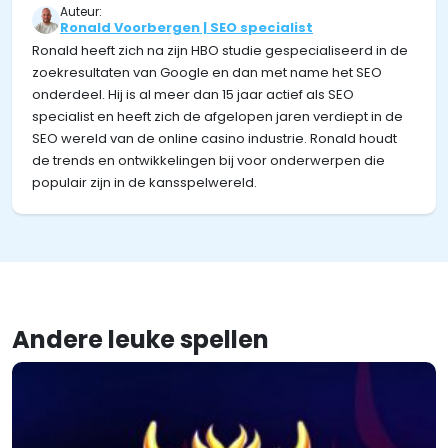
Auteur:
Ronald Voorbergen | SEO specialist
Ronald heeft zich na zijn HBO studie gespecialiseerd in de
zoekresultaten van Google en dan met name het SEO
onderdeel. Hij is al meer dan 15 jaar actief als SEO
specialist en heeft zich de afgelopen jaren verdiept in de
SEO wereld van de online casino industrie. Ronald houdt
de trends en ontwikkelingen bij voor onderwerpen die
populair zijn in de kansspelwereld.
Andere leuke spellen