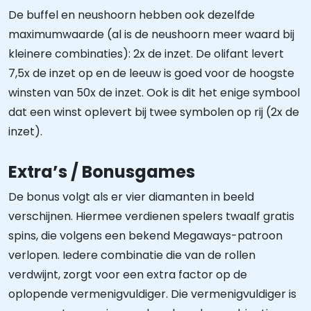
De buffel en neushoorn hebben ook dezelfde
maximumwaarde (al is de neushoorn meer waard bij
kleinere combinaties): 2x de inzet. De olifant levert
7,5x de inzet op en de leeuw is goed voor de hoogste
winsten van 50x de inzet. Ook is dit het enige symbool
dat een winst oplevert bij twee symbolen op rij (2x de
inzet).
Extra’s / Bonusgames
De bonus volgt als er vier diamanten in beeld
verschijnen. Hiermee verdienen spelers twaalf gratis
spins, die volgens een bekend Megaways-patroon
verlopen. Iedere combinatie die van de rollen
verdwijnt, zorgt voor een extra factor op de
oplopende vermenigvuldiger. Die vermenigvuldiger is