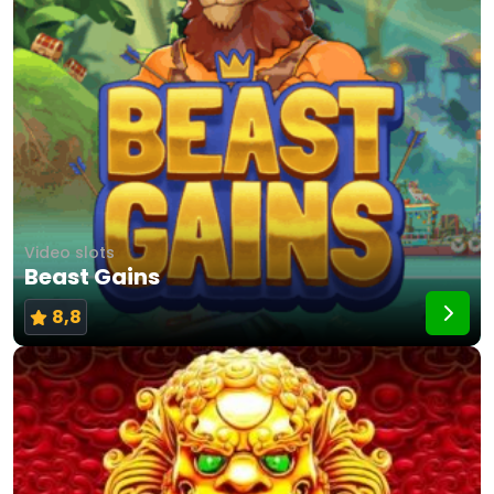
Video slots
Beast Gains
8,8