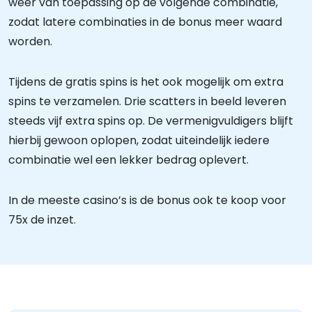
weer van toepassing op de volgende combinatie,
zodat latere combinaties in de bonus meer waard
worden.
Tijdens de gratis spins is het ook mogelijk om extra
spins te verzamelen. Drie scatters in beeld leveren
steeds vijf extra spins op. De vermenigvuldigers blijft
hierbij gewoon oplopen, zodat uiteindelijk iedere
combinatie wel een lekker bedrag oplevert.
In de meeste casino’s is de bonus ook te koop voor
75x de inzet.