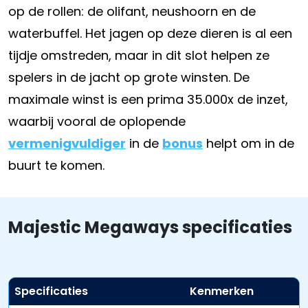
op de rollen: de olifant, neushoorn en de
waterbuffel. Het jagen op deze dieren is al een
tijdje omstreden, maar in dit slot helpen ze
spelers in de jacht op grote winsten. De
maximale winst is een prima 35.000x de inzet,
waarbij vooral de oplopende
vermenigvuldiger
in de
bonus
helpt om in de
buurt te komen.
Majestic Megaways specificaties
Specificaties
Kenmerken