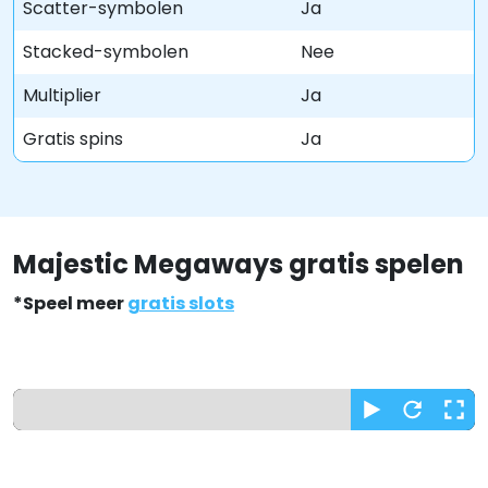
Scatter-symbolen
Ja
Stacked-symbolen
Nee
Multiplier
Ja
Gratis spins
Ja
Majestic Megaways gratis spelen
*Speel meer
gratis slots
Speel bij Casino777 en krijg:
100% bonus tot € 250
Speel met bonus
of