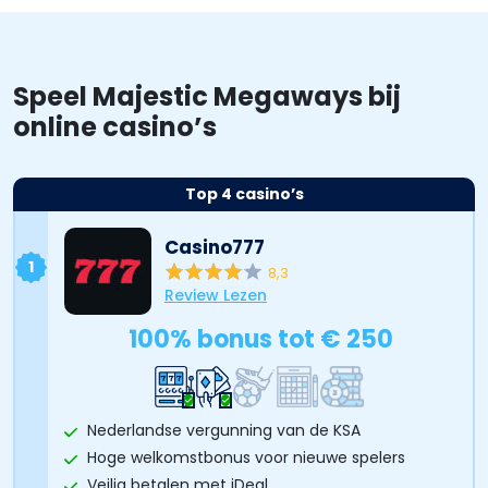
Start gratis spel
Speel Majestic Megaways bij
online casino’s
Top 4 casino’s
Casino777
1
8,3
Review Lezen
100% bonus tot € 250
Nederlandse vergunning van de KSA
Hoge welkomstbonus voor nieuwe spelers
Veilig betalen met iDeal