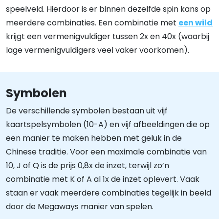
speelveld. Hierdoor is er binnen dezelfde spin kans op
meerdere combinaties. Een combinatie met
een wild
krijgt een vermenigvuldiger tussen 2x en 40x (waarbij
lage vermenigvuldigers veel vaker voorkomen).
Symbolen
De verschillende symbolen bestaan uit vijf
kaartspelsymbolen (10-A) en vijf afbeeldingen die op
een manier te maken hebben met geluk in de
Chinese traditie. Voor een maximale combinatie van
10, J of Q is de prijs 0,8x de inzet, terwijl zo’n
combinatie met K of A al 1x de inzet oplevert. Vaak
staan er vaak meerdere combinaties tegelijk in beeld
door de Megaways manier van spelen.