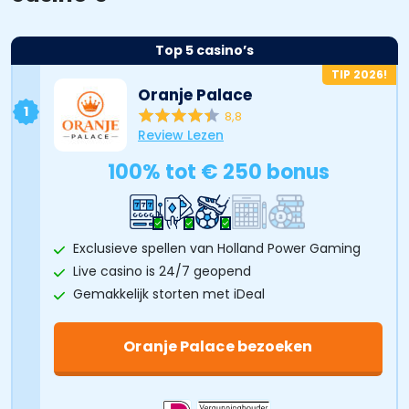
Top 5 casino’s
TIP 2026!
Oranje Palace
1
8,8
Review Lezen
100% tot € 250 bonus
Exclusieve spellen van Holland Power Gaming
Live casino is 24/7 geopend
Gemakkelijk storten met iDeal
Oranje Palace bezoeken