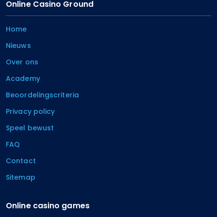
Online Casino Ground
Home
Nieuws
Over ons
Academy
Beoordelingscriteria
Privacy policy
Speel bewust
FAQ
Contact
Sitemap
Online casino games