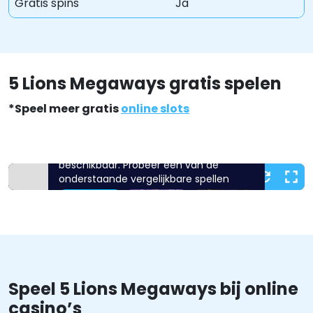
Gratis spins
Ja
5 Lions Megaways gratis spelen
*Speel meer gratis
online slots
Geen gratis versie beschikaar
Van dit spel is helaas geen gratis versie
beschikbaar. Probeer één van de
onderstaande vergelijkbare spellen
Speel 5 Lions Megaways bij online
casino’s