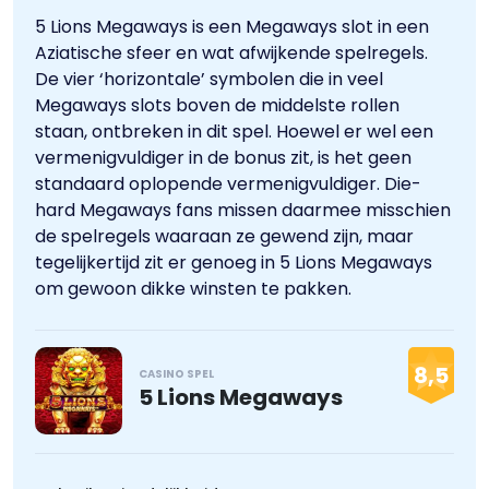
5 Lions Megaways is een Megaways slot in een
Aziatische sfeer en wat afwijkende spelregels.
De vier ‘horizontale’ symbolen die in veel
Megaways slots boven de middelste rollen
staan, ontbreken in dit spel. Hoewel er wel een
vermenigvuldiger in de bonus zit, is het geen
standaard oplopende vermenigvuldiger. Die-
hard Megaways fans missen daarmee misschien
de spelregels waaraan ze gewend zijn, maar
tegelijkertijd zit er genoeg in 5 Lions Megaways
om gewoon dikke winsten te pakken.
8,5
CASINO SPEL
5 Lions Megaways