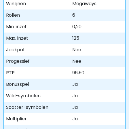
Winlijnen
Megaways
Rollen
6
Min. inzet
0,20
Max. inzet
125
Jackpot
Nee
Progessief
Nee
RTP
96,50
Bonusspel
Ja
Wild-symbolen
Ja
Scatter-symbolen
Ja
Multiplier
Ja