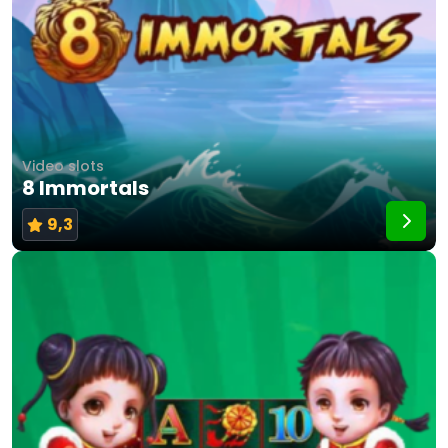
Video slots
8 Immortals
9,3