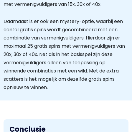
met vermenigvuldigers van 15x, 30x of 40x.
Daarnaast is er ook een mystery-optie, waarbij een
aantal gratis spins wordt gecombineerd met een
combinatie van vermenigvuldigers. Hierdoor zijn er
maximaal 25 gratis spins met vermenigvuldigers van
20x, 30x of 40x. Net als in het basisspel zijn deze
vermenigvuldigers alleen van toepassing op
winnende combinaties met een wild. Met de extra
scatters is het mogelijk om dezelfde gratis spins
opnieuw te winnen.
Conclusie