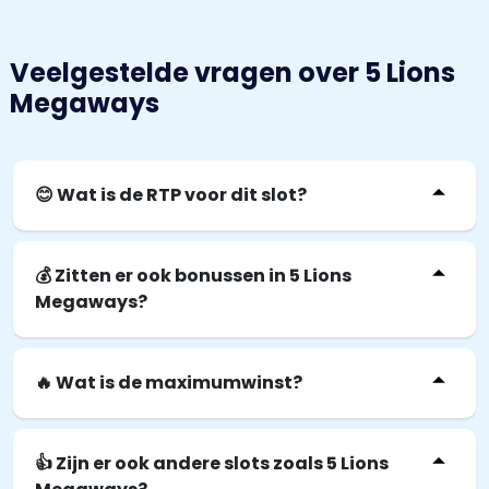
Veelgestelde vragen over 5 Lions
Megaways
😊 Wat is de RTP voor dit slot?
De RTP voor 5 Lions Megaways is precies
96,50%.
💰 Zitten er ook bonussen in 5 Lions
Megaways?
Ja, spelers maken kans op gratis spins met
hoge vermenigvuldigers.
🔥 Wat is de maximumwinst?
De maximumwinst is 5.000x, wat lager is dan
in veel andere Megaways slots.
👍 Zijn er ook andere slots zoals 5 Lions