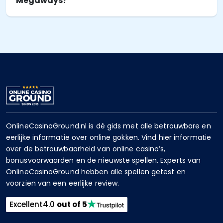
Megaways?
Ja, Pragmatic Play heeft een hele serie
rondom 5 Lions. De gewone 5 Lions heeft een
oplopende vermenigvuldiger, 5 Lions Gold
heeft jackpots en 5 Lions Dance zorgt voor
een speciale leeuw met willekeurige
bonusbedragen.
OnlineCasinoGround.nl is dé gids met alle betrouwbare en
eerlijke informatie over online gokken. Vind hier informatie
over de betrouwbaarheid van online casino’s,
bonusvoorwaarden en de nieuwste spellen. Experts van
OnlineCasinoGround hebben alle spellen getest en
voorzien van een eerlijke review.
Excellent
4.0
out of 5