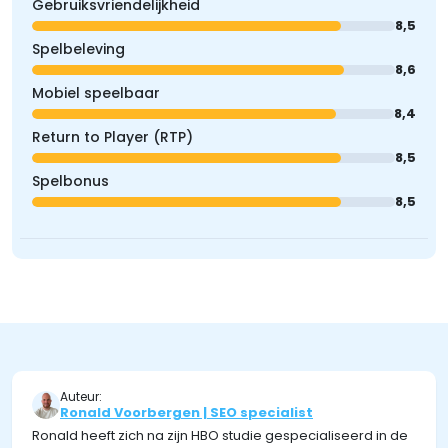
Gebruiksvriendelijkheid
8,5
Spelbeleving
8,6
Mobiel speelbaar
8,4
Return to Player (RTP)
8,5
Spelbonus
8,5
Auteur:
Ronald Voorbergen | SEO specialist
Ronald heeft zich na zijn HBO studie gespecialiseerd in de