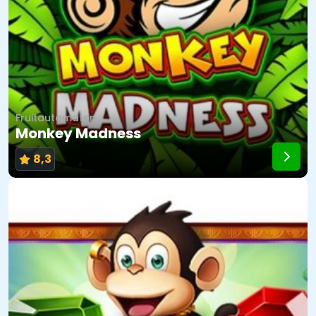
Fruitautomaten
Monkey Madness
8,3