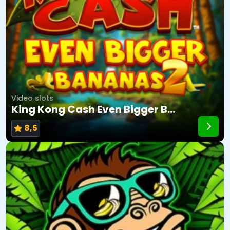
Video slots
King Kong Cash Even Bigger Bananas 2
8,5