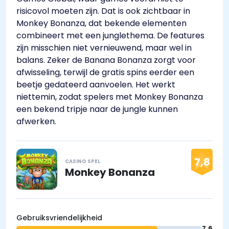
risicovol moeten zijn. Dat is ook zichtbaar in
Monkey Bonanza, dat bekende elementen
combineert met een junglethema. De features
zijn misschien niet vernieuwend, maar wel in
balans. Zeker de Banana Bonanza zorgt voor
afwisseling, terwijl de gratis spins eerder een
beetje gedateerd aanvoelen. Het werkt
niettemin, zodat spelers met Monkey Bonanza
een bekend tripje naar de jungle kunnen
afwerken.
7,8
CASINO SPEL
Monkey Bonanza
Gebruiksvriendelijkheid
7,6