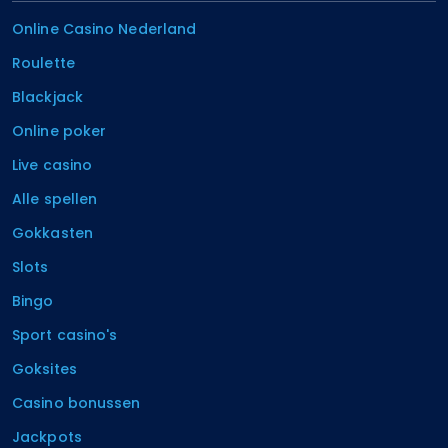
Online Casino Nederland
Roulette
Blackjack
Online poker
Live casino
Alle spellen
Gokkasten
Slots
Bingo
Sport casino's
Goksites
Casino bonussen
Jackpots