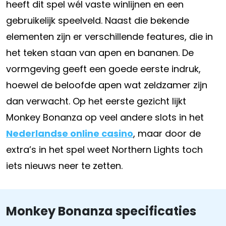
heeft dit spel wél vaste winlijnen en een
gebruikelijk speelveld. Naast die bekende
elementen zijn er verschillende features, die in
het teken staan van apen en bananen. De
vormgeving geeft een goede eerste indruk,
hoewel de beloofde apen wat zeldzamer zijn
dan verwacht. Op het eerste gezicht lijkt
Monkey Bonanza op veel andere slots in het
Nederlandse online casino
, maar door de
extra’s in het spel weet Northern Lights toch
iets nieuws neer te zetten.
Monkey Bonanza specificaties