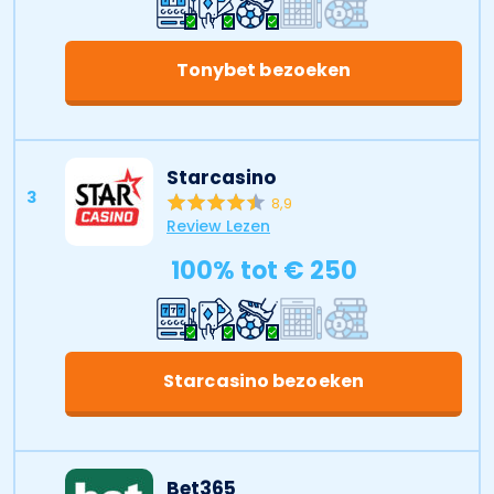
Tonybet bezoeken
Starcasino
3
8,9
Review Lezen
100% tot € 250
Starcasino bezoeken
Bet365