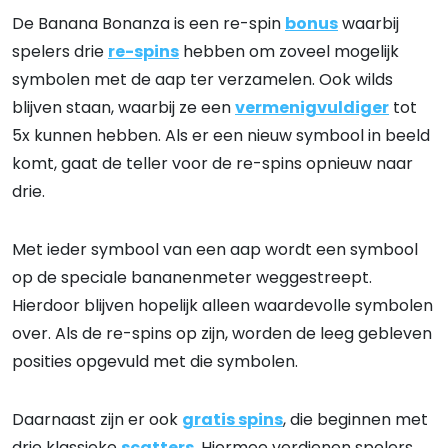
De Banana Bonanza is een re-spin
bonus
waarbij
spelers drie
re-spins
hebben om zoveel mogelijk
symbolen met de aap ter verzamelen. Ook wilds
blijven staan, waarbij ze een
vermenigvuldiger
tot
5x kunnen hebben. Als er een nieuw symbool in beeld
komt, gaat de teller voor de re-spins opnieuw naar
drie.
Met ieder symbool van een aap wordt een symbool
op de speciale bananenmeter weggestreept.
Hierdoor blijven hopelijk alleen waardevolle symbolen
over. Als de re-spins op zijn, worden de leeg gebleven
posities opgevuld met die symbolen.
Daarnaast zijn er ook
gratis spins
, die beginnen met
drie klassieke
scatters
. Hiermee verdienen spelers