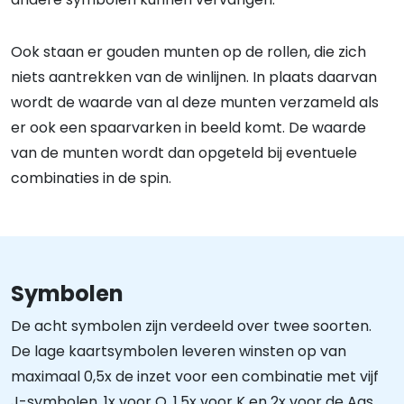
Ook staan er gouden munten op de rollen, die zich
niets aantrekken van de winlijnen. In plaats daarvan
wordt de waarde van al deze munten verzameld als
er ook een spaarvarken in beeld komt. De waarde
van de munten wordt dan opgeteld bij eventuele
combinaties in de spin.
Symbolen
De acht symbolen zijn verdeeld over twee soorten.
De lage kaartsymbolen leveren winsten op van
maximaal 0,5x de inzet voor een combinatie met vijf
J-symbolen, 1x voor Q, 1,5x voor K en 2x voor de Aas.