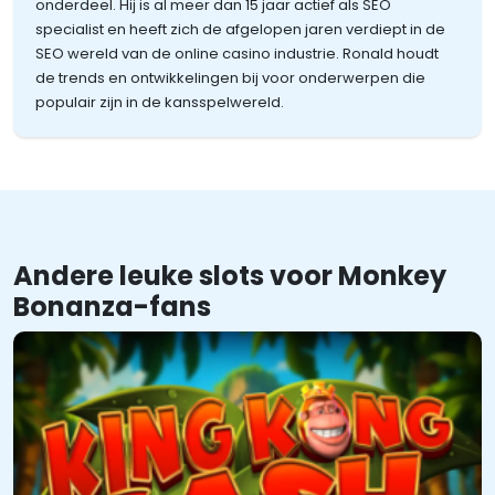
onderdeel. Hij is al meer dan 15 jaar actief als SEO
specialist en heeft zich de afgelopen jaren verdiept in de
SEO wereld van de online casino industrie. Ronald houdt
de trends en ontwikkelingen bij voor onderwerpen die
populair zijn in de kansspelwereld.
Andere leuke slots voor Monkey
Bonanza-fans