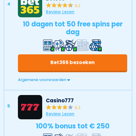
4
9,2
Review Lezen
10 dagen tot 50 free spins per
dag
Bet365 bezoeken
Algemene voorwaarden
Casino777
5
8,3
Review Lezen
100% bonus tot € 250