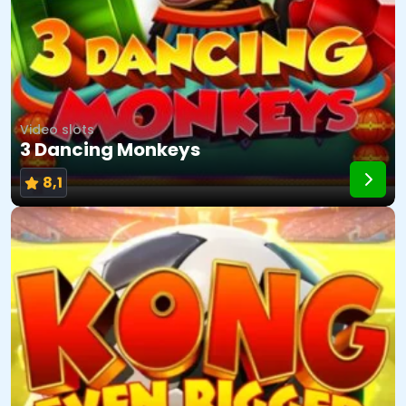
Video slots
3 Dancing Monkeys
8,1