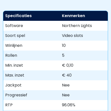
Specificaties
Kenmerken
Software
Northern Lights
Soort spel
Video slots
Winlijnen
10
Rollen
5
Min. inzet
€ 0,10
Max. inzet
€ 40
Jackpot
Nee
Progressief
Nee
RTP
96.06%