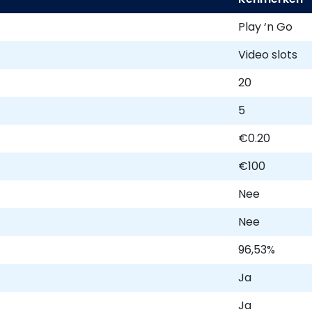
Play ‘n Go
Video slots
20
5
€0.20
€100
Nee
Nee
96,53%
Ja
Ja