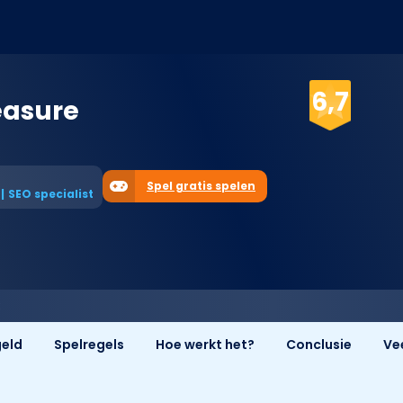
6,7
easure
ORANJE PALACE
Bezoek Oranje P
100% tot € 250 bonus
Spel gratis spelen
|
SEO specialist
E
geld
Spelregels
Hoe werkt het?
Conclusie
Ve