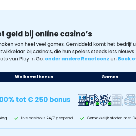
Start gratis spel
 geld bij online casino’s
t maken van heel veel games. Gemiddeld komt het bedrijf
twikkelaar bij casino’s, die hun spelers steeds iets nieuws
lots van Play ’n Go:
onder andere Reactoonz
en
Book o
Welkomstbonus
Games
100% tot € 250 bonus
ming
Live casino is 24/7 geopend
Gemakkelijk storten met iD