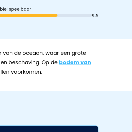
biel speelbaar
6,5
 van de oceaan, waar een grote
oren beschaving. Op de
bodem van
ollen voorkomen.