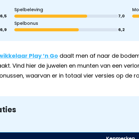
Spelbeleving
Mo
6,5
7,0
Spelbonus
6,9
6,2
wikkelaar Play ’n Go
daalt men af naar de bodem
akt. Vind hier de juwelen en munten van een verl
nussen, waarvan er in totaal vier versies op de r
aties
Kenmerken