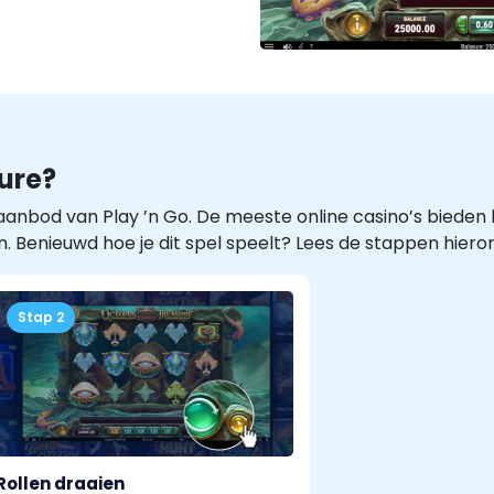
ure?
anbod van Play ’n Go. De meeste online casino’s bieden 
 Benieuwd hoe je dit spel speelt? Lees de stappen hiero
Stap 2
Rollen draaien