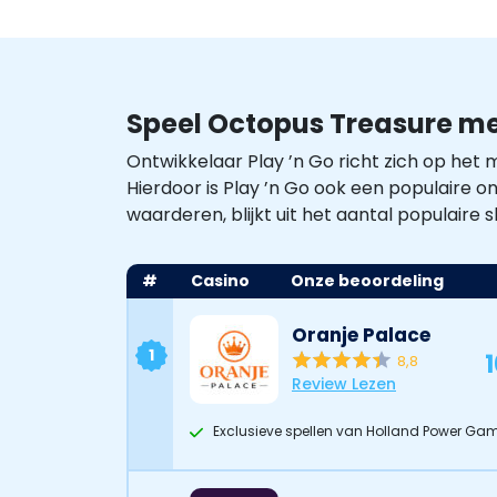
Speel Octopus Treasure met
Ontwikkelaar Play ’n Go richt zich op he
Hierdoor is Play ’n Go ook een populaire on
waarderen, blijkt uit het aantal populaire s
#
Casino
Onze beoordeling
Oranje Palace
1
8,8
Review Lezen
Exclusieve spellen van Holland Power Ga