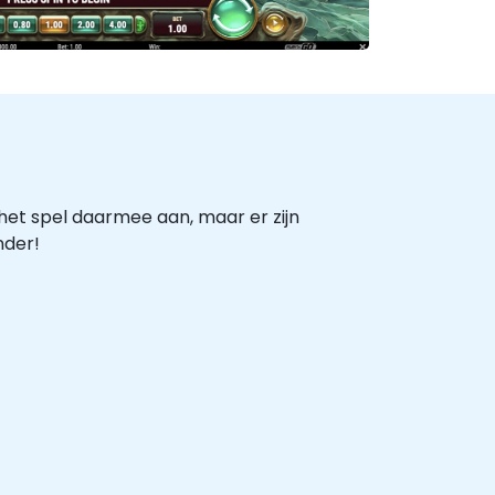
het spel daarmee aan, maar er zijn
nder!