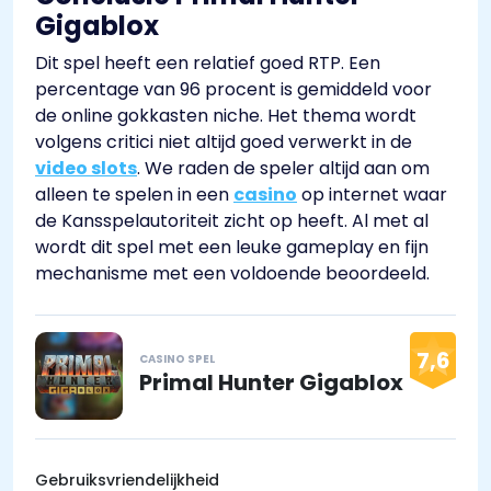
Gigablox
Dit spel heeft een relatief goed RTP. Een
percentage van 96 procent is gemiddeld voor
de online gokkasten niche. Het thema wordt
volgens critici niet altijd goed verwerkt in de
video slots
. We raden de speler altijd aan om
alleen te spelen in een
casino
op internet waar
de Kansspelautoriteit zicht op heeft. Al met al
wordt dit spel met een leuke gameplay en fijn
mechanisme met een voldoende beoordeeld.
7,6
CASINO SPEL
Primal Hunter Gigablox
Gebruiksvriendelijkheid