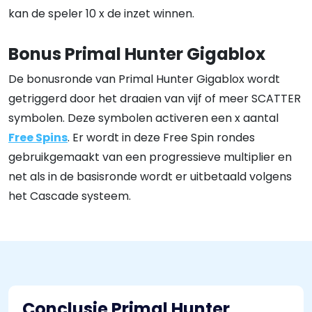
kan de speler 10 x de inzet winnen.
Bonus Primal Hunter Gigablox
De bonusronde van Primal Hunter Gigablox wordt
getriggerd door het draaien van vijf of meer SCATTER
symbolen. Deze symbolen activeren een x aantal
Free Spins
. Er wordt in deze Free Spin rondes
gebruikgemaakt van een progressieve multiplier en
net als in de basisronde wordt er uitbetaald volgens
het Cascade systeem.
Conclusie Primal Hunter