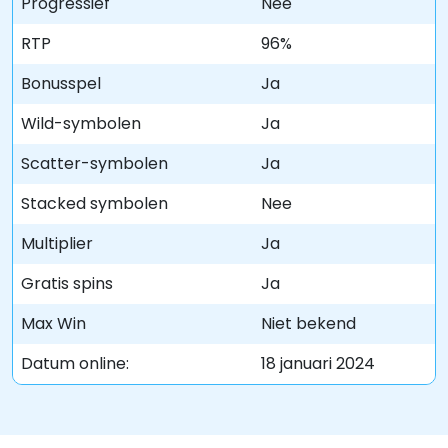
Progressief
Nee
RTP
96%
Bonusspel
Ja
Wild-symbolen
Ja
Scatter-symbolen
Ja
Stacked symbolen
Nee
Multiplier
Ja
Gratis spins
Ja
Max Win
Niet bekend
Datum online:
18 januari 2024