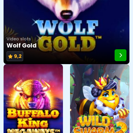
Video slots
Wolf Gold
9,2