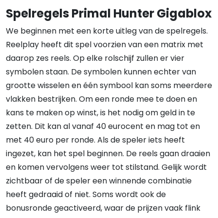
Spelregels Primal Hunter Gigablox
We beginnen met een korte uitleg van de spelregels.
Reelplay heeft dit spel voorzien van een matrix met
daarop zes reels. Op elke rolschijf zullen er vier
symbolen staan. De symbolen kunnen echter van
grootte wisselen en één symbool kan soms meerdere
vlakken bestrijken. Om een ronde mee te doen en
kans te maken op winst, is het nodig om geld in te
zetten. Dit kan al vanaf 40 eurocent en mag tot en
met 40 euro per ronde. Als de speler iets heeft
ingezet, kan het spel beginnen. De reels gaan draaien
en komen vervolgens weer tot stilstand. Gelijk wordt
zichtbaar of de speler een winnende combinatie
heeft gedraaid of niet. Soms wordt ook de
bonusronde geactiveerd, waar de prijzen vaak flink