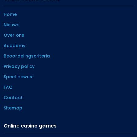
Home
Nieuws
Over ons
Academy
Beoordelingscriteria
Privacy policy
Speel bewust
FAQ
Contact
Sitemap
Online casino games