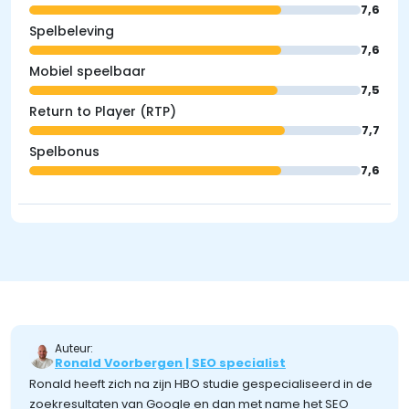
7,6
Spelbeleving
7,6
Mobiel speelbaar
7,5
Return to Player (RTP)
7,7
Spelbonus
7,6
Auteur:
Ronald Voorbergen | SEO specialist
Ronald heeft zich na zijn HBO studie gespecialiseerd in de
zoekresultaten van Google en dan met name het SEO