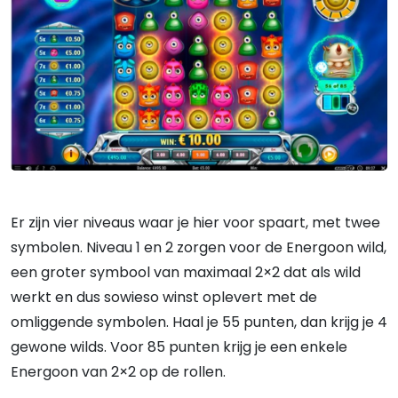
Er zijn vier niveaus waar je hier voor spaart, met twee
symbolen. Niveau 1 en 2 zorgen voor de Energoon wild,
een groter symbool van maximaal 2×2 dat als wild
werkt en dus sowieso winst oplevert met de
omliggende symbolen. Haal je 55 punten, dan krijg je 4
gewone wilds. Voor 85 punten krijg je een enkele
Energoon van 2×2 op de rollen.