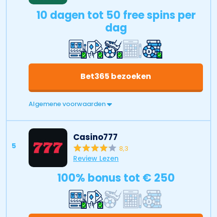
10 dagen tot 50 free spins per
dag
Bet365 bezoeken
Algemene voorwaarden
Casino777
5
8,3
Review Lezen
100% bonus tot € 250