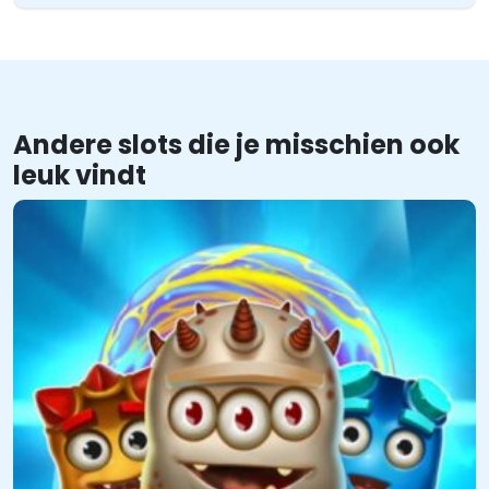
Andere slots die je misschien ook
leuk vindt