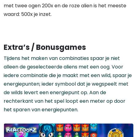
met twee ogen 200x en de roze alien is het meeste
waard: 500x je inzet.
Extra’s / Bonusgames
Tijdens het maken van combinaties spaar je niet
alleen de geselecteerde aliens met een oog. Voor
iedere combinatie die je maakt met een wild, spaar je
energiepunten; ieder symbool dat je wegspeelt met
de wilds levert een energiepunt op. Aan de
rechterkant van het spel loopt een meter op door
het sparen van energiepunten.