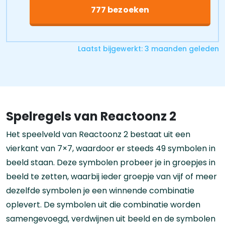
777 bezoeken
Laatst bijgewerkt: 3 maanden geleden
Spelregels van Reactoonz 2
Het speelveld van Reactoonz 2 bestaat uit een
vierkant van 7×7, waardoor er steeds 49 symbolen in
beeld staan. Deze symbolen probeer je in groepjes in
beeld te zetten, waarbij ieder groepje van vijf of meer
dezelfde symbolen je een winnende combinatie
oplevert. De symbolen uit die combinatie worden
samengevoegd, verdwijnen uit beeld en de symbolen