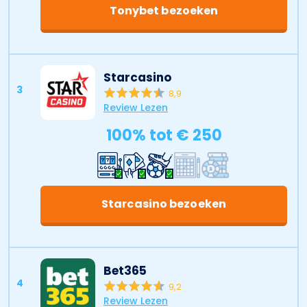
Tonybet bezoeken
Starcasino
3
8,9
Review Lezen
100% tot € 250
Starcasino bezoeken
Bet365
4
9,2
Review Lezen