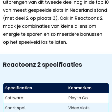
uitbrengen van dit tweede deel nog in de top 10
van meest gespeelde slots in Nederland stond
(met deel 2 op plaats 3). Ook in Reactoonz 2
maak je combinaties van kleine aliens om
energie te sparen en zo meerdere bonussen
op het speelveld los te laten.
Reactoonz 2 specificaties
Specificaties
Kenmerken
Software
Play ’n Go
Soort spel
Video slots