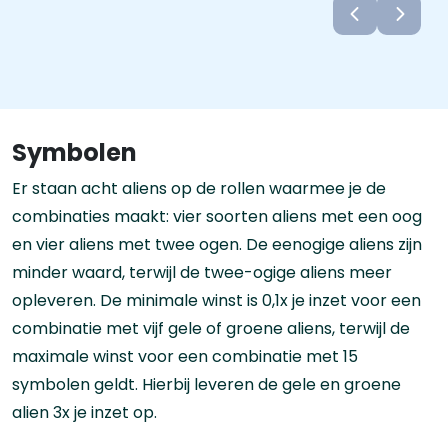
Symbolen
Er staan acht aliens op de rollen waarmee je de
combinaties maakt: vier soorten aliens met een oog
en vier aliens met twee ogen. De eenogige aliens zijn
minder waard, terwijl de twee-ogige aliens meer
opleveren. De minimale winst is 0,1x je inzet voor een
combinatie met vijf gele of groene aliens, terwijl de
maximale winst voor een combinatie met 15
symbolen geldt. Hierbij leveren de gele en groene
alien 3x je inzet op.