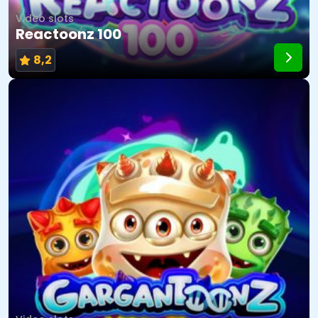
Video slots
Reactoonz 100
8,2