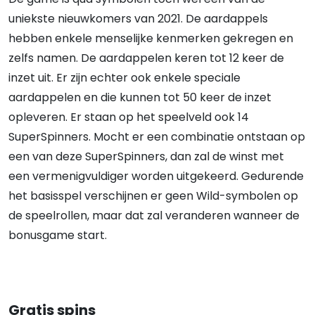
uniekste nieuwkomers van 2021. De aardappels
hebben enkele menselijke kenmerken gekregen en
zelfs namen. De aardappelen keren tot 12 keer de
inzet uit. Er zijn echter ook enkele speciale
aardappelen en die kunnen tot 50 keer de inzet
opleveren. Er staan op het speelveld ook 14
SuperSpinners. Mocht er een combinatie ontstaan op
een van deze SuperSpinners, dan zal de winst met
een vermenigvuldiger worden uitgekeerd. Gedurende
het basisspel verschijnen er geen Wild-symbolen op
de speelrollen, maar dat zal veranderen wanneer de
bonusgame start.
Gratis spins