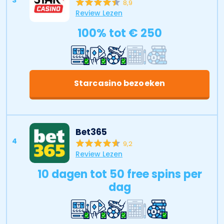
3
8,9
Review Lezen
100% tot € 250
Starcasino bezoeken
Bet365
4
9,2
Review Lezen
10 dagen tot 50 free spins per
dag