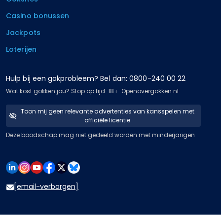
Casino bonussen
Jackpots
Loterijen
Hulp bij een gokprobleem? Bel dan: 0800-240 00 22
Wat kost gokken jou? Stop op tijd. 18+. Openovergokken.nl.
Toon mij geen relevante advertenties van kansspelen met
officiële licentie
Deze boodschap mag niet gedeeld worden met minderjarigen
[email-verborgen]