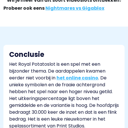
* Wil je meer van dit soort videoslots ontdekken?
Probeer ook eens
Nightmares vs Gigablox
Conclusie
Het Royal Potatoslot is een spel met een
bijzonder thema. De aardappelen kwamen
eerder niet voorbij in
het online casino
. De
unieke symbolen en de fraaie achtergrond
hebben het spel naar een hoger niveau getild.
Het uitkeringspercentage ligt boven het
gemiddelde en de variantie is hoog. De hoofdprijs
bedraagt 30.000 keer de inzet en dat is een flink
bedrag. Het is een leuke nieuwkomer in het
spelassortiment van Print Studios.