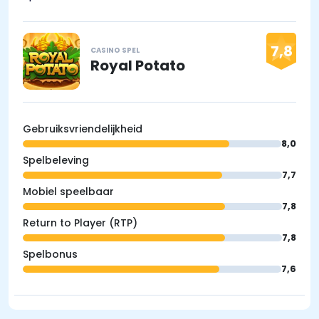
7,8
CASINO SPEL
Royal Potato
Gebruiksvriendelijkheid
8,0
Spelbeleving
7,7
Mobiel speelbaar
7,8
Return to Player (RTP)
7,8
Spelbonus
7,6