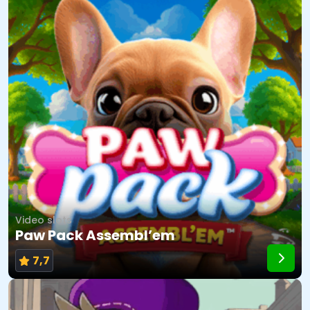
Video slots
Paw Pack Assembl’em
7,7