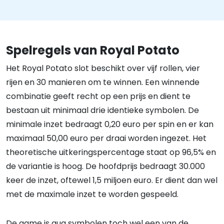
Spelregels van Royal Potato
Het Royal Potato slot beschikt over vijf rollen, vier
rijen en 30 manieren om te winnen. Een winnende
combinatie geeft recht op een prijs en dient te
bestaan uit minimaal drie identieke symbolen. De
minimale inzet bedraagt 0,20 euro per spin en er kan
maximaal 50,00 euro per draai worden ingezet. Het
theoretische uitkeringspercentage staat op 96,5% en
de variantie is hoog. De hoofdprijs bedraagt 30.000
keer de inzet, oftewel 1,5 miljoen euro. Er dient dan wel
met de maximale inzet te worden gespeeld.
De game is qua symbolen toch wel een van de