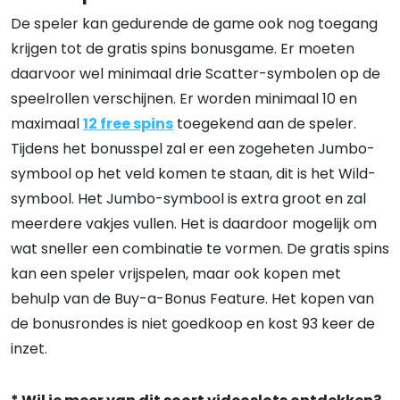
De speler kan gedurende de game ook nog toegang
krijgen tot de gratis spins bonusgame. Er moeten
daarvoor wel minimaal drie Scatter-symbolen op de
speelrollen verschijnen. Er worden minimaal 10 en
maximaal
12 free spins
toegekend aan de speler.
Tijdens het bonusspel zal er een zogeheten Jumbo-
symbool op het veld komen te staan, dit is het Wild-
symbool. Het Jumbo-symbool is extra groot en zal
meerdere vakjes vullen. Het is daardoor mogelijk om
wat sneller een combinatie te vormen. De gratis spins
kan een speler vrijspelen, maar ook kopen met
behulp van de Buy-a-Bonus Feature. Het kopen van
de bonusrondes is niet goedkoop en kost 93 keer de
inzet.