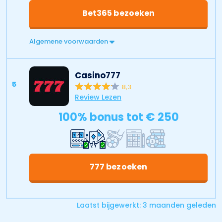
Bet365 bezoeken
Algemene voorwaarden
Casino777
5
8,3
Review Lezen
100% bonus tot € 250
777 bezoeken
Laatst bijgewerkt: 3 maanden geleden