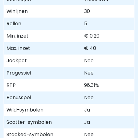
Winlijnen
30
Rollen
5
Min. inzet
€ 0,20
Max. inzet
€ 40
Jackpot
Nee
Progessief
Nee
RTP
96.31%
Bonusspel
Nee
Wild-symbolen
Ja
Scatter-symbolen
Ja
Stacked-symbolen
Nee