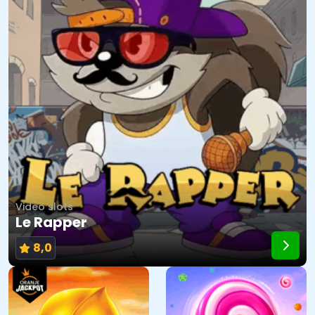
Video slots
Le Rapper
8,0