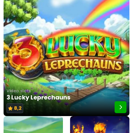
Video slots
3 Lucky Leprechauns
8,2