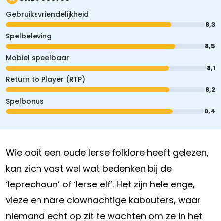
Gebruiksvriendelijkheid
8,3
Spelbeleving
8,5
Mobiel speelbaar
8,1
Return to Player (RTP)
8,2
Spelbonus
8,4
Wie ooit een oude Ierse folklore heeft gelezen,
kan zich vast wel wat bedenken bij de
‘leprechaun’ of ‘Ierse elf’. Het zijn hele enge,
vieze en nare clownachtige kabouters, waar
niemand echt op zit te wachten om ze in het