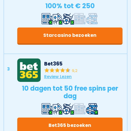
100% tot € 250
Starcasino bezoeken
Bet365
3
9,2
Review Lezen
10 dagen tot 50 free spins per
dag
Bet365 bezoeken