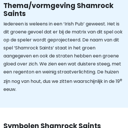
Thema/vormgeving Shamrock
Saints
Iedereen is weleens in een ‘Irish Pub’ geweest. Het is
dit groene gevoel dat er bij de matrix van dit spel ook
op de speler wordt geprojecteerd. De naam van dit
spel ‘Shamrock Saints’ staat in het groen
aangegeven en ook de straten hebben een groene
gloed over zich. We zien een wat duistere steeg, met
een regenton en weinig straatverlichting. De huizen
e
zijn nog van hout, dus we zitten waarschijnlijk in de 19
eeuw.
Symbolen Shamrock Saints