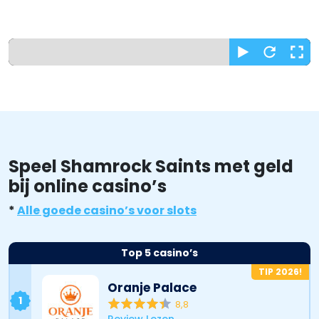
100% tot € 250 bonus
Speel met bonus
of
Start gratis spel
Speel Shamrock Saints met geld
bij online casino’s
*
Alle goede casino’s voor slots
Top 5 casino’s
TIP 2026!
Oranje Palace
1
8,8
Review Lezen