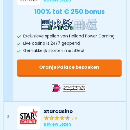
100% tot € 250 bonus
Exclusieve spellen van Holland Power Gaming
Live casino is 24/7 geopend
Gemakkelijk storten met iDeal
Oranje Palace bezoeken
Starcasino
2
8,9
Review Lezen