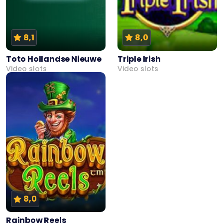
8,1
8,0
Toto Hollandse Nieuwe
Triple Irish
Video slots
Video slots
8,0
Rainbow Reels