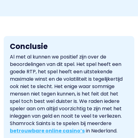
Conclusie
Al met al kunnen we positief zijn over de
beoordelingen van dit spel. Het spel heeft een
goede RTP, het spel heeft een uitstekende
maximale winst en de volatiliteit is tegelijkertijd
ook niet te slecht. Het enige waar sommige
mensen niet tegen kunnen, is het feit dat het
spel toch best wel duister is. We raden iedere
speler aan om altijd voorzichtig te zijn met het
inleggen van geld en nooit te veel te verliezen.
Shamrock Saints is te spelen bij meerdere
betrouwbare online casino’s
in Nederland.