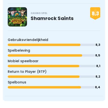
8,3
CASINO SPEL
Shamrock Saints
Gebruiksvriendelijkheid
8,3
Spelbeleving
8,5
Mobiel speelbaar
8,1
Return to Player (RTP)
8,2
Spelbonus
8,4