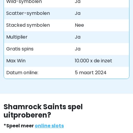
Wild-symbolen
Ja
Scatter-symbolen
Ja
Stacked symbolen
Nee
Multiplier
Ja
Gratis spins
Ja
Max Win
10.000 x de inzet
Datum online:
5 maart 2024
Shamrock Saints spel
uitproberen?
*Speel meer
online slots
Speel bij Oranje Palace en
krijg: