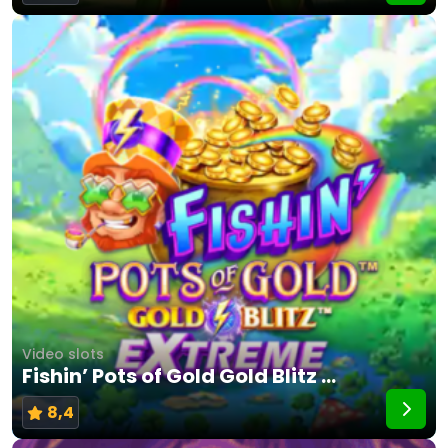
Video slots
Fishin’ Pots of Gold Gold Blitz Extreme
8,4