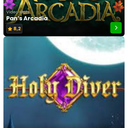
Video slots
Pan’s Arcadia
8,2