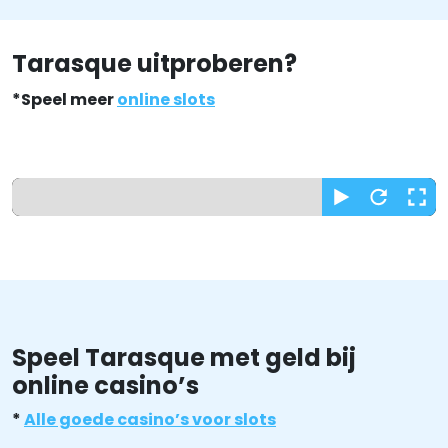
Tarasque uitproberen?
*Speel meer
online slots
Speel bij Oranje Palace en
krijg:
100% tot € 250 bonus
Speel met bonus
of
Start gratis spel
Speel
Tarasque
met geld bij
online casino’s
*
Alle goede casino’s voor slots