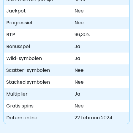
Jackpot
Nee
Progressief
Nee
RTP
96,30%
Bonusspel
Ja
Wild-symbolen
Ja
Scatter-symbolen
Nee
Stacked symbolen
Nee
Multiplier
Ja
Gratis spins
Nee
Datum online:
22 februari 2024