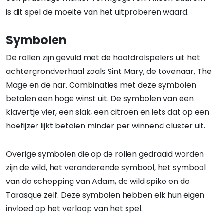
is dit spel de moeite van het uitproberen waard.
Symbolen
De rollen zijn gevuld met de hoofdrolspelers uit het
achtergrondverhaal zoals Sint Mary, de tovenaar, The
Mage en de nar. Combinaties met deze symbolen
betalen een hoge winst uit. De symbolen van een
klavertje vier, een slak, een citroen en iets dat op een
hoefijzer lijkt betalen minder per winnend cluster uit.
Overige symbolen die op de rollen gedraaid worden
zijn de wild, het veranderende symbool, het symbool
van de schepping van Adam, de wild spike en de
Tarasque zelf. Deze symbolen hebben elk hun eigen
invloed op het verloop van het spel.