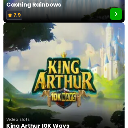
Cashing Rainbows
7,9
Video slots
King Arthur 10K Ways