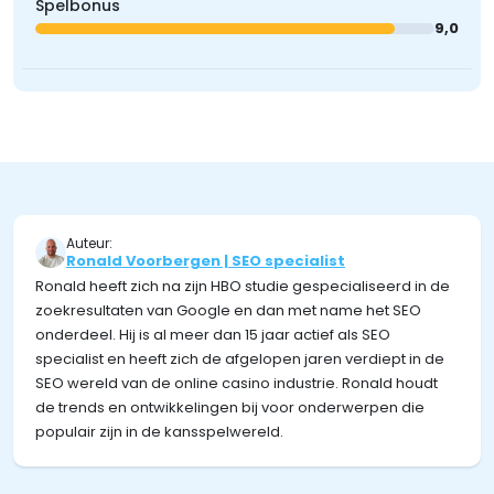
Spelbonus
9,0
Auteur:
Ronald Voorbergen | SEO specialist
Ronald heeft zich na zijn HBO studie gespecialiseerd in de
zoekresultaten van Google en dan met name het SEO
onderdeel. Hij is al meer dan 15 jaar actief als SEO
specialist en heeft zich de afgelopen jaren verdiept in de
SEO wereld van de online casino industrie. Ronald houdt
de trends en ontwikkelingen bij voor onderwerpen die
populair zijn in de kansspelwereld.