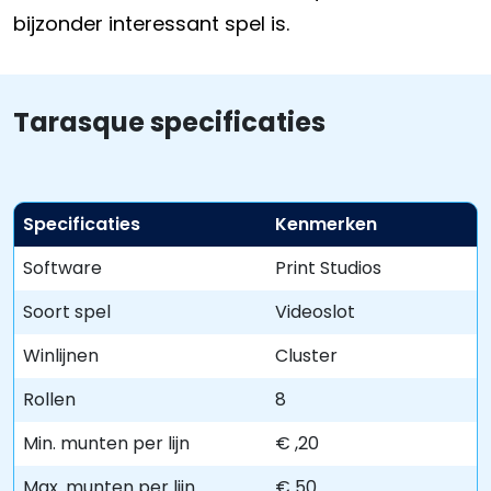
bijzonder interessant spel is.
Tarasque
specificaties
Specificaties
Kenmerken
Software
Print Studios
Soort spel
Videoslot
Winlijnen
Cluster
Rollen
8
Min. munten per lijn
€ ,20
Max. munten per lijn
€ 50