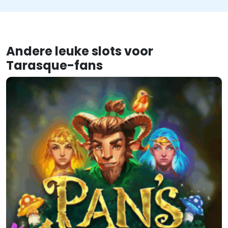
Andere leuke slots voor
Tarasque-fans