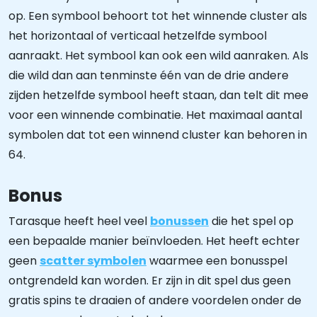
op. Een symbool behoort tot het winnende cluster als
het horizontaal of verticaal hetzelfde symbool
aanraakt. Het symbool kan ook een wild aanraken. Als
die wild dan aan tenminste één van de drie andere
zijden hetzelfde symbool heeft staan, dan telt dit mee
voor een winnende combinatie. Het maximaal aantal
symbolen dat tot een winnend cluster kan behoren in
64.
Bonus
Tarasque heeft heel veel
bonussen
die het spel op
een bepaalde manier beïnvloeden. Het heeft echter
geen
scatter symbolen
waarmee een bonusspel
ontgrendeld kan worden. Er zijn in dit spel dus geen
gratis spins te draaien of andere voordelen onder de