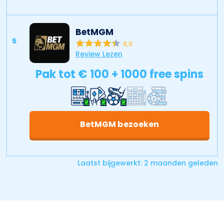
BetMGM
5
8,8
Review Lezen
Pak tot € 100 + 1000 free spins
BetMGM bezoeken
Laatst bijgewerkt: 2 maanden geleden