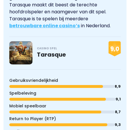
Tarasque maakt dit beest de terechte
hoofdrolspeler en naamgever van dit spel.
Tarasque is te spelen bij meerdere
betrouwbare online casino’s
in Nederland.
9,0
CASINO SPEL
Tarasque
Gebruiksvriendelijkheid
8,9
Spelbeleving
9,1
Mobiel speelbaar
8,7
Return to Player (RTP)
9,3