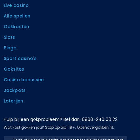
Live casino
Alle spellen
Gokkasten
Slots
Bingo
Sport casino's
Goksites
Casino bonussen
Jackpots
Loterijen
Hulp bij een gokprobleem? Bel dan: 0800-240 00 22
Wat kost gokken jou? Stop op tijd. 18+. Openovergokken.nl.