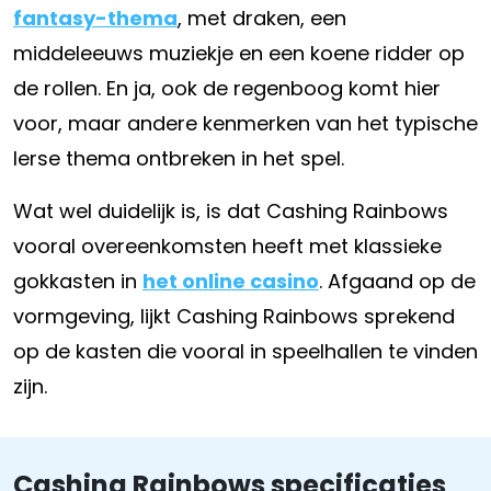
fantasy-thema
, met draken, een
middeleeuws muziekje en een koene ridder op
de rollen. En ja, ook de regenboog komt hier
voor, maar andere kenmerken van het typische
Ierse thema ontbreken in het spel.
Wat wel duidelijk is, is dat Cashing Rainbows
vooral overeenkomsten heeft met klassieke
gokkasten in
het online casino
. Afgaand op de
vormgeving, lijkt Cashing Rainbows sprekend
op de kasten die vooral in speelhallen te vinden
zijn.
Cashing Rainbows specificaties