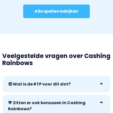
Alle spellen bekijken
Veelgestelde vragen over Cashing
Rainbows
🤑 Wat is de RTP voor dit slot?
De RTP voor Cashing Rainbows is 96%.
💚 Zitten er ook bonussen in Cashing
Rainbows?