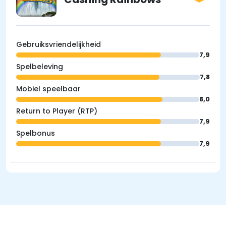
Gebruiksvriendelijkheid
7,9
Spelbeleving
7,8
Mobiel speelbaar
8,0
Return to Player (RTP)
7,9
Spelbonus
7,9