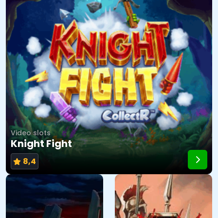
Video slots
Knight Fight
8,4