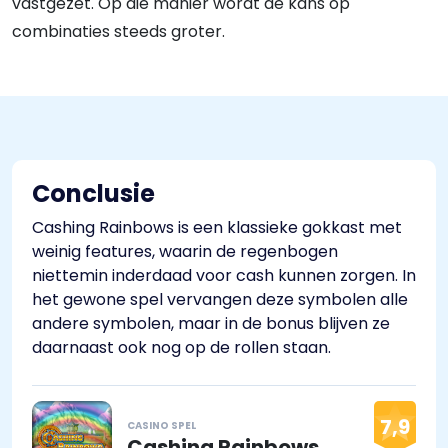
vastgezet. Op die manier wordt de kans op
combinaties steeds groter.
Conclusie
Cashing Rainbows is een klassieke gokkast met
weinig features, waarin de regenbogen
niettemin inderdaad voor cash kunnen zorgen. In
het gewone spel vervangen deze symbolen alle
andere symbolen, maar in de bonus blijven ze
daarnaast ook nog op de rollen staan.
7,9
CASINO SPEL
Cashing Rainbows