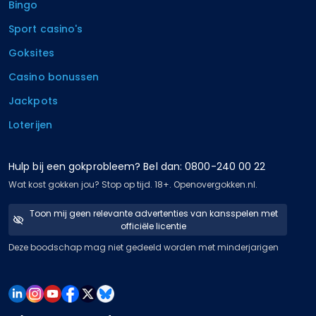
Bingo
Sport casino's
Goksites
Casino bonussen
Jackpots
Loterijen
Hulp bij een gokprobleem? Bel dan: 0800-240 00 22
Wat kost gokken jou? Stop op tijd. 18+. Openovergokken.nl.
Toon mij geen relevante advertenties van kansspelen met
officiële licentie
Deze boodschap mag niet gedeeld worden met minderjarigen