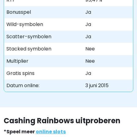
Bonusspel
Ja
Wild-symbolen
Ja
Scatter-symbolen
Ja
Stacked symbolen
Nee
Multiplier
Nee
Gratis spins
Ja
Datum online:
3 juni 2015
Cashing Rainbows uitproberen
*Speel meer
online slots
Speel bij Oranje Palace en