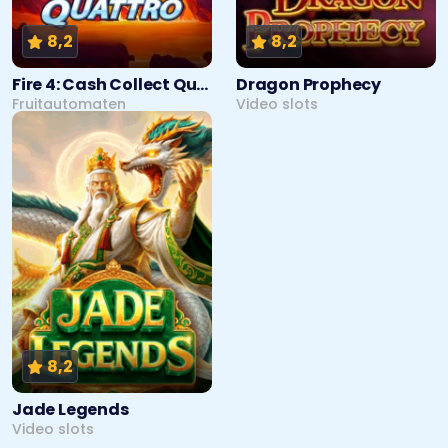
8,2
8,2
Fire 4: Cash Collect Quattro
Dragon Prophecy
Fruitautomaten
Video slots
8,2
Jade Legends
Video slots