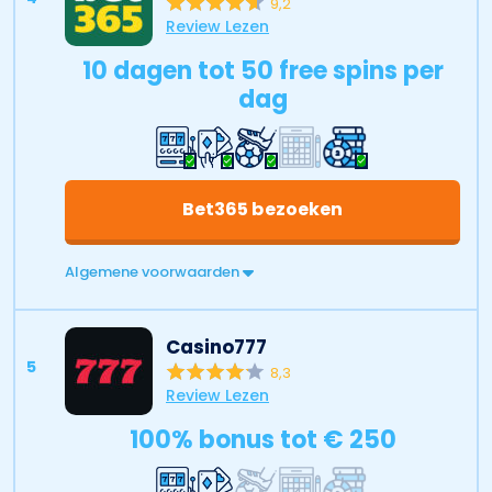
9,2
Review Lezen
10 dagen tot 50 free spins per
dag
Bet365 bezoeken
Algemene voorwaarden
Casino777
5
8,3
Review Lezen
100% bonus tot € 250