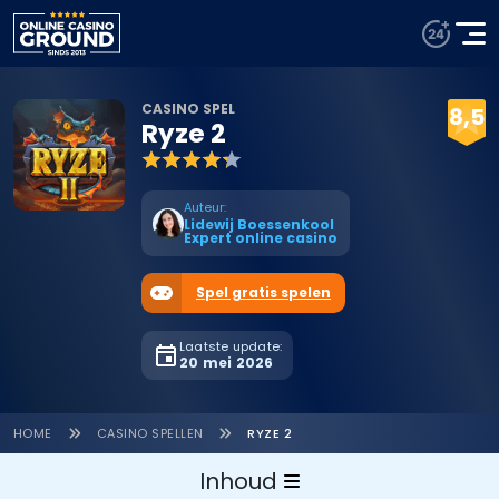
CASINO SPEL
8,5
Ryze 2
ORANJE PALACE
Bezoek Oranje
100% tot € 250
Palace
bonus
Auteur:
Lidewij Boessenkool
Expert online casino
Spel gratis spelen
Laatste update:
20 mei 2026
HOME
CASINO SPELLEN
RYZE 2
Inhoud