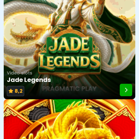
Video slots
Jade Legends
8,2