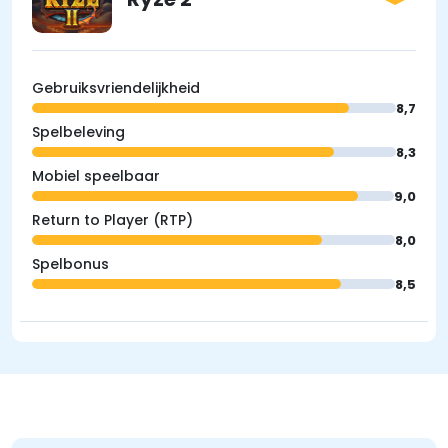
Gebruiksvriendelijkheid
8,7
Spelbeleving
8,3
Mobiel speelbaar
9,0
Return to Player (RTP)
8,0
Spelbonus
8,5