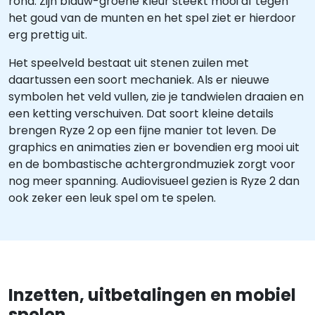
rond. Zijn blauw-groene kleur steekt mooi af tegen
het goud van de munten en het spel ziet er hierdoor
erg prettig uit.
Het speelveld bestaat uit stenen zuilen met
daartussen een soort mechaniek. Als er nieuwe
symbolen het veld vullen, zie je tandwielen draaien en
een ketting verschuiven. Dat soort kleine details
brengen Ryze 2 op een fijne manier tot leven. De
graphics en animaties zien er bovendien erg mooi uit
en de bombastische achtergrondmuziek zorgt voor
nog meer spanning. Audiovisueel gezien is Ryze 2 dan
ook zeker een leuk spel om te spelen.
Inzetten, uitbetalingen en mobiel
spelen