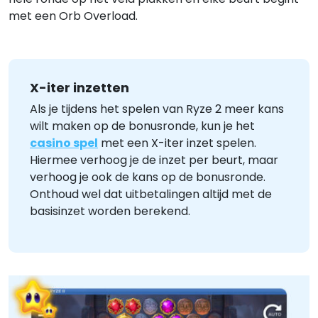
met een Orb Overload.
X-iter inzetten
Als je tijdens het spelen van Ryze 2 meer kans
wilt maken op de bonusronde, kun je het
casino spel
met een X-iter inzet spelen.
Hiermee verhoog je de inzet per beurt, maar
verhoog je ook de kans op de bonusronde.
Onthoud wel dat uitbetalingen altijd met de
basisinzet worden berekend.