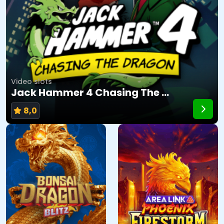
Video slots
Jack Hammer 4 Chasing The Dragon
8,0