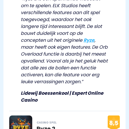
om te spelen. ELK Studios heeft
verschillende features aan dit spel
toegevoegd, waardoor het ook
langere tijd interessant blijft. De slot
bouwt duidelijk voort op de
concepten uit het originele
Ryze
,
maar heeft ook eigen features. De Orb
Overload functie is daarbij het meest
opvallend. Vooral als je het geluk hebt
dat alle zes de bollen een functie
activeren, kan die feature voor erg
leuke verrassingen zorgen.”
Lidewij Boessenkool | Expert Online
Casino
8,5
CASINO SPEL
Ryze 2