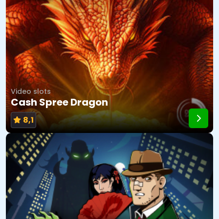
Video slots
Cash Spree Dragon
8,1