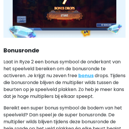
Bonusronde
Laat in Ryze 2 een bonus symbool de onderkant van
het speelveld bereiken om de bonusronde te
activeren. Je krijgt nu zeven free
bonus
drops. Tijdens
die bonusronde blijven de multiplier wilds tussen de
beurten op je speelveld plakken. Zo heb je meer kans
dat je hoge multipliers bij elkaar speept.
Bereikt een super bonus symbool de bodem van het
speelveld? Dan speel je de super bonusronde. De
multiplier wilds blijven tijdens deze bonusronde de
hele ronde op het veld plakken én elke beurt begint