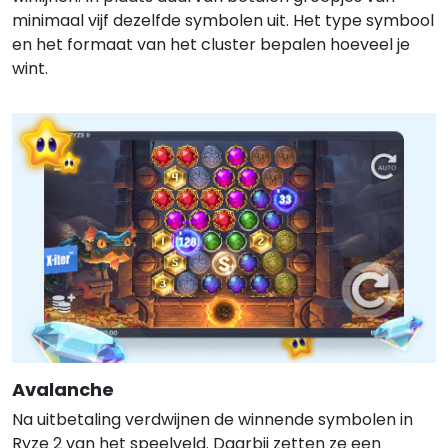
minimaal vijf dezelfde symbolen uit. Het type symbool
en het formaat van het cluster bepalen hoeveel je
wint.
Avalanche
Na uitbetaling verdwijnen de winnende symbolen in
Ryze 2 van het speelveld. Daarbij zetten ze een