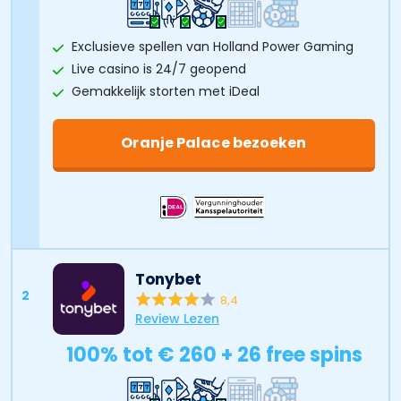
Exclusieve spellen van Holland Power Gaming
Live casino is 24/7 geopend
Gemakkelijk storten met iDeal
Oranje Palace bezoeken
Tonybet
2
8,4
Review Lezen
100% tot € 260 + 26 free spins