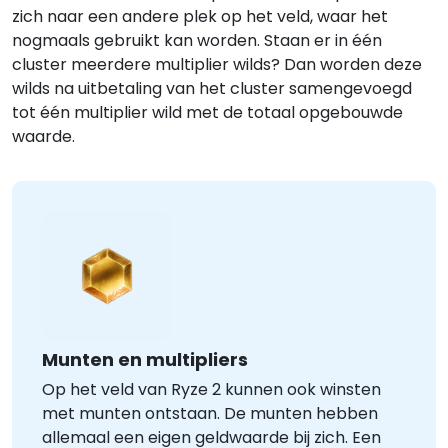
zich naar een andere plek op het veld, waar het
nogmaals gebruikt kan worden. Staan er in één
cluster meerdere multiplier wilds? Dan worden deze
wilds na uitbetaling van het cluster samengevoegd
tot één multiplier wild met de totaal opgebouwde
waarde.
Munten en multipliers
Op het veld van Ryze 2 kunnen ook winsten
met munten ontstaan. De munten hebben
allemaal een eigen geldwaarde bij zich. Een