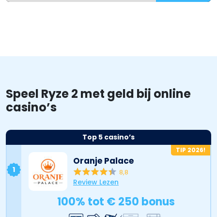
of
Start gratis spel
Speel Ryze 2 met geld bij online
casino’s
Top 5 casino’s
TIP 2026!
Oranje Palace
1
8,8
Review Lezen
100% tot € 250 bonus