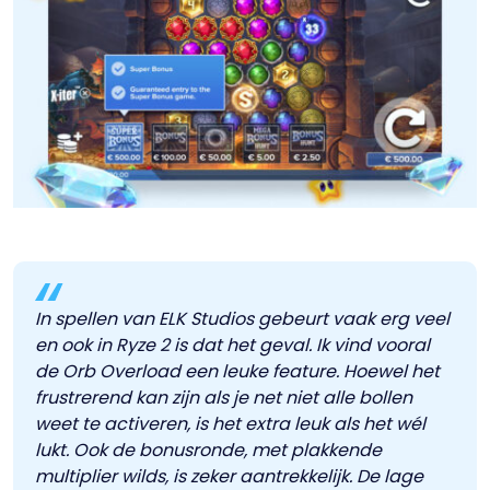
In spellen van ELK Studios gebeurt vaak erg veel
en ook in Ryze 2 is dat het geval. Ik vind vooral
de Orb Overload een leuke feature. Hoewel het
frustrerend kan zijn als je net niet alle bollen
weet te activeren, is het extra leuk als het wél
lukt. Ook de bonusronde, met plakkende
multiplier wilds, is zeker aantrekkelijk. De lage