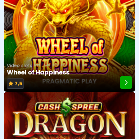
Video slots
Wheel of Happiness
7,5