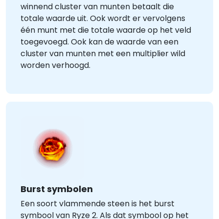
winnend cluster van munten betaalt die
totale waarde uit. Ook wordt er vervolgens
één munt met die totale waarde op het veld
toegevoegd. Ook kan de waarde van een
cluster van munten met een multiplier wild
worden verhoogd.
Burst symbolen
Een soort vlammende steen is het burst
symbool van Ryze 2. Als dat symbool op het