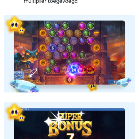
multiplier toegevoegd.