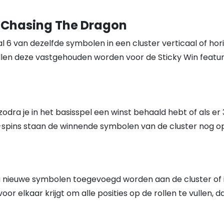
 Chasing The Dragon
6 van dezelfde symbolen in een cluster verticaal of hori
llen deze vastgehouden worden voor de Sticky Win featur
odra je in het basisspel een winst behaald hebt of als e
e-spins staan de winnende symbolen van de cluster nog op 
ra nieuwe symbolen toegevoegd worden aan de cluster of i
or elkaar krijgt om alle posities op de rollen te vullen,