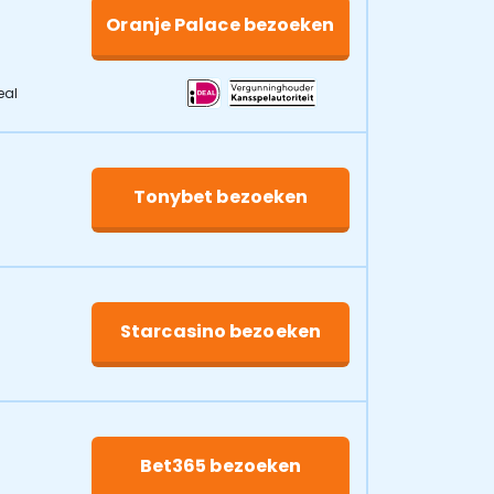
Oranje Palace bezoeken
eal
Tonybet bezoeken
Starcasino bezoeken
Bet365 bezoeken