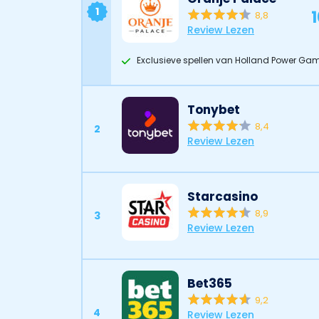
1
8,8
Review Lezen
Exclusieve spellen van Holland Power Ga
Tonybet
8,4
2
Review Lezen
Starcasino
8,9
3
Review Lezen
Bet365
9,2
4
Review Lezen