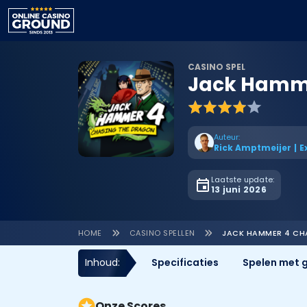
CASINO SPEL
Jack Hamme
Auteur:
Rick Amptmeijer
|
E
Laatste update:
13 juni 2026
HOME
CASINO SPELLEN
JACK HAMMER 4 CH
Inhoud:
Specificaties
Spelen met 
Onze Scores