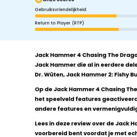
Gebruiksvriendelijkheid
Return to Player (RTP)
Jack Hammer 4 Chasing The Dragon
Jack Hammer die al in eerdere dele
Dr. Wüten, Jack Hammer 2: Fishy B
Op de Jack Hammer 4 Chasing The D
het speelveld features geactiveer
andere features en vermenigvuldig
Lees in deze review over de Jack 
voorbereid bent voordat je met ec