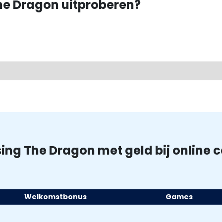
e Dragon uitproberen?
Speel bij Oranje Palace en
krijg:
100% tot € 250
bonus
Speel met bonus
of
Start gratis spel
ng The Dragon met geld bij online c
Welkomstbonus
Games