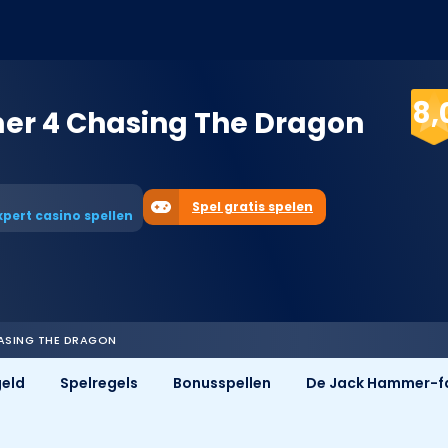
8,
r 4 Chasing The Dragon
ORANJE PALACE
Bezoek Oranje P
100% tot € 250 bonus
Spel gratis spelen
xpert casino spellen
ASING THE DRAGON
geld
Spelregels
Bonusspellen
De Jack Hammer-fa