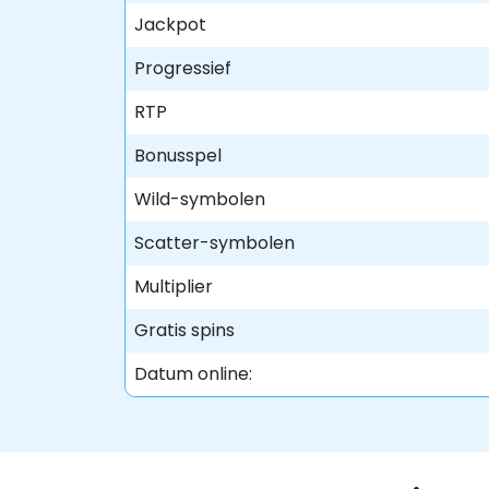
Jackpot
Progressief
RTP
Bonusspel
Wild-symbolen
Scatter-symbolen
Multiplier
Gratis spins
Datum online: