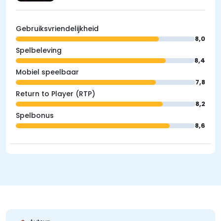
Gebruiksvriendelijkheid
8,0
Spelbeleving
8,4
Mobiel speelbaar
7,8
Return to Player (RTP)
8,2
Spelbonus
8,6