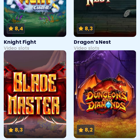
8,4
8,3
Knight Fight
Dragon’s Nest
Video slots
Video slots
8,3
8,2