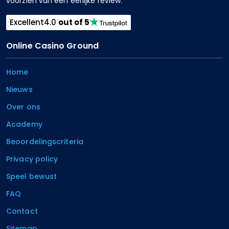
voorzien van een eerlijke review.
Excellent
4.0
out of 5
Online Casino Ground
Home
Nieuws
Over ons
Academy
Beoordelingscriteria
Privacy policy
Speel bewust
FAQ
Contact
Sitemap