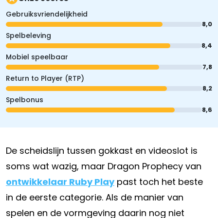
Gebruiksvriendelijkheid
8,0
Spelbeleving
8,4
Mobiel speelbaar
7,8
Return to Player (RTP)
8,2
Spelbonus
8,6
De scheidslijn tussen gokkast en videoslot is
soms wat wazig, maar Dragon Prophecy van
ontwikkelaar Ruby Play
past toch het beste
in de eerste categorie. Als de manier van
spelen en de vormgeving daarin nog niet