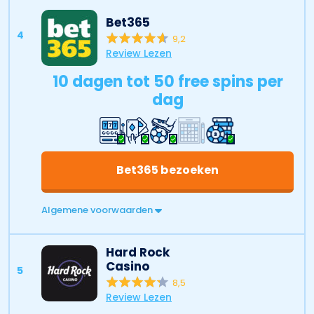
Bet365
4
9,2
Review Lezen
10 dagen tot 50 free spins per
dag
Bet365 bezoeken
Algemene voorwaarden
Hard Rock
Casino
5
8,5
Review Lezen