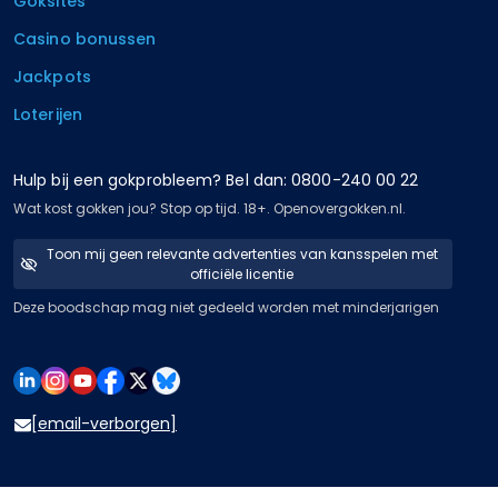
Goksites
Casino bonussen
Jackpots
Loterijen
Hulp bij een gokprobleem? Bel dan: 0800-240 00 22
Wat kost gokken jou? Stop op tijd. 18+. Openovergokken.nl.
Toon mij geen relevante advertenties van kansspelen met
officiële licentie
Deze boodschap mag niet gedeeld worden met minderjarigen
[email-verborgen]