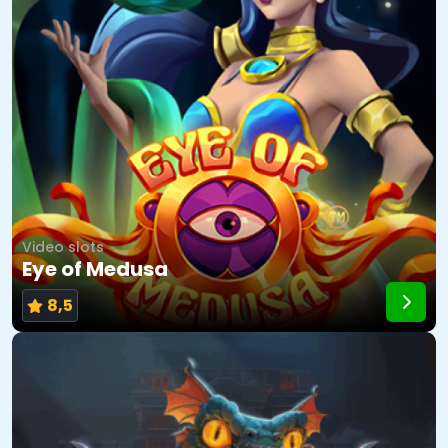
Video slots
Eye of Medusa
8,5