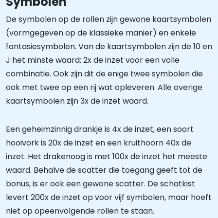
Symbolen
De symbolen op de rollen zijn gewone kaartsymbolen
(vormgegeven op de klassieke manier) en enkele
fantasiesymbolen. Van de kaartsymbolen zijn de 10 en
J het minste waard: 2x de inzet voor een volle
combinatie. Ook zijn dit de enige twee symbolen die
ook met twee op een rij wat opleveren. Alle overige
kaartsymbolen zijn 3x de inzet waard.
Een geheimzinnig drankje is 4x de inzet, een soort
hooivork is 20x de inzet en een kruithoorn 40x de
inzet. Het drakenoog is met 100x de inzet het meeste
waard. Behalve de scatter die toegang geeft tot de
bonus, is er ook een gewone scatter. De schatkist
levert 200x de inzet op voor vijf symbolen, maar hoeft
niet op opeenvolgende rollen te staan.