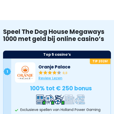
of
Start gratis spel
Speel The Dog House Megaways
1000 met geld bij online casino’s
Top 5 casino’s
TIP 2026!
Oranje Palace
1
8,8
Review Lezen
100% tot € 250 bonus
Exclusieve spellen van Holland Power Gaming