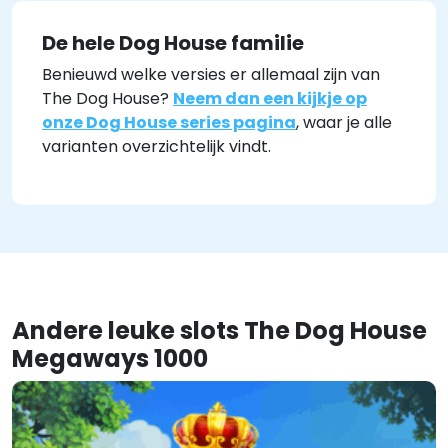
De hele Dog House familie
Benieuwd welke versies er allemaal zijn van
The Dog House?
Neem dan een kijkje op
onze Dog House series pagina
, waar je alle
varianten overzichtelijk vindt.
Andere leuke slots
The Dog House
Megaways 1000