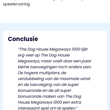
speelervaring.
Conclusie
“The Dog House Megaways 1000 lijkt
erg veel op The Dog House
Megaways, maar voelt door een paar
kleine toevoegingen toch anders aan.
De hogere multipliers, de
verdubbeling van de maximale winst
en de toevoeging van de super
bonusronde en de all super
bonusronde maken van The Dog
House Megaways 1000 een extra
interessant spel om te spelen.”