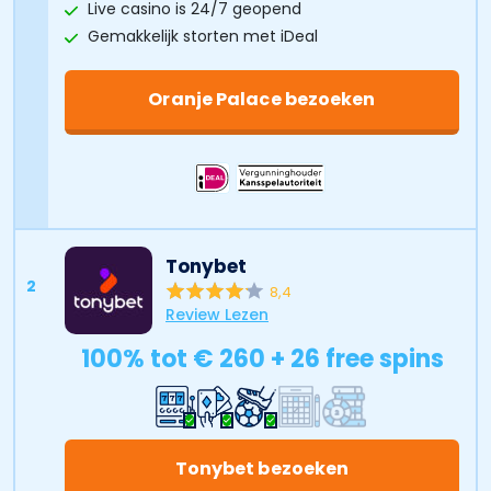
Live casino is 24/7 geopend
Gemakkelijk storten met iDeal
Oranje Palace bezoeken
Tonybet
2
8,4
Review Lezen
100% tot € 260 + 26 free spins
Tonybet bezoeken