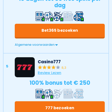
dag
Bet365 bezoeken
Algemene voorwaarden
Casino777
5
8,3
Review Lezen
100% bonus tot € 250
777 bezoeken