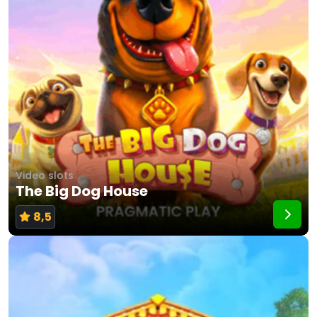
Video slots
The Big Dog House
8,5