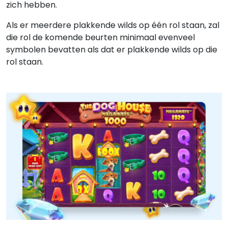
zich hebben.
Als er meerdere plakkende wilds op één rol staan, zal
die rol de komende beurten minimaal evenveel
symbolen bevatten als dat er plakkende wilds op die
rol staan.