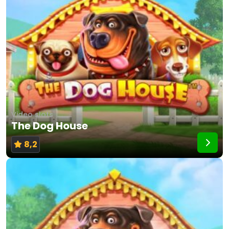
Video slots
The Dog House
8,2