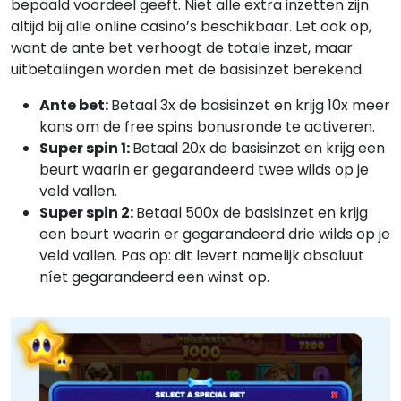
bepaald voordeel geeft. Niet alle extra inzetten zijn
altijd bij alle online casino’s beschikbaar. Let ook op,
want de ante bet verhoogt de totale inzet, maar
uitbetalingen worden met de basisinzet berekend.
Ante bet:
Betaal 3x de basisinzet en krijg 10x meer
kans om de free spins bonusronde te activeren.
Super spin 1:
Betaal 20x de basisinzet en krijg een
beurt waarin er gegarandeerd twee wilds op je
veld vallen.
Super spin 2:
Betaal 500x de basisinzet en krijg
een beurt waarin er gegarandeerd drie wilds op je
veld vallen. Pas op: dit levert namelijk absoluut
níet gegarandeerd een winst op.