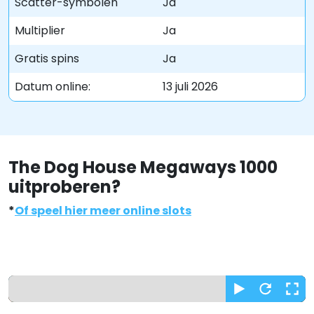
Scatter-symbolen
Ja
Multiplier
Ja
Gratis spins
Ja
Datum online:
13 juli 2026
The Dog House Megaways 1000
uitproberen?
*
Of speel hier meer online slots
Speel bij Oranje Palace en
krijg:
100% tot € 250 bonus
Speel met bonus