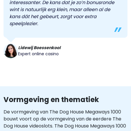
interessanter. De kans dat je zo’n bonusronde
wint is natuurlijk erg klein, maar alleen al de
kans dát het gebeurt, zorgt voor extra
speelplezier.
Lidewij Boessenkool
Expert online casino
Vormgeving en thematiek
De vormgeving van The Dog House Megaways 1000
bouwt voort op de vormgeving van de eerdere The
Dog House videoslots. The Dog House Megaways 1000