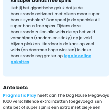
All super bonus free spins
Heb jij het gigantische geluk dat je de
bonusronde activeert met alleen maar super
bonus symbolen? Dan speel je de speciale All
super bonus free spins. Tijdens deze
bonusronde zullen alle wilds die op het veld
verschijnen (random en sticky) op je veld
blijven plakken. Hierdoor is de kans op veel
wilds (en daarmee hoge winsten) in deze
bonusronde nog groter op
legale online
goksites
.
Ante bets
Pragmatic Play
heeft aan The Dog House Megaways
1000 verschillende extra inzetten toegevoegd. Een
ante bet of super spin is een extra inzet die je een