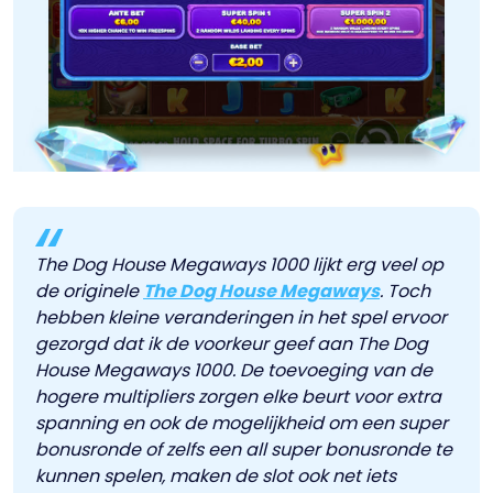
The Dog House Megaways 1000 lijkt erg veel op
de originele
The Dog House Megaways
. Toch
hebben kleine veranderingen in het spel ervoor
gezorgd dat ik de voorkeur geef aan The Dog
House Megaways 1000. De toevoeging van de
hogere multipliers zorgen elke beurt voor extra
spanning en ook de mogelijkheid om een super
bonusronde of zelfs een all super bonusronde te
kunnen spelen, maken de slot ook net iets