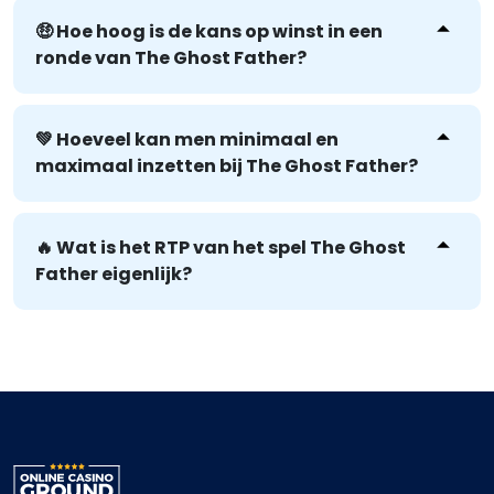
🤑 Hoe hoog is de kans op winst in een
ronde van The Ghost Father?
Hoe hoog is de kans op winst in een ronde
van The Ghost Father?
💚 Hoeveel kan men minimaal en
maximaal inzetten bij The Ghost Father?
Het minimale inzetbedrag is bij dit spel 1
eurocent. Vijftig euro is de hoogst mogelijke
🔥 Wat is het RTP van het spel The Ghost
Father eigenlijk?
inzet.
Wat is het RTP van het spel The Ghost Father
eigenlijk?