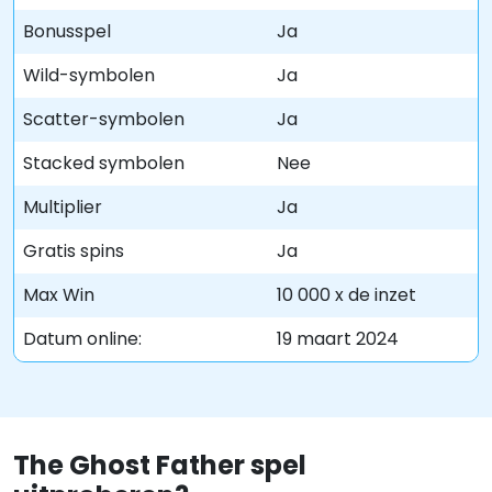
Bonusspel
Ja
Wild-symbolen
Ja
Scatter-symbolen
Ja
Stacked symbolen
Nee
Multiplier
Ja
Gratis spins
Ja
Max Win
10 000 x de inzet
Datum online:
19 maart 2024
The Ghost Father spel