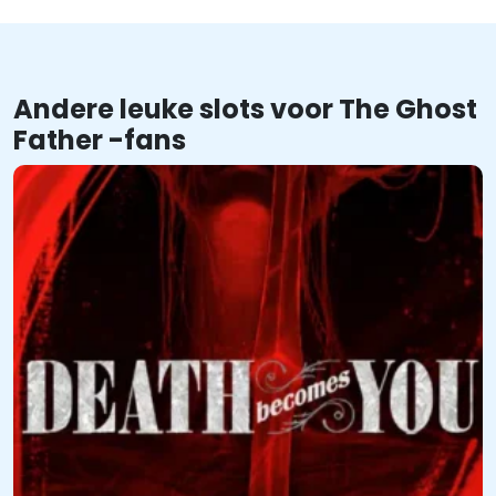
Andere leuke slots voor The Ghost
Father -fans