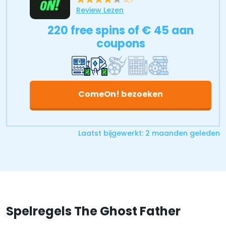
Review Lezen
220 free spins of € 45 aan
coupons
ComeOn! bezoeken
Laatst bijgewerkt: 2 maanden geleden
Spelregels The Ghost Father