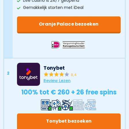
Live casino is 24/7 geopend
Gemakkelijk storten met iDeal
Oranje Palace bezoeken
Tonybet
2
8,4
Review Lezen
100% tot € 260 + 26 free spins
Tonybet bezoeken