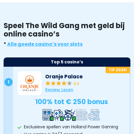
Start gratis spel
Speel The Wild Gang met geld bij
online casino’s
*
Alle goede casino’s voor slots
Top 5 casino’s
TIP 2026!
Oranje Palace
1
8,8
Review Lezen
100% tot € 250 bonus
Exclusieve spellen van Holland Power Gaming