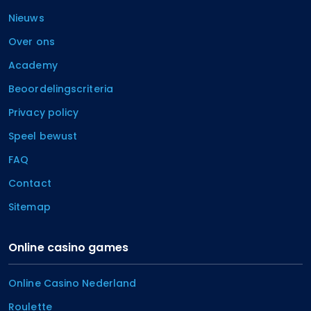
Nieuws
Over ons
Academy
Beoordelingscriteria
Privacy policy
Speel bewust
FAQ
Contact
Sitemap
Online casino games
Online Casino Nederland
Roulette