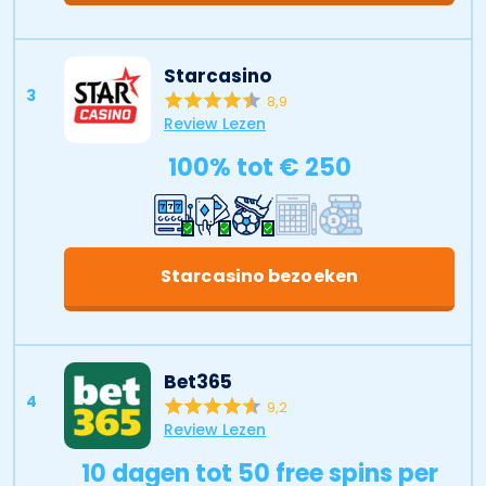
Starcasino
3
8,9
Review Lezen
100% tot € 250
Starcasino bezoeken
Bet365
4
9,2
Review Lezen
10 dagen tot 50 free spins per