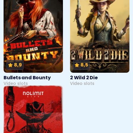
8,9
8,5
Bullets and Bounty
2 Wild 2 Die
Video slots
Video slots