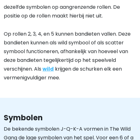
dezelfde symbolen op aangrenzende rollen. De
positie op de rollen maakt hierbij niet uit.
Op rollen 2, 3, 4, en 5 kunnen bandieten vallen. Deze
bandieten kunnen als wild symbool of als scatter
symbool functioneren, afhankelijk van hoeveel van
deze bandieten tegelijkertijd op het speelveld
verschijnen. Als
wild
krijgen de schurken elk een
vermenigvuldiger mee.
Symbolen
De bekende symbolen J-Q-K-A vormen in The Wild
Gang de lage symbolen van het spel. Voor een 6 of a