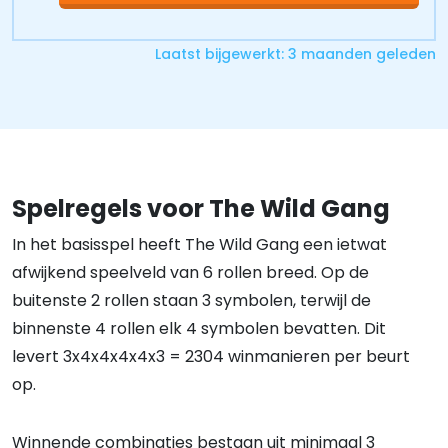
Laatst bijgewerkt: 3 maanden geleden
Spelregels voor The Wild Gang
In het basisspel heeft The Wild Gang een ietwat
afwijkend speelveld van 6 rollen breed. Op de
buitenste 2 rollen staan 3 symbolen, terwijl de
binnenste 4 rollen elk 4 symbolen bevatten. Dit
levert 3x4x4x4x4x3 = 2304 winmanieren per beurt
op.
Winnende combinaties bestaan uit minimaal 3