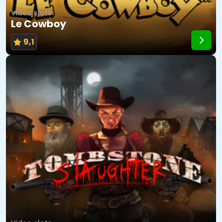
Video slots
Le Cowboy
9,1