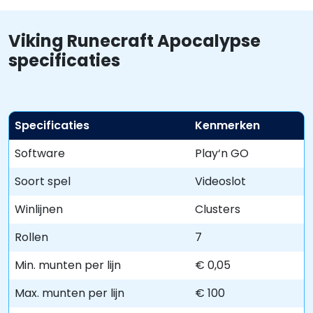
Viking Runecraft Apocalypse
specificaties
Specificaties
Kenmerken
Software
Play‘n GO
Soort spel
Videoslot
Winlijnen
Clusters
Rollen
7
Min. munten per lijn
€ 0,05
Max. munten per lijn
€ 100