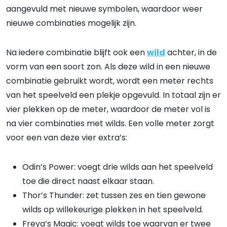
aangevuld met nieuwe symbolen, waardoor weer
nieuwe combinaties mogelijk zijn.
Na iedere combinatie blijft ook een
wild
achter, in de
vorm van een soort zon. Als deze wild in een nieuwe
combinatie gebruikt wordt, wordt een meter rechts
van het speelveld een plekje opgevuld. In totaal zijn er
vier plekken op de meter, waardoor de meter vol is
na vier combinaties met wilds. Een volle meter zorgt
voor een van deze vier extra’s:
Odin’s Power: voegt drie wilds aan het speelveld
toe die direct naast elkaar staan.
Thor’s Thunder: zet tussen zes en tien gewone
wilds op willekeurige plekken in het speelveld.
Freya’s Magic: voegt wilds toe waarvan er twee