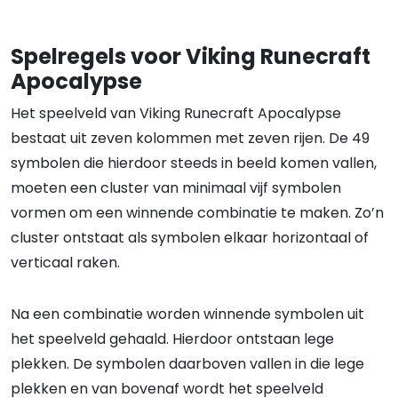
Spelregels voor Viking Runecraft
Apocalypse
Het speelveld van Viking Runecraft Apocalypse
bestaat uit zeven kolommen met zeven rijen. De 49
symbolen die hierdoor steeds in beeld komen vallen,
moeten een cluster van minimaal vijf symbolen
vormen om een winnende combinatie te maken. Zo’n
cluster ontstaat als symbolen elkaar horizontaal of
verticaal raken.
Na een combinatie worden winnende symbolen uit
het speelveld gehaald. Hierdoor ontstaan lege
plekken. De symbolen daarboven vallen in die lege
plekken en van bovenaf wordt het speelveld