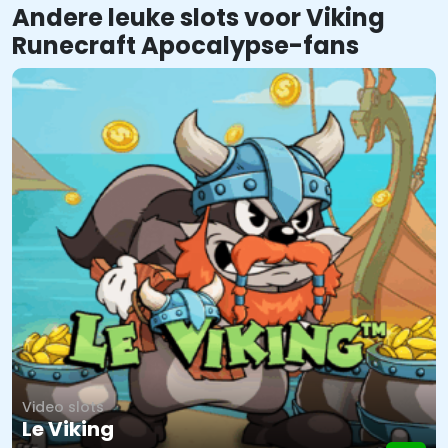
Andere leuke slots voor Viking
Runecraft Apocalypse-fans
Video slots
Le Viking