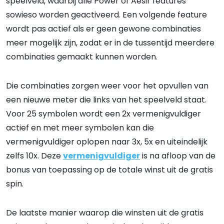
speelveld, waarbij alle Power of Aesir features
sowieso worden geactiveerd. Een volgende feature
wordt pas actief als er geen gewone combinaties
meer mogelijk zijn, zodat er in de tussentijd meerdere
combinaties gemaakt kunnen worden.
Die combinaties zorgen weer voor het opvullen van
een nieuwe meter die links van het speelveld staat.
Voor 25 symbolen wordt een 2x vermenigvuldiger
actief en met meer symbolen kan die
vermenigvuldiger oplopen naar 3x, 5x en uiteindelijk
zelfs 10x. Deze
vermenigvuldiger
is na afloop van de
bonus van toepassing op de totale winst uit de gratis
spin.
De laatste manier waarop die winsten uit de gratis