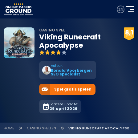
ORANJE PALACE
Bezoek Oranje
100% tot € 250
CASINO SPEL
8,1
Palace
bonus
Viking Runecraft
Apocalypse
Auteur:
Ronald Voorbergen
SEO specialist
Spel gratis spelen
Laatste update:
29 april 2026
HOME
CASINO SPELLEN
VIKING RUNECRAFT APOCALYPSE