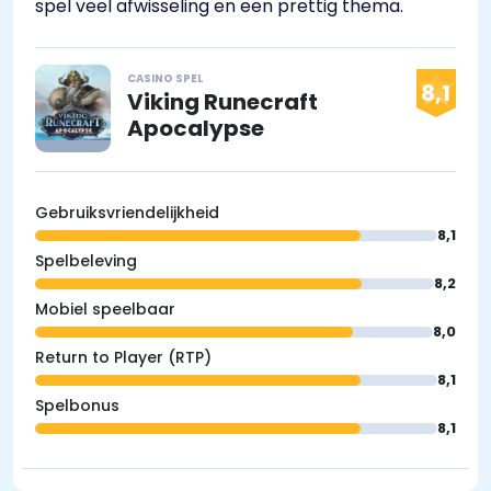
spel veel afwisseling en een prettig thema.
CASINO SPEL
8,1
Viking Runecraft
Apocalypse
Gebruiksvriendelijkheid
8,1
Spelbeleving
8,2
Mobiel speelbaar
8,0
Return to Player (RTP)
8,1
Spelbonus
8,1