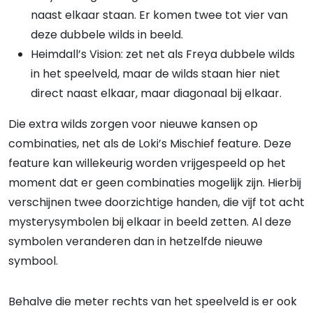
naast elkaar staan. Er komen twee tot vier van
deze dubbele wilds in beeld.
Heimdall’s Vision: zet net als Freya dubbele wilds
in het speelveld, maar de wilds staan hier niet
direct naast elkaar, maar diagonaal bij elkaar.
Die extra wilds zorgen voor nieuwe kansen op
combinaties, net als de Loki’s Mischief feature. Deze
feature kan willekeurig worden vrijgespeeld op het
moment dat er geen combinaties mogelijk zijn. Hierbij
verschijnen twee doorzichtige handen, die vijf tot acht
mysterysymbolen bij elkaar in beeld zetten. Al deze
symbolen veranderen dan in hetzelfde nieuwe
symbool.
Behalve die meter rechts van het speelveld is er ook