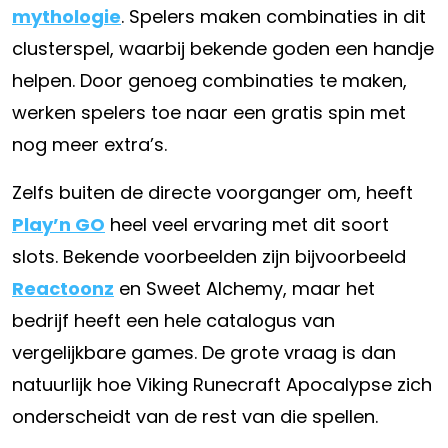
mythologie
. Spelers maken combinaties in dit
clusterspel, waarbij bekende goden een handje
helpen. Door genoeg combinaties te maken,
werken spelers toe naar een gratis spin met
nog meer extra’s.
Zelfs buiten de directe voorganger om, heeft
Play’n GO
heel veel ervaring met dit soort
slots. Bekende voorbeelden zijn bijvoorbeeld
Reactoonz
en Sweet Alchemy, maar het
bedrijf heeft een hele catalogus van
vergelijkbare games. De grote vraag is dan
natuurlijk hoe Viking Runecraft Apocalypse zich
onderscheidt van de rest van die spellen.