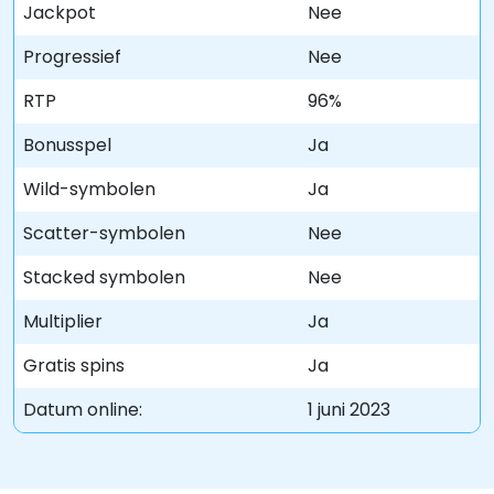
Jackpot
Nee
Progressief
Nee
RTP
96%
Bonusspel
Ja
Wild-symbolen
Ja
Scatter-symbolen
Nee
Stacked symbolen
Nee
Multiplier
Ja
Gratis spins
Ja
Datum online:
1 juni 2023