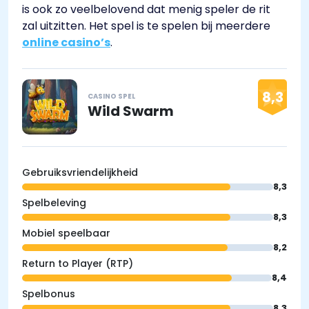
is ook zo veelbelovend dat menig speler de rit
zal uitzitten. Het spel is te spelen bij meerdere
online casino’s
.
8,3
CASINO SPEL
Wild Swarm
Gebruiksvriendelijkheid
8,3
Spelbeleving
8,3
Mobiel speelbaar
8,2
Return to Player (RTP)
8,4
Spelbonus
8,3