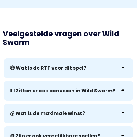
Veelgestelde vragen over Wild
Swarm
🤑 Wat is de RTP voor dit spel?
De RTP voor Wild Swarm is 97,03%.
💵 Zitten er ook bonussen in Wild Swarm?
Ja, er zijn verschillende bonussen, waarbij de
gratis spins de hoofdmoot vormen.
💰 Wat is de maximale winst?
De maximumwinst is 600x de inzet.
🪙 Zijn er ook vergelijkbare spellen?