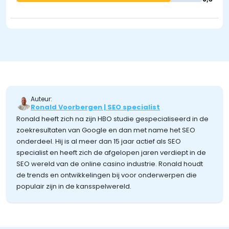
Auteur:
Ronald Voorbergen | SEO specialist
Ronald heeft zich na zijn HBO studie gespecialiseerd in de
zoekresultaten van Google en dan met name het SEO
onderdeel. Hij is al meer dan 15 jaar actief als SEO
specialist en heeft zich de afgelopen jaren verdiept in de
SEO wereld van de online casino industrie. Ronald houdt
de trends en ontwikkelingen bij voor onderwerpen die
populair zijn in de kansspelwereld.