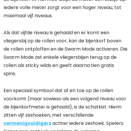
Iedere volle meter zorgt voor een hoger niveau, tot
maximaal vijf niveaus.
Als dat vijfde niveau is gehaald en er komt een
vliegersbij op de rollen voor, kan de bijenkorf boven
de rollen ontploffen en de Swarm Mode activeren. Die
Swarm Mode zet enkele vliegersbijen terug op de
rollen als sticky wilds en geeft daarna tien gratis
spins.
Een speciaal symbool dat af en toe op de rollen
voorkomt (maar sowieso als een volgend niveau voor
de bijenkorfmeter is gehaald), is de schatkist. Hierin
zitten vijf zeshoeken, met verschillende
vermenigvuldigers
achter iedere zeshoek. Spelers