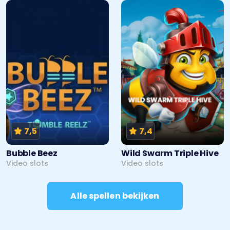
7,5
7,4
Bubble Beez
Wild Swarm Triple Hive
Video slots
Video slots
Alle spellen bekijken