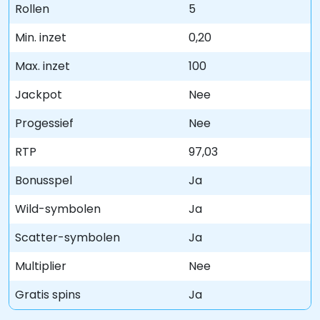
Rollen
5
Min. inzet
0,20
Max. inzet
100
Jackpot
Nee
Progessief
Nee
RTP
97,03
Bonusspel
Ja
Wild-symbolen
Ja
Scatter-symbolen
Ja
Multiplier
Nee
Gratis spins
Ja