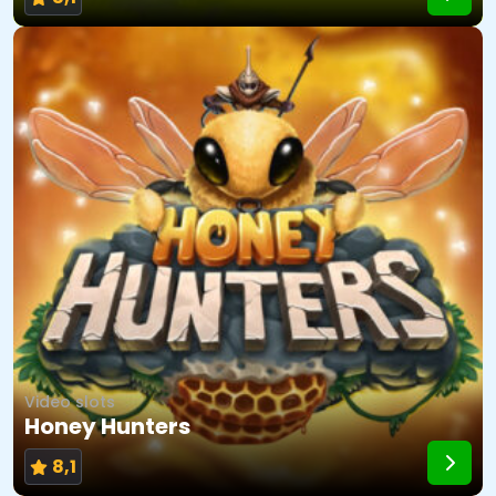
Video slots
Honey Hunters
8,1