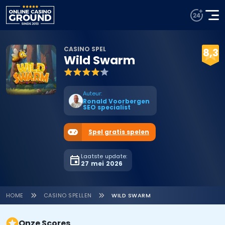
ORANJE PALACE
Bezoek Oranje
100% tot € 250
CASINO SPEL
8,3
Palace
bonus
Wild Swarm
Auteur:
Ronald Voorbergen
SEO specialist
Spel gratis spelen
Laatste update:
27 mei 2026
HOME
CASINO SPELLEN
WILD SWARM
Onze Scores