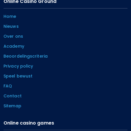
Online Casino Ground
Home
Nieuws
Over ons
Academy
Beoordelingscriteria
Privacy policy
Speel bewust
FAQ
Contact
Sitemap
Online casino games