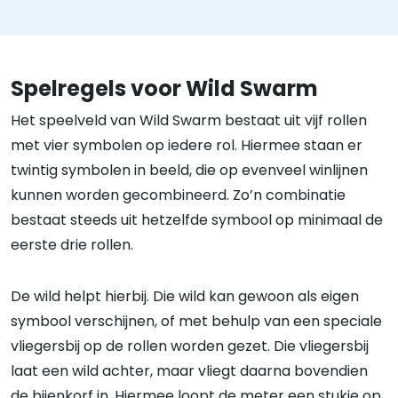
Spelregels voor Wild Swarm
Het speelveld van Wild Swarm bestaat uit vijf rollen
met vier symbolen op iedere rol. Hiermee staan er
twintig symbolen in beeld, die op evenveel winlijnen
kunnen worden gecombineerd. Zo’n combinatie
bestaat steeds uit hetzelfde symbool op minimaal de
eerste drie rollen.
De wild helpt hierbij. Die wild kan gewoon als eigen
symbool verschijnen, of met behulp van een speciale
vliegersbij op de rollen worden gezet. Die vliegersbij
laat een wild achter, maar vliegt daarna bovendien
de bijenkorf in. Hiermee loopt de meter een stukje op.