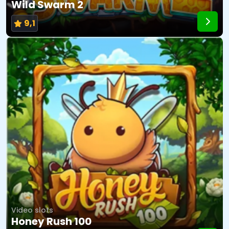
Wild Swarm 2
9,1
Video slots
Honey Rush 100