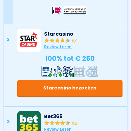
Starcasino
2
8,9
Review Lezen
100% tot € 250
Starcasino bezoeken
Bet365
3
9,2
Review Lezen