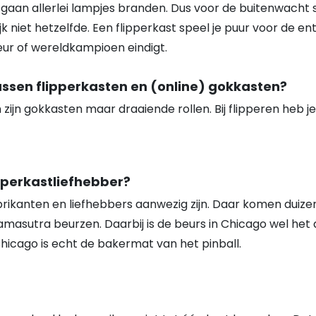
r gaan allerlei lampjes branden. Dus voor de buitenwacht 
k niet hetzelfde. Een flipperkast speel je puur voor de en
teur of wereldkampioen eindigt.
tussen flipperkasten en (online) gokkasten?
zijn gokkasten maar draaiende rollen. Bij flipperen heb je 
ipperkastliefhebber?
abrikanten en liefhebbers aanwezig zijn. Daar komen dui
asutra beurzen. Daarbij is de beurs in Chicago wel het aa
Chicago is echt de bakermat van het pinball.