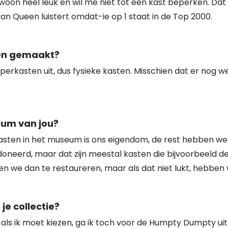
ewoon heel leuk en wil me niet tot één kast beperken. Dat 
n Queen luistert omdat-ie op 1 staat in de Top 2000.
ten gemaakt?
pperkasten uit, dus fysieke kasten. Misschien dat er nog w
seum van jou?
sten in het museum is ons eigendom, de rest hebben we 
neerd, maar dat zijn meestal kasten die bijvoorbeeld der
en we dan te restaureren, maar als dat niet lukt, hebbe
je collectie?
ar als ik moet kiezen, ga ik toch voor de Humpty Dumpty ui