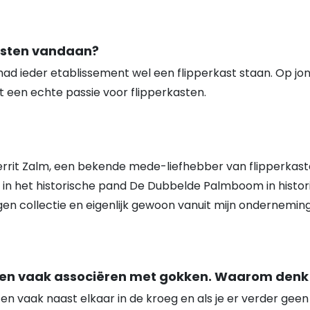
kasten vandaan?
had ieder etablissement wel een flipperkast staan. Op jong
tot een echte passie voor flipperkasten.
errit Zalm, een bekende mede-liefhebber van flipperkast
in het historische pand De Dubbelde Palmboom in histor
en collectie en eigenlijk gewoon vanuit mijn ondernemings
en vaak associëren met gokken. Waarom denk je
n vaak naast elkaar in de kroeg en als je er verder geen 