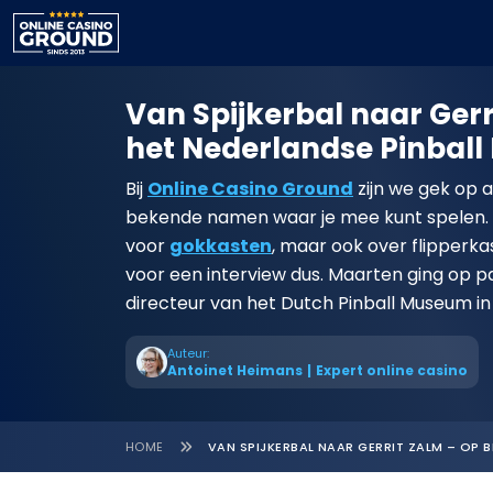
Van Spijkerbal naar Gerr
het Nederlandse Pinbal
Bij
Online Casino Ground
zijn we gek op 
bekende namen waar je mee kunt spelen. Me
voor
gokkasten
, maar ook over flipperka
voor een interview dus. Maarten ging op 
directeur van het Dutch Pinball Museum i
Auteur:
Antoinet Heimans
|
Expert online casino
HOME
VAN SPIJKERBAL NAAR GERRIT ZALM – OP 