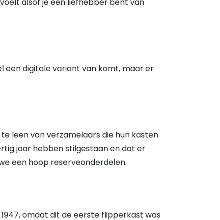
voelt alsof je een liefhebber bent van
el een digitale variant van komt, maar er
te leen van verzamelaars die hun kasten
tig jaar hebben stilgestaan en dat er
n we een hoop reserveonderdelen.
t 1947, omdat dit de eerste flipperkast was