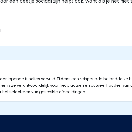
ar een beetje sociaal zijn helpt ook, want als je het niet
!
o
teenlopende functies vervuld. Tijdens een reisperiode belandde ze bi
ien is ze verantwoordelijk voor het plaatsen en actueel houden van
het selecteren van geschikte afbeeldingen.