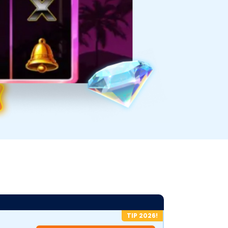
TIP 2026!