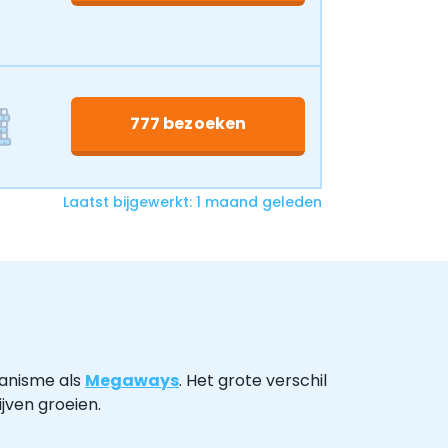
777 bezoeken
Laatst bijgewerkt: 1 maand geleden
hanisme als
Megaways
. Het grote verschil
ijven groeien.