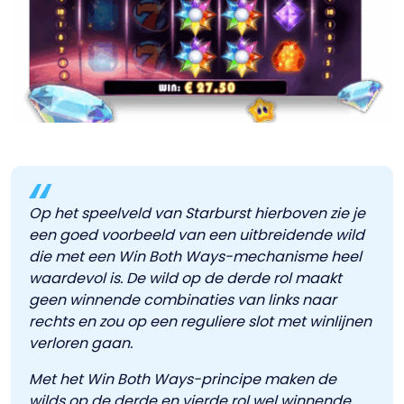
Op het speelveld van Starburst hierboven zie je
een goed voorbeeld van een uitbreidende wild
die met een Win Both Ways-mechanisme heel
waardevol is. De wild op de derde rol maakt
geen winnende combinaties van links naar
rechts en zou op een reguliere slot met winlijnen
verloren gaan.
Met het Win Both Ways-principe maken de
wilds op de derde en vierde rol wel winnende