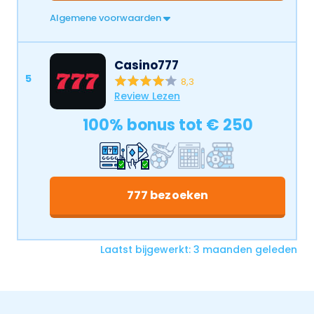
Algemene voorwaarden
Casino777
5
8,3
Review Lezen
100% bonus tot € 250
777 bezoeken
Laatst bijgewerkt: 3 maanden geleden