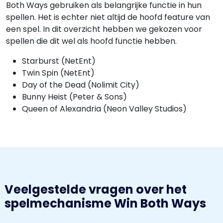
Both Ways gebruiken als belangrijke functie in hun
spellen. Het is echter niet altijd de hoofd feature van
een spel. In dit overzicht hebben we gekozen voor
spellen die dit wel als hoofd functie hebben.
Starburst (NetEnt)
Twin Spin (NetEnt)
Day of the Dead (Nolimit City)
Bunny Heist (Peter & Sons)
Queen of Alexandria (Neon Valley Studios)
Veelgestelde vragen over het
spelmechanisme Win Both Ways