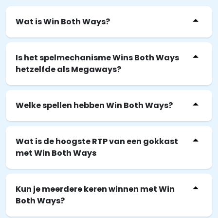
Wat is Win Both Ways?
Het spelmechanisme Win Both Ways is een
functie op een online gokkast waarbij er van
Is het spelmechanisme Wins Both Ways
hetzelfde als Megaways?
twee kanten winlijnen gevormd kunnen
worden. Winnende combinaties lopen niet
Nee, Wins Both Ways is een ander
alleen van links naar rechts, maar ook van
spelmechanisme dan Megaways. beiden zijn
Welke spellen hebben Win Both Ways?
rechts naar links.
een variant op de klassieke winlijnen, maar
Win Both Ways is al een wat ouder
vertonen verder geen overeenkomsten met
spelmechanisme. De online slots die dit
Wat is de hoogste RTP van een gokkast
elkaar.
met Win Both Ways
spelmechanisme echt als hoofd functie
hebben, zijn wat ouder, maar in sommige
Er zijn spellen met een Win Both Ways
gevallen – zoals Starburst – nog altijd enorm
spelmechanisme die een RTP van hoger dan
Kun je meerdere keren winnen met Win
populair.
Both Ways?
96% hebben. Dit wordt gezien als een hoge
RTP. Of je deze spellen ook voor dat
Modernere spellen hebben Win Both Ways