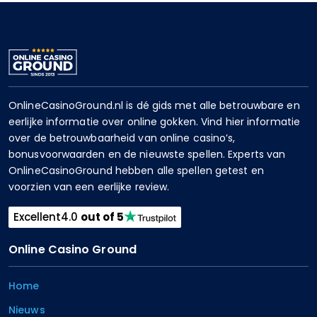
OnlineCasinoGround.nl is dé gids met alle betrouwbare en
eerlijke informatie over online gokken. Vind hier informatie
over de betrouwbaarheid van online casino’s,
bonusvoorwaarden en de nieuwste spellen. Experts van
OnlineCasinoGround hebben alle spellen getest en
voorzien van een eerlijke review.
Excellent
4.0
out of 5
Online Casino Ground
Home
Nieuws