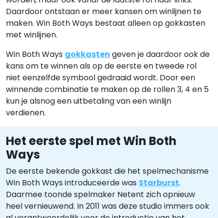
Daardoor ontstaan er meer kansen om winlijnen te
maken. Win Both Ways bestaat alleen op gokkasten
met winlijnen.
Win Both Ways
gokkasten
geven je daardoor ook de
kans om te winnen als op de eerste en tweede rol
niet eenzelfde symbool gedraaid wordt. Door een
winnende combinatie te maken op de rollen 3, 4 en 5
kun je alsnog een uitbetaling van een winlijn
verdienen.
Het eerste spel met Win Both
Ways
De eerste bekende gokkast die het spelmechanisme
Win Both Ways introduceerde was
Starburst
.
Daarmee toonde spelmaker Netent zich opnieuw
heel vernieuwend. In 2011 was deze studio immers ook
al verantwoordelijk voor de introductie van het