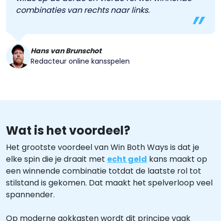
combinaties van rechts naar links.
Hans van Brunschot
Redacteur online kansspelen
Wat is het voordeel?
Het grootste voordeel van Win Both Ways is dat je
elke spin die je draait met
echt geld
kans maakt op
een winnende combinatie totdat de laatste rol tot
stilstand is gekomen. Dat maakt het spelverloop veel
spannender.
Op moderne gokkasten wordt dit principe vaak