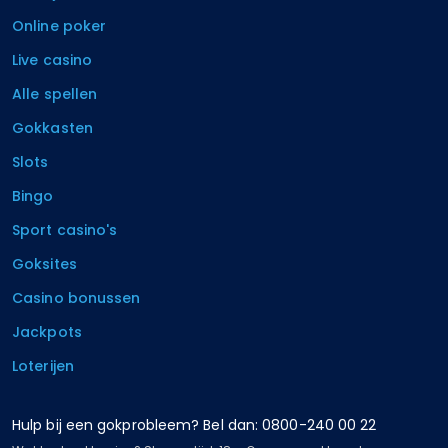
Online poker
Live casino
Alle spellen
Gokkasten
Slots
Bingo
Sport casino's
Goksites
Casino bonussen
Jackpots
Loterijen
Hulp bij een gokprobleem? Bel dan: 0800-240 00 22