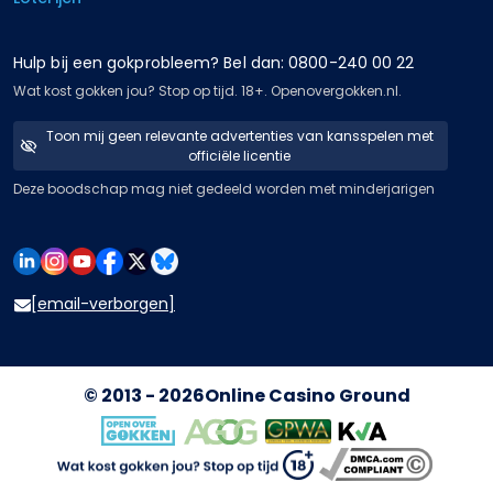
Hulp bij een gokprobleem? Bel dan: 0800-240 00 22
Wat kost gokken jou? Stop op tijd. 18+. Openovergokken.nl.
Toon mij geen relevante advertenties van kansspelen met
officiële licentie
Deze boodschap mag niet gedeeld worden met minderjarigen
[email-verborgen]
© 2013 - 2026
Online Casino Ground