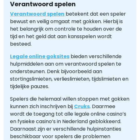
Verantwoord spelen
Verantwoord spelen
betekent dat een speler
bewust en veilig omgaat met gokken. Hierbij is
het belangrijk om controle te houden over de
tijd en het geld dat aan kansspelen wordt
besteed.
Legale online goksites
bieden verschillende
hulpmiddelen aan om verantwoord spelen te
ondersteunen. Denk bijvoorbeeld aan
stortingslimieten, verlieslimieten, tijdslimieten en
tijdelijke pauzes.
Spelers die helemaal willen stoppen met gokken
kunnen zich inschrijven bij
Cruks
. Daarmee
wordt de toegang tot alle legale online casino’s
en fysieke casino’s in Nederland geblokkeerd.
Daarnaast zijn er verschillende hulpinstanties
beschikbaar voor spelers die problemen