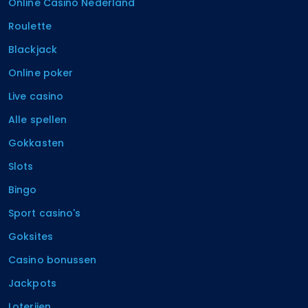
Online Casino Nederland
Roulette
Blackjack
Online poker
Live casino
Alle spellen
Gokkasten
Slots
Bingo
Sport casino's
Goksites
Casino bonussen
Jackpots
Loterijen