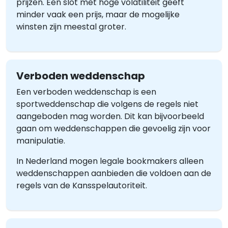
prijzen. Een slot met hoge volatiliteit geeft
minder vaak een prijs, maar de mogelijke
winsten zijn meestal groter.
Verboden weddenschap
Een verboden weddenschap is een
sportweddenschap die volgens de regels niet
aangeboden mag worden. Dit kan bijvoorbeeld
gaan om weddenschappen die gevoelig zijn voor
manipulatie.
In Nederland mogen legale bookmakers alleen
weddenschappen aanbieden die voldoen aan de
regels van de Kansspelautoriteit.