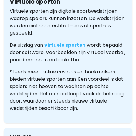
Virtuele sporten
Virtuele sporten zijn digitale sportwedstrijden
waarop spelers kunnen inzetten. De wedstrijden
worden niet door echte teams of sporters
gespeeld.
De uitslag van
virtuele sporten
wordt bepaald
door software. Voorbeelden zijn virtueel voetbal,
paardenrennen en basketbal.
Steeds meer online casino’s en bookmakers
bieden virtuele sporten aan. Een voordeel is dat
spelers niet hoeven te wachten op echte
wedstrijden. Het aanbod loopt vaak de hele dag
door, waardoor er steeds nieuwe virtuele
wedstrijden beschikbaar zijn.