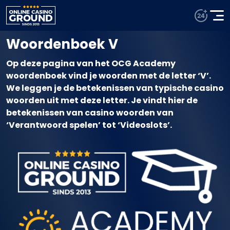
Woordenboek V
Op deze pagina van het OCG Academy
woordenboek vind je woorden met de letter ‘V’.
We leggen je de betekenissen van typische casino
woorden uit met deze letter. Je vindt hier de
betekenissen van casino woorden van
‘Verantwoord spelen’ tot ‘Videoslots’.