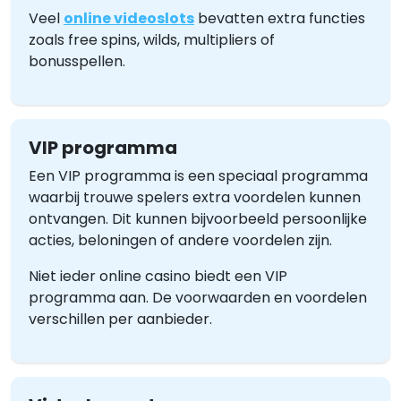
Veel
online videoslots
bevatten extra functies
zoals free spins, wilds, multipliers of
bonusspellen.
VIP programma
Een VIP programma is een speciaal programma
waarbij trouwe spelers extra voordelen kunnen
ontvangen. Dit kunnen bijvoorbeeld persoonlijke
acties, beloningen of andere voordelen zijn.
Niet ieder online casino biedt een VIP
programma aan. De voorwaarden en voordelen
verschillen per aanbieder.