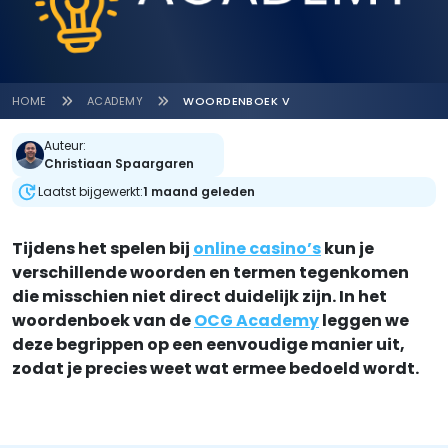
HOME
ACADEMY
WOORDENBOEK V
Auteur:
Christiaan Spaargaren
Laatst bijgewerkt:
1 maand geleden
Tijdens het spelen bij
online casino’s
kun je
verschillende woorden en termen tegenkomen
die misschien niet direct duidelijk zijn. In het
woordenboek van de
OCG Academy
leggen we
deze begrippen op een eenvoudige manier uit,
zodat je precies weet wat ermee bedoeld wordt.