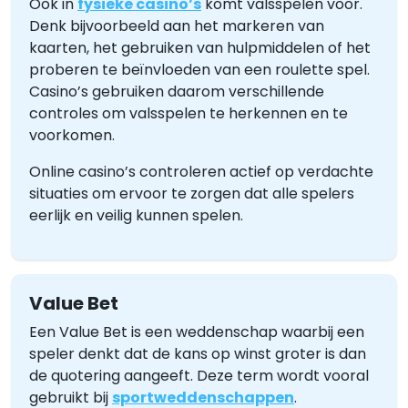
Ook in
fysieke casino’s
komt valsspelen voor.
Denk bijvoorbeeld aan het markeren van
kaarten, het gebruiken van hulpmiddelen of het
proberen te beïnvloeden van een roulette spel.
Casino’s gebruiken daarom verschillende
controles om valsspelen te herkennen en te
voorkomen.
Online casino’s controleren actief op verdachte
situaties om ervoor te zorgen dat alle spelers
eerlijk en veilig kunnen spelen.
Value Bet
Een Value Bet is een weddenschap waarbij een
speler denkt dat de kans op winst groter is dan
de quotering aangeeft. Deze term wordt vooral
gebruikt bij
sportweddenschappen
.