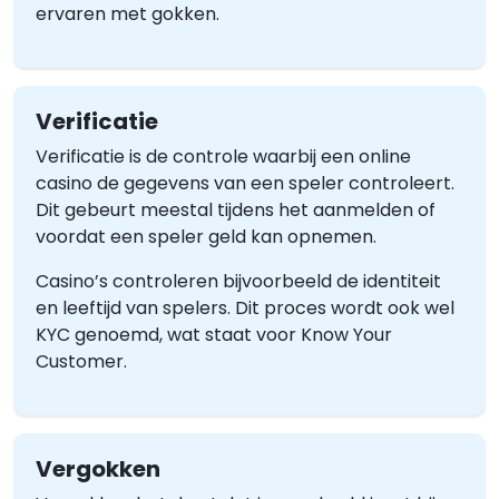
ervaren met gokken.
Verificatie
Verificatie is de controle waarbij een online
casino de gegevens van een speler controleert.
Dit gebeurt meestal tijdens het aanmelden of
voordat een speler geld kan opnemen.
Casino’s controleren bijvoorbeeld de identiteit
en leeftijd van spelers. Dit proces wordt ook wel
KYC genoemd, wat staat voor Know Your
Customer.
Vergokken