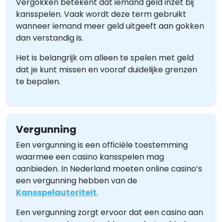
Vergokken betekent dat iemand geld inzet bij
kansspelen. Vaak wordt deze term gebruikt
wanneer iemand meer geld uitgeeft aan gokken
dan verstandig is.
Het is belangrijk om alleen te spelen met geld
dat je kunt missen en vooraf duidelijke grenzen
te bepalen.
Vergunning
Een vergunning is een officiële toestemming
waarmee een casino kansspelen mag
aanbieden. In Nederland moeten online casino’s
een vergunning hebben van de
Kansspelautoriteit
.
Een vergunning zorgt ervoor dat een casino aan