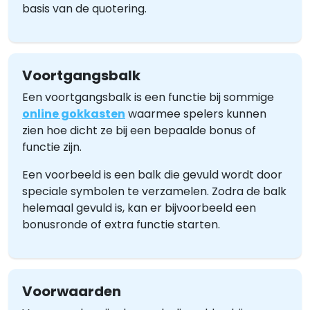
basis van de quotering.
Voortgangsbalk
Een voortgangsbalk is een functie bij sommige
online gokkasten
waarmee spelers kunnen
zien hoe dicht ze bij een bepaalde bonus of
functie zijn.
Een voorbeeld is een balk die gevuld wordt door
speciale symbolen te verzamelen. Zodra de balk
helemaal gevuld is, kan er bijvoorbeeld een
bonusronde of extra functie starten.
Voorwaarden