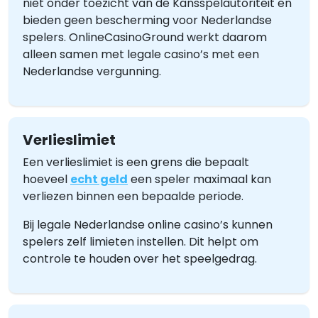
niet onder toezicht van de Kansspelautoriteit en
bieden geen bescherming voor Nederlandse
spelers. OnlineCasinoGround werkt daarom
alleen samen met legale casino’s met een
Nederlandse vergunning.
Verlieslimiet
Een verlieslimiet is een grens die bepaalt
hoeveel
echt geld
een speler maximaal kan
verliezen binnen een bepaalde periode.
Bij legale Nederlandse online casino’s kunnen
spelers zelf limieten instellen. Dit helpt om
controle te houden over het speelgedrag.