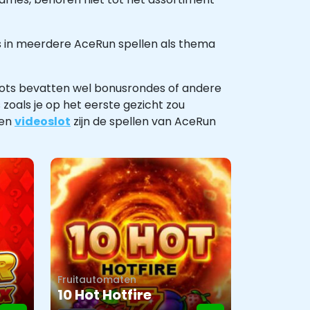
is in meerdere AceRun spellen als thema
lots bevatten wel bonusrondes of andere
s zoals je op het eerste gezicht zou
een
videoslot
zijn de spellen van AceRun
Fruitautomaten
10 Hot Hotfire