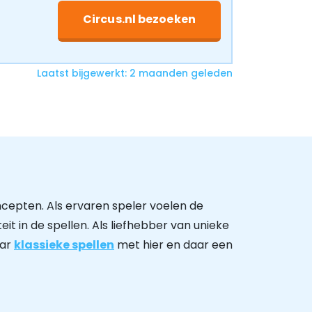
Circus.nl bezoeken
Laatst bijgewerkt: 2 maanden geleden
cepten. Als ervaren speler voelen de
eit in de spellen. Als liefhebber van unieke
aar
klassieke spellen
met hier en daar een