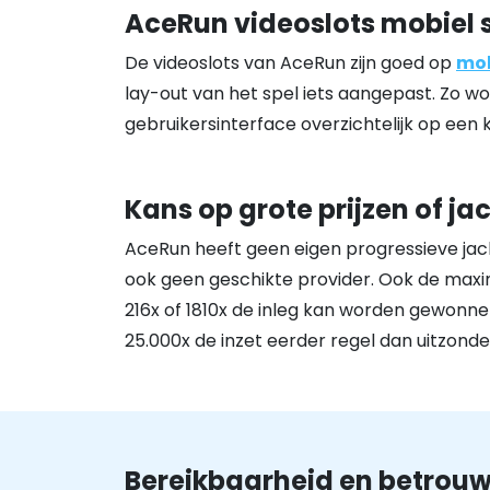
AceRun videoslots mobiel 
De videoslots van AceRun zijn goed op
mob
lay-out van het spel iets aangepast. Zo 
gebruikersinterface overzichtelijk op een 
Kans op grote prijzen of ja
AceRun heeft geen eigen progressieve jac
ook geen geschikte provider. Ook de maxi
216x of 1810x de inleg kan worden gewonnen
25.000x de inzet eerder regel dan uitzonder
Bereikbaarheid en betrou