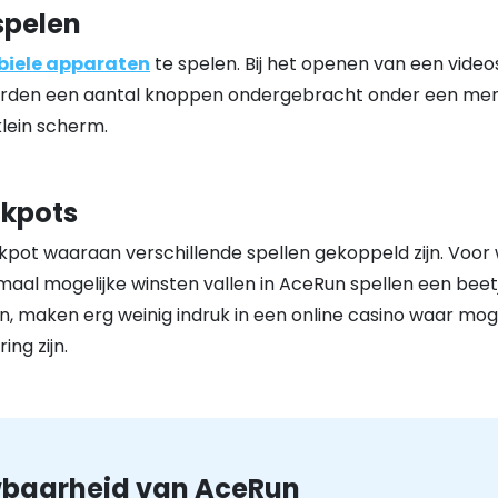
spelen
iele apparaten
te spelen. Bij het openen van een vide
worden een aantal knoppen ondergebracht onder een menu
klein scherm.
ckpots
kpot waaraan verschillende spellen gekoppeld zijn. Voor
maal mogelijke winsten vallen in AceRun spellen een be
, maken erg weinig indruk in een online casino waar mogel
ing zijn.
wbaarheid van AceRun