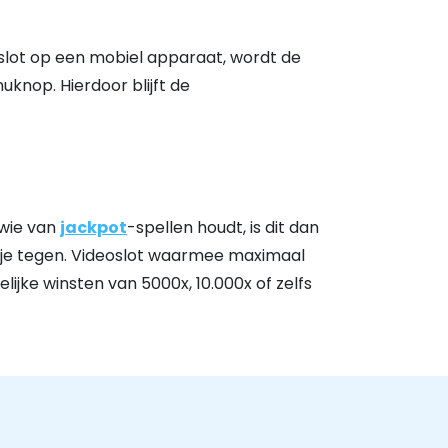
oslot op een mobiel apparaat, wordt de
knop. Hierdoor blijft de
 wie van
jackpot
-spellen houdt, is dit dan
etje tegen. Videoslot waarmee maximaal
ijke winsten van 5000x, 10.000x of zelfs