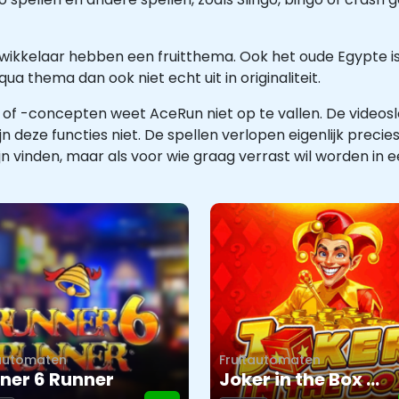
ntwikkelaar hebben een fruitthema. Ook het oude Egypte 
qua thema dan ook niet echt uit in originaliteit.
f -concepten weet AceRun niet op te vallen. De videos
jn deze functies niet. De spellen verlopen eigenlijk precie
n vinden, maar als voor wie graag verrast wil worden in 
tautomaten
Fruitautomaten
ner 6 Runner
Joker in the Box Hotfire