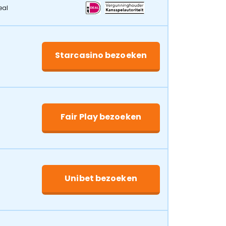
eal
Starcasino bezoeken
Fair Play bezoeken
Unibet bezoeken