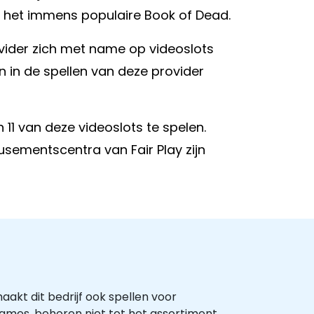
als het immens populaire Book of Dead.
vider zich met name op videoslots
 in de spellen van deze provider
n 11 van deze videoslots te spelen.
usementscentra van Fair Play zijn
akt dit bedrijf ook spellen voor
h games, behoren niet tot het assortiment