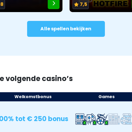
,8
7,5
Alle spellen bekijken
de volgende casino’s
Welkomstbonus
Games
100% tot € 250 bonus