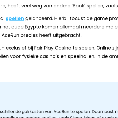
fire, heeft veel weg van andere ‘Book’ spellen, zo
tal
spellen
gelanceerd. Hierbij focust de game pro
 en het oude Egypte komen allemaal meerdere malen
n AceRun precies heeft uitgebracht.
 exclusief bij Fair Play Casino te spelen. Online zij
len voor fysieke casino’s en speelhallen. In de am
rschillende gokkasten van AceRun te spelen. Daarnaast ma
no spellen en andere spellen, zoals Slingo, bingo of cras