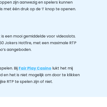
knoppen zijn aanwezig en spelers kunnen
is met één druk op de ‘i’ knop te openen.
is een mooi gemiddelde voor videoslots.
l 50 Jokers Hotfire, met een maximale RTP
ino’s aangeboden.
spelen. Bij
Fair Play Casino
lukt het mij
 en het is niet mogelijk om door te klikken
ke RTP te spelen zijn of niet.