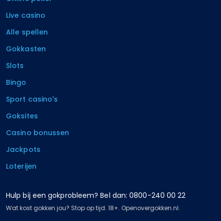
Live casino
Alle spellen
Gokkasten
Slots
Bingo
Sport casino's
Goksites
Casino bonussen
Jackpots
Loterijen
Hulp bij een gokprobleem? Bel dan: 0800-240 00 22
Wat kost gokken jou? Stop op tijd. 18+. Openovergokken.nl.