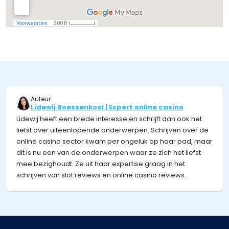
Auteur:
Lidewij Boessenkool | Expert online casino
Lidewij heeft een brede interesse en schrijft dan ook het
liefst over uiteenlopende onderwerpen. Schrijven over de
online casino sector kwam per ongeluk op haar pad, maar
dit is nu een van de onderwerpen waar ze zich het liefst
mee bezighoudt. Ze uit haar expertise graag in het
schrijven van slot reviews en online casino reviews.