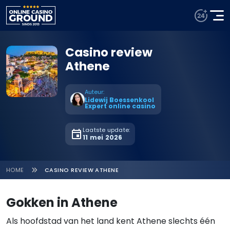
Casino review
Athene
Auteur:
Lidewij Boessenkool
Expert online casino
Laatste update:
11 mei 2026
HOME
CASINO REVIEW ATHENE
Gokken in Athene
Als hoofdstad van het land kent Athene slechts één