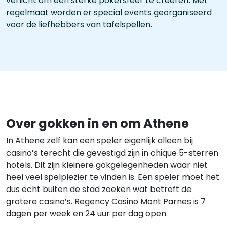
verlicht om een sterke pokersfeer te creëren. Met
regelmaat worden er special events georganiseerd
voor de liefhebbers van tafelspellen.
Over gokken in en om Athene
In Athene zelf kan een speler eigenlijk alleen bij
casino’s terecht die gevestigd zijn in chique 5-sterren
hotels. Dit zijn kleinere gokgelegenheden waar niet
heel veel spelplezier te vinden is. Een speler moet het
dus echt buiten de stad zoeken wat betreft de
grotere casino’s. Regency Casino Mont Parnes is 7
dagen per week en 24 uur per dag open.