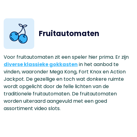
Fruitautomaten
Voor fruitautomaten zit een speler hier prima. Er zijn
diverse klassieke gokkasten
in het aanbod te
vinden, waaronder Mega Kong, Fort Knox en Action
Jackpot. De gezellige en toch wat donkere ruimte
wordt opgelicht door de felle lichten van de
traditionele fruitautomaten. De fruitautomaten
worden uiteraard aangevuld met een goed
assortiment video slots.