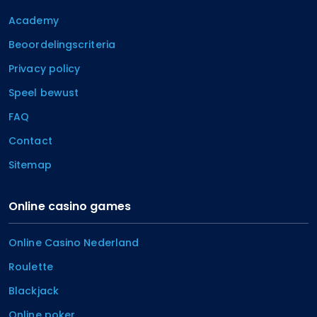
Academy
Beoordelingscriteria
Privacy policy
Speel bewust
FAQ
Contact
Sitemap
Online casino games
Online Casino Nederland
Roulette
Blackjack
Online poker