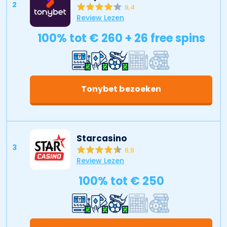
2
8,4
Review Lezen
100% tot € 260 + 26 free spins
Tonybet bezoeken
Starcasino
3
8,9
Review Lezen
100% tot € 250