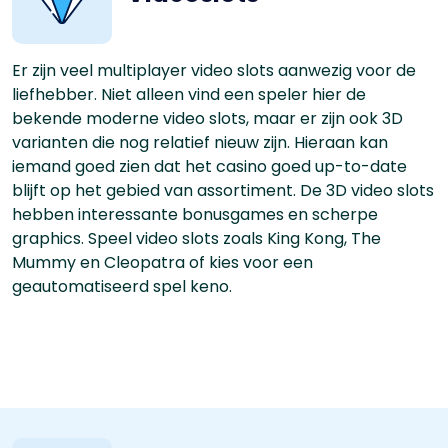
Er zijn veel multiplayer video slots aanwezig voor de
liefhebber. Niet alleen vind een speler hier de
bekende moderne video slots, maar er zijn ook 3D
varianten die nog relatief nieuw zijn. Hieraan kan
iemand goed zien dat het casino goed up-to-date
blijft op het gebied van assortiment. De 3D video slots
hebben interessante bonusgames en scherpe
graphics. Speel video slots zoals King Kong, The
Mummy en Cleopatra of kies voor een
geautomatiseerd spel keno.