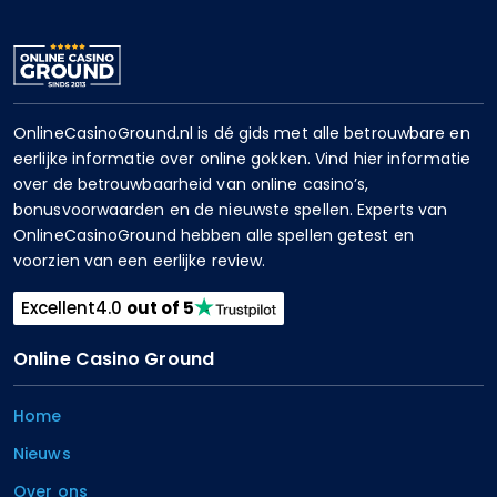
OnlineCasinoGround.nl is dé gids met alle betrouwbare en
eerlijke informatie over online gokken. Vind hier informatie
over de betrouwbaarheid van online casino’s,
bonusvoorwaarden en de nieuwste spellen. Experts van
OnlineCasinoGround hebben alle spellen getest en
voorzien van een eerlijke review.
Excellent
4.0
out of 5
Online Casino Ground
Home
Nieuws
Over ons