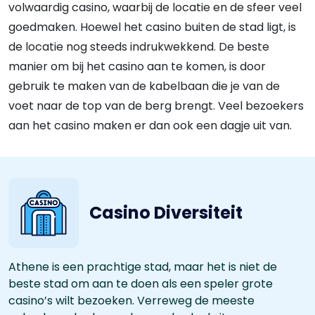
volwaardig casino, waarbij de locatie en de sfeer veel
goedmaken. Hoewel het casino buiten de stad ligt, is
de locatie nog steeds indrukwekkend. De beste
manier om bij het casino aan te komen, is door
gebruik te maken van de kabelbaan die je van de
voet naar de top van de berg brengt. Veel bezoekers
aan het casino maken er dan ook een dagje uit van.
Casino Diversiteit
Athene is een prachtige stad, maar het is niet de
beste stad om aan te doen als een speler grote
casino’s wilt bezoeken. Verreweg de meeste